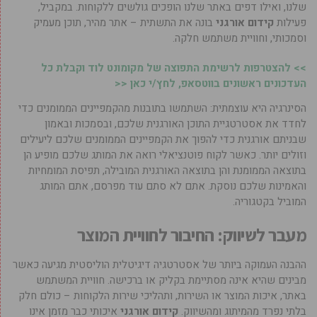
שלנו, ואילו דפים באתר שלנו הופכים גולשים ללקוחות. במקביל,
פעילות
קידום אורגני
בונה את התשתית – אתר מהיר, תוכן מעמיק
וסמכותי, וחוויית משתמש חלקה.
>> להצטרפות לרשימת התפוצה של מקומונט לוד וקבלת כל
העדכונים ראשונים בווטסאפ, לחץ/י כאן <<
הסינרגיה היא עוצמתית: השתמשו בתובנות מהקמפיינים הממומנים כדי
לחדד את אסטרטגיית התוכן האורגנית שלכם, ובסמכות ובאמון
שבניתם אורגנית כדי להפוך את הקמפיינים הממומנים שלכם ליעילים
וזולים יותר. כאשר לקוח פוטנציאלי רואה את המותג שלכם מופיע הן
בתוצאה הממומנת והן בתוצאה האורגנית המובילה, תפיסת המומחיות
והאמינות שלכם נוסקת. אתם לא סתם עוד מפרסם, אתם המותג
המוביל בקטגוריה.
מעבר לשיווק: החיבור לחוויית המוצר
ההבנה העמוקה ביותר של אסטרטגיה דיגיטלית הוליסטית מגיעה כאשר
מבינים שהיא אינה מסתיימת בקליק או ברכישה. חוויית המשתמש
באתר, איכות המוצר או השירות, ותהליכי שירות הלקוחות – כולם חלק
בלתי נפרד מהמיתוג ומהשיווק.
קידום אורגני
איכותי כבר מזמן אינו