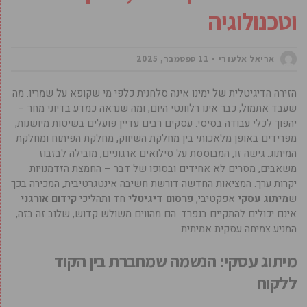
וטכנולוגיה
אריאל אלעזרי
11 ספטמבר, 2025
הזירה הדיגיטלית של ימינו אינה סלחנית כלפי מי שקופא על שמריו. מה
שעבד אתמול, כבר אינו רלוונטי היום, ומה שנראה כמדע בדיוני מחר –
יהפוך לכלי עבודה בסיסי. עסקים רבים עדיין פועלים בשיטות מיושנות,
מפרידים באופן מלאכותי בין מחלקת השיווק, מחלקת הפיתוח ומחלקת
המיתוג. גישה זו, המבוססת על סילואים ארגוניים, מובילה לבזבוז
משאבים, מסרים לא אחידים ובסופו של דבר – החמצת הזדמנויות
יקרות ערך. המציאות החדשה דורשת חשיבה אינטגרטיבית, המכירה בכך
ש
מיתוג עסקי
אפקטיבי,
פרסום דיגיטלי
חד ותהליכי
קידום אורגני
אינם יכולים להתקיים בנפרד. הם מהווים משולש קדוש, שלוב זה בזה,
המניע צמיחה עסקית אמיתית.
מיתוג עסקי: הנשמה שמחברת בין הקוד
ללקוח