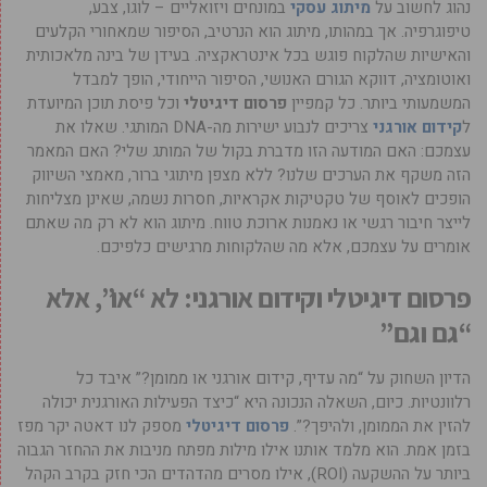
נהוג לחשוב על
מיתוג עסקי
במונחים ויזואליים – לוגו, צבע,
טיפוגרפיה. אך במהותו, מיתוג הוא הנרטיב, הסיפור שמאחורי הקלעים
והאישיות שהלקוח פוגש בכל אינטראקציה. בעידן של בינה מלאכותית
ואוטומציה, דווקא הגורם האנושי, הסיפור הייחודי, הופך למבדל
המשמעותי ביותר. כל קמפיין
פרסום דיגיטלי
וכל פיסת תוכן המיועדת
ל
קידום אורגני
צריכים לנבוע ישירות מה-DNA המותגי. שאלו את
עצמכם: האם המודעה הזו מדברת בקול של המותג שלי? האם המאמר
הזה משקף את הערכים שלנו? ללא מצפן מיתוגי ברור, מאמצי השיווק
הופכים לאוסף של טקטיקות אקראיות, חסרות נשמה, שאינן מצליחות
לייצר חיבור רגשי או נאמנות ארוכת טווח. מיתוג הוא לא רק מה שאתם
אומרים על עצמכם, אלא מה שהלקוחות מרגישים כלפיכם.
פרסום דיגיטלי וקידום אורגני: לא “או”, אלא
“גם וגם”
הדיון השחוק על “מה עדיף, קידום אורגני או ממומן?” איבד כל
רלוונטיות. כיום, השאלה הנכונה היא “כיצד הפעילות האורגנית יכולה
להזין את הממומן, ולהיפך?”.
פרסום דיגיטלי
מספק לנו דאטה יקר מפז
בזמן אמת. הוא מלמד אותנו אילו מילות מפתח מניבות את ההחזר הגבוה
ביותר על ההשקעה (ROI), אילו מסרים מהדהדים הכי חזק בקרב הקהל