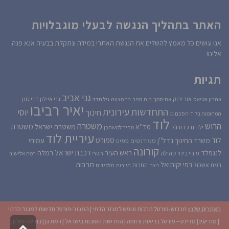
האתר בתהליך הנגשה לבעלי מוגבלויות
אנו עושים כל מאמץ להשלים את הנגשת האתר! במידה ונתקלת בבעיה אנא פנה
אלינו!
תגיות
גני אביב
גני איילון
דני גונן
אור ירוק
אהרון אטיאס
אחיסמך
בית ספר
בר מצווה
גיל חדד
יאיר רביבו
התחדשות עירונית
יוסי
חינוך
המהומות בלוד
הסכם גג
לוד
הרוש
משטרה
משטרת
משטרת ישראל
כדורגל
מד''א
ילדים
מחיר למשתכן
עיריית לוד
לוד
ספורט
נדל''ן
עמיחי
משרד החינוך
סטודנטים
סמים
קורונה
רכבת ישראל
לנגפלד
ראש העיר
רמלה
קהילה
פינוי בינוי
רוטרי
רמת אלישיב
רפי יקותיאל
תרבות
רמת אשכול
תחרות
רצח
תיירות
תלמידים
האתרים שלנו:
תרבוש-פורטל תרבות ונופש למגזר הדתי
|
המגזר-פורטל חדשות למגזר הדתי
|
מודיעין
|
מדינט – פורטל בריאות ורווחה
|
החדשות הטובות בישראל
|
רמת גן
|
בת ים - חולון
|
גליל