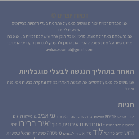
זכויות יוצרים ©
אנו מכבדים זכויות יוצרים ועושים מאמץ לאתר את בעלי הזכויות בצילומים
המגיעים לידינו.
אם נחשפתם באתר לתמונה, סרטון או כל תוכן אחר שיש לכם זכויות בו, אנא צרו
איתנו קשר על מנת שנוכל להסיר את התוכן ולהעניק לכם את הקרדיט הראוי ב:
avihai.zoomat@gmail.com
האתר בתהליך הנגשה לבעלי מוגבלויות
אנו עושים כל מאמץ להשלים את הנגשת האתר! במידה ונתקלת בבעיה אנא פנה
אלינו!
תגיות
גני אביב
גני איילון
דני גונן
אור ירוק
אהרון אטיאס
אחיסמך
בית ספר
בר מצווה
גיל חדד
יאיר רביבו
התחדשות עירונית
יוסי
חינוך
המהומות בלוד
הסכם גג
לוד
הרוש
משטרה
משטרת
משטרת ישראל
כדורגל
מד''א
ילדים
מחיר למשתכן