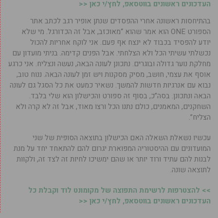
העדכונים ראשונים בווטסאפ, לחץ/י כאן <<
בהתיחסות ראשונה אחרי ההפסדים שנתן אופיר רגב לכתב אתר
הספורט ONE הוא אמר שהוא “מאוכזב, אבל זה הכדורגל. מי שלא
יודע להפסיד בכבוד לא ינצח אף פעם. אני לוקח אחריות להכול
נכשלתי עשיתי הכל ולא הצלחתי. אבל הפנים קדימה. בניתי מועדון עם
מחלקת נוער גדולה ובוגרים. נתכונן לעונה הבאה, נעשה ונצליח. אני כרגע
אוסף את עצמי, חושב, מסיק מסקנות ויש זמן לעונה הבאה. ננוח טוב,
נבוא עם אנרגיות חדשות להמשך. נשאיר כמעט את כל הסגל גם לעונה
הבאה ונתכונן. בסה”כ, בסוף זה ספורט והכישלון הוא שלי בלבד.
השחקנים, המאמנים, כולם נתנו הכל ורצו מאוד, אבל זה לא קרה ולא
הצליח”.
עכשיו נשאלת השאלה האם הכישלון בתוצאה הסופית של שני
המועדונים עם ההיסטוריה המפוארת יגרום להם להתאחד יחד על מנת
לבנות להם עתיד ורוד יותר או שהם ימשיכו לחיות זה לצד זה, ולקוות
לתוצאה שונה.
>> להצטרפות לרשימת התפוצה של מקומונט לוד וקבלת כל
העדכונים ראשונים בווטסאפ, לחץ/י כאן <<