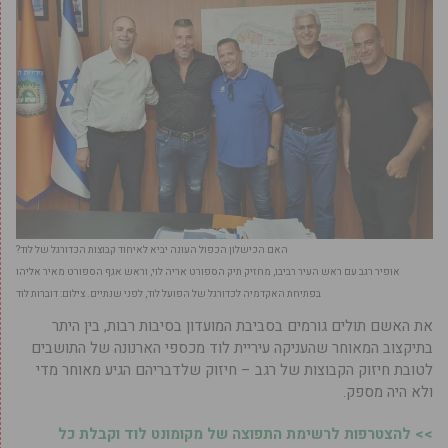
האם הכישלון הכפול העונה יביא לאיחוד קבוצות הכדורגל של לוד?
אופיר רגב עם ראש העיר רביבו, מחזיק תיק הספורט אריה לוי, וראש אגף הספורט מאיר אליהו
בפתיחת האקדמיה לכדורגל של הפועל לוד, לפני שנתיים. צילום: דוברות לוד
את האשם תולים גורמים בסביבת המועדון בסיבות רבות, בין היתר
בתיקצוב המאוחר שהעניקה עיריית לוד מכספי הארנונה של התושבים
לטובת חיזוק הקבוצות של רגב – חיזוק שלדבריהם הגיע מאוחר מדי
ולא היה מספק.
>> להצטרפות לרשימת התפוצה של מקומונט לוד וקבלת כל