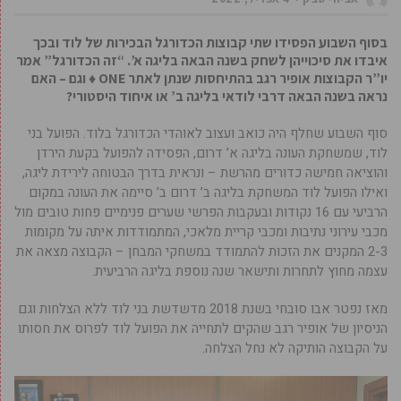
בסוף השבוע הפסידו שתי קבוצות הכדורגל הבכירות של לוד ובכך
איבדו את סיכוייהן לשחק בשנה הבאה בליגה א’. “זה הכדורגל” אמר
יו”ר הקבוצות אופיר רגב בהתיחסות שנתן לאתר ONE ♦ וגם – האם
נראה בשנה הבאה דרבי לודאי בליגה ב’ או איחוד היסטורי?
סוף השבוע שחלף היה כואב ועצוב לאוהדי הכדורגל בלוד. הפועל בני
לוד, שמשחקת העונה בליגה א’ דרום, הפסידה להפועל בקעת הירדן
והוציאה חמישה כדורים מהרשת – ונראית בדרך הבטוחה לירידת ליגה,
ואילו הפועל לוד המשחקת בליגה ב’ דרום ב’ סיימה את העונה במקום
הרביעי עם 16 נקודות ובעקבות הפרשי שערים פנימיים פחות טובים מול
מכבי עירוני נתיבות ומכבי קריית מלאכי, המתמודדות איתה על מקומות
2-3 המקנים את הזכות להתמודד במשחקי המבחן – הקבוצה מצאה את
עצמה מחוץ לתחרות ותישאר שנה נוספת בליגה הרביעית.
מאז נפטר אבו סובחי בשנת 2018 מדשדשת בני לוד ללא הצלחות וגם
הניסיון של אופיר רגב שהקים לתחייה את הפועל לוד לפרוס את חסותו
על הקבוצה הותיקה לא נחל הצלחה.