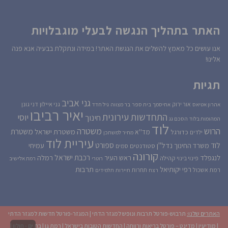
האתר בתהליך הנגשה לבעלי מוגבלויות
אנו עושים כל מאמץ להשלים את הנגשת האתר! במידה ונתקלת בבעיה אנא פנה
אלינו!
תגיות
גני אביב
גני איילון
דני גונן
אור ירוק
אהרון אטיאס
אחיסמך
בית ספר
בר מצווה
גיל חדד
יאיר רביבו
התחדשות עירונית
יוסי
חינוך
המהומות בלוד
הסכם גג
לוד
הרוש
משטרה
משטרת
משטרת ישראל
כדורגל
מד''א
ילדים
מחיר למשתכן
עיריית לוד
לוד
ספורט
נדל''ן
עמיחי
משרד החינוך
סטודנטים
סמים
קורונה
רכבת ישראל
לנגפלד
ראש העיר
רמלה
קהילה
פינוי בינוי
רוטרי
רמת אלישיב
רפי יקותיאל
תרבות
רמת אשכול
תחרות
רצח
תיירות
תלמידים
האתרים שלנו:
תרבוש-פורטל תרבות ונופש למגזר הדתי
|
המגזר-פורטל חדשות למגזר הדתי
|
מודיעין
|
מדינט – פורטל בריאות ורווחה
|
החדשות הטובות בישראל
|
רמת גן
|
בת ים - חולון
|