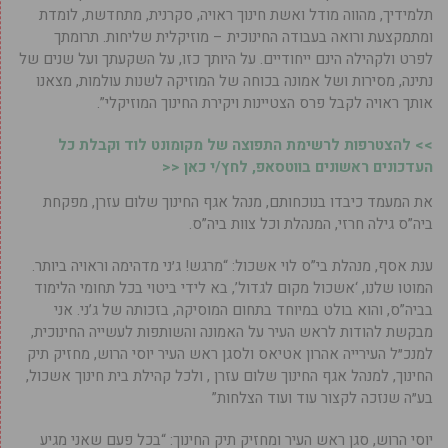
תלמידיך, מהווה מודל ואשת חינוך ראויה, סקרנית, מתחדשת, לומדת
ומתמקצעת ורואה בעבודה החינוכית – מוזיקלית שליחות. תרומתך
לפרט ולקהילה הינם ייחודיים. על היותך כזו, על השקעתך ועל שנים של
נתינה, מסירות ושל אמונה בכוחה של המוזיקה לשנות עולמות, מצאנו
אותך ראויה לקבל פרס הצטיינות ויקירת החינוך המוזיקלי”.
>> להצטרפות לרשימת התפוצה של מקומונט לוד וקבלת כל
העדכונים ראשונים בווטסאפ, לחץ/י כאן <<
את המעמד כיבדו בנוכחותם, מנהל אגף החינוך שלום עזרן, מפקחת
ביה”ס גילה חרזי, המנהלת וכל צוות ביה”ס.
ענת אסף, מנהלת בי”ס לוי אשכול: “מרגש! ג׳ני מדהימה וראויה ביותר.
המוטו שלנו, ‘אשכול מקום לגדול’, בא לידי ביטוי בכל תחומי הלימוד
בביה”ס, והוא בולט במיוחד בתחום המוסיקה, בזכותה של ג’ני. אני
מבקשת להודות לראש העיר על האמונה והשותפות לעשייה החינוכית,
למנכ״ל העירייה אהרון אטיאס ולסגן ראש העיר יוסי הרוש, מחזיק תיק
החינוך, למנהל אגף החינוך שלום עזרן , ולכל קהילת בית חינוך אשכול,
בע״ה שנזכה לקצור עוד ועוד הצלחות”
יוסי הרוש, סגן ראש העיר ומחזיק תיק החינוך: “בכל פעם שאני מגיע