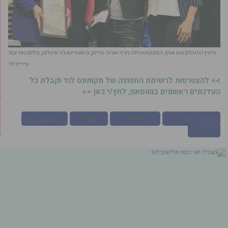
מימין המנהלת ענת אסף, המפקחות גילה חרזי וארנה חריטן, והמצטיינת ג’ני איטלמן. צילום באדיבות:
עיריית לוד
>> להצטרפות לרשימת התפוצה של מקומונט לוד וקבלת כל
העדכונים ראשונים בווטסאפ, לחץ/י כאן <<
אשכול מקום לגדול
ביהס לוי אשכול
ג'ני איטלמן
לוי אשכול לוד
ענת אסף