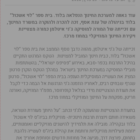
עוד גאווה למערכת החינוך הנפלאה בלוד. בית ספר “לוי אשכול”
בלוד בניהולה של ענת אסף, זכה להכרה ולהוקרה במשרד החינוך,
עם זכייתה של המורה למוסיקה ג’ני איטלמן כמורה מצטיינת
ויקירת החינוך המוזיקלי במחוז מרכז.
זכייתה של ג’ני איטלמן, מהווה נדבך נוסף הממצב את בית ספר “לוי
אשכול” בלוד, כבית חינוך המוביל למצוינות. הטקס המרגש התקיים
בהיכל התרבות בכפר-סבא, באירוע “פסיפס ישראלי”, בהשתתפות
מובילי המוסיקה במערכת החינוך בישראל. במהלך הטקס הוקרן סרטון
המציג את העשייה המוסיקלית הענפה בבית הספר “לוי אשכול”, סרטון
שגרף שבחים רבים, לאחריו הוזמנה ג’ני הנרגשת אל הבמה כדי לקבל
את תעודת ההצטיינות מידי בצלאל קופרווסר, מפמ”ר המוזיקה, ואורנה
חריטן, מפקחת על החינוך המוזיקלי במחוז מרכז.
בתעודת ההצטיינות שהוענקה לג’ני נכתב: “על היותך מעוררת השראה,
משאירה חותם ויוצרת תרבות חינוכית- מוזיקלית בביה”ס לוי אשכול
בלוד ובקהילה. מובילה את תלמידיך להישגים מוזיקליים ואומנותיים,
יוזמת פעילויות מוזיקליות ורותמת את קהילת ביה”ס לעשייה נלהבת
בתחום, פורצת דרך, מגיעה אל מחוזות חדשים וסוחפת אחריך את