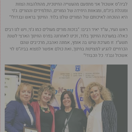
לביה”ס אשכול אני מתפעם מהעשייה החינוכית, מהתלהבות הצוות
ומנהלת ביה”ס, ומגאוות היחידה של המורים, התלמידים וההורים. ג’ני
היא ההוכחה לאיכותם של המורים שלנו בלוד. החינוך בראש ובגדול!”
ראש העיר, עו”ד יאיר רביבו: “בזכות מורים מעולים כמו ג’ני, ויש לנו רבים
כאלה במערכת החינוך בלוד, זכינו לאחרונה בפרס החינוך הארצי לשנת
תשע”ז. זו מערכת שיש בה אומץ, אמונה ואהבה, מרכיבים שהם
הכרחיים להגיע למצוינות בחינוך, ואת כולם אפשר למצוא בביה”ס לוי
אשכול ובג’ני. כל הכבוד!”