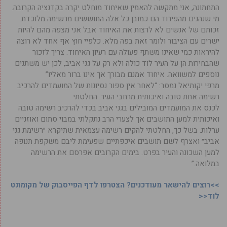
התחתונה, אני מתקשה להאמין שאיחוד מוחלט יקרה בקדנציה הקרובה.
מי שנהנים מהפירוד הם כמובן כל אלה החוששים מרשימה מלוכדת.
זכותם של אנשים לא לרצות את האיחוד אבל אני מצפה מהם להיות
ישרים עם הציבור ולומר זאת בפה מלא. כלפיי חוץ אף אחד לא רוצה
להיראות כמי שאינו משתף פעולה עם רעיון האיחוד. צריך לזכור
שהבחירות הן על העיר לוד כולה ולא רק על גני אביב, לכן יש משתנים
נוספים למשוואה. איחוד אמנם מבורך אך אינו ברור מאליו”
מרפי יקותיאל נמסר: “לאחר אין ספור נסיונות של המועמדים להרכיב
רשימה אחת טובה ואיכותית מרחבי העיר. החלטתי
לכנס את המועמדים המובילים בגני אביב בכדי להרכיב רשימה טובה
ואיכותית למען התושבים אך לצערי הרב נתקלתי במבוי סתום ואוזניים
ערלות. בשל כך, החלטתי להקים רשימה עצמאית שתיקרא ״רשימת גני
אביב״ ואצרף לשם תושבים איכפתיים שפעימת ליבם משקפת תנופה
למען השכונה והעיר בפרט. בימים הקרובים אפרסם את הרשימה
במלואה.”
>>רוצים להישאר מעודכנים? הצטרפו לדף הפייסבוק של מקומונט
לוד<<