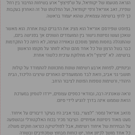
הנראה מטעמו של יקותיאל, על ש”פיצוץ” ארע בשיחות החיבור בין רחל
שפירו, זאב אוריאל ורפי יקותיאל, ועל החלטתו של זה האחרון בעקבות
כך לרוץ ברשימה עצמאית, שהוא יעמוד בראשה.
בפוסט שפירסם אוריאל הוא מציג את הדברים קצת אחרת. הוא מאשר
שאכן נעשו נסיונות גישור בין המועמדים השונים אך בפגישה בינם,
שהתנהלה בחסות מתווך מוסכם ובאווירה נעימה, לא היתה כל התקדמות
כבר בשל הרצון של כל אחד מהם שלא לוותר על מקומו הראשון
ברשימה. לא “פיצוץ” ולא מחלוקת ערכית כלשהי אחרת.
ובינתיים, לפחות ארבע רשימות שונות מתכוונות להתמודד על קולות
תושבי גני אביב, וזאת לבד מהמועמדים האחרים שיציבו הליכוד, הבית
היהודי, ורשימות נוספות הפונות לציבור הרחב.
נראה שאנרגיה רבה, ובוודאי כספים עצומים, יירדו לטמיון במערכת
הזאת שממש אינה בדרך להגיע לידי סיום.
מזאב אוריאל נמסר: “לצערי, בגני אביב היו בעיקר דיבורים על איחוד.
מעט מאוד ניסיונות אמיתיים. הציבור מכיר בכוח האלקטורלי ובהשפעה
על הבחירות של איחוד רשימות, אבל לפוליטיקה כנראה חוקים משלה.
כל אחד מושך לכיוון אחר, יש כוחות מבחוץ שמכתיבים ובשורה