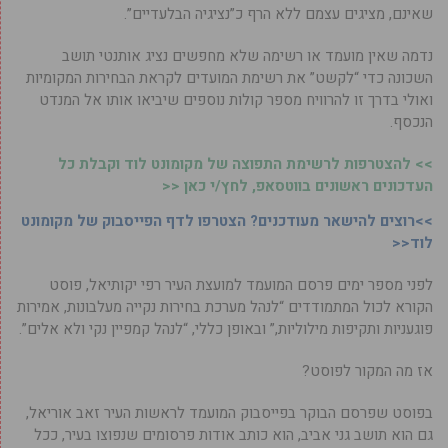
שאינם, מציגים עצמם ללא הרף כ”נציגיה הבלעדיים”.
נדמה שאין מועמד או רשימה שלא מחפשים נציג אותנטי תושב
השכונה כדי “לקשט” את רשימת המועדים לקראת הבחירות המקומיות
ואולי בדרך זו להרוויח מספר קולות נוספים שיביאו אותו אל המנדט
הנכסף.
>> להצטרפות לרשימת התפוצה של מקומונט לוד וקבלת כל
העדכונים ראשונים בווטסאפ, לחץ/י כאן <<
>>רוצים להישאר מעודכנים? הצטרפו לדף הפייסבוק של מקומונט
לוד<<
לפני מספר ימים פרסם המועמד למועצת העיר רפי יקותיאל, פוסט
הקורא לכול המתמודדים “לנהל מערכת בחירות נקייה מעלבונות, אמירות
פוגעניות ותקיפות מילוליות,” ובאופן כללי, “לנהל קמפיין נקי ולא אלים”.
אז מה המקור לפוסט?
בפוסט שפרסם הבוקר בפייסבוק המועמד לראשות העיר זאב אוריאל,
גם הוא תושב גני אביב, הוא כותב אודות פרסומים שנפוצו בעיר, ככל