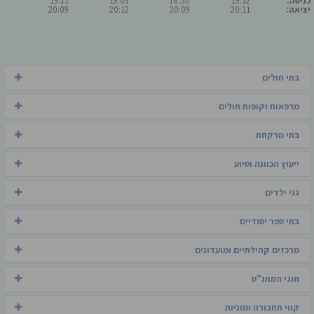
כניסה:
19:12
18:50
19:03
19:11
יציאה:
20:11
20:09
20:12
20:09
בתי חולים
מרפאות וקופות חולים
בתי מרקחת
ייעוץ הכוונה וסיוע
גני ילדים
בתי ספר יסודיים
מרכזים קהילתיים ומועדונים
חוגי המתנ"ס
קווי תחבורה ומוניות