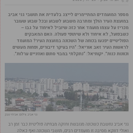
מספר המועמדים המתיימרים לייצג בלעדית את תושבי גני אביב
במועצת העיר הולך ומתרבה משבוע לשבוע ובכל שבוע שעובר
מכריז על עצמו מועמד אחר כזה שיוביל לאיחוד על גבו –
כשבפועל, לא איחוד ולא שיתופי פעולה. האם המאבקים
הפוליטיים יפגעו בכוחה של השכונה במועצת העיר? המועמד
לראשות העיר זאב אוריאל: “היו בעיקר דיבורים, ופחות מעשים
וכוונות כנות”. יקותיאל: “נתקלתי במבוי סתום ואוזניים ערלות”.
גני אביב. צילום: אביחי טבק
גני אביב נחשבת כשכונה מגובשת וחזקה מבחינה פוליטית כבר זמן רב
ואולי דווקא מסיבה זו מועמדים רבים, תושבי השכונה ואף כאלה