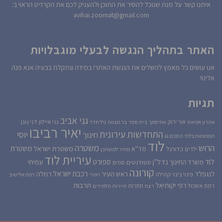
איתנו קשר על מנת שנוכל להסיר את התוכן ולהעניק לכם את הקרדיט הראוי ב:
avihai.zoomat@gmail.com
האתר בתהליך הנגשה לבעלי מוגבלויות
אנו עושים כל מאמץ להשלים את הנגשת האתר! במידה ונתקלת בבעיה אנא פנה
אלינו!
תגיות
גני אביב
גני איילון
דני גונן
אור ירוק
אהרון אטיאס
אחיסמך
בית ספר
בר מצווה
גיל חדד
יאיר רביבו
התחדשות עירונית
יוסי
חינוך
המהומות בלוד
הסכם גג
לוד
הרוש
משטרה
משטרת
משטרת ישראל
כדורגל
מד''א
ילדים
מחיר למשתכן
עיריית לוד
לוד
ספורט
נדל''ן
עמיחי
משרד החינוך
סטודנטים
סמים
קורונה
רכבת ישראל
לנגפלד
ראש העיר
רמלה
קהילה
פינוי בינוי
רוטרי
רמת אלישיב
רפי יקותיאל
תרבות
רמת אשכול
תחרות
רצח
תיירות
תלמידים