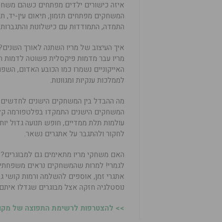
איזה כישורים ילדים מפתחים כשהם משחק
המשחקים מפתחים תזמון, תיאום עין-יד, תכ
התמדה, התמודדות עם כישלונות והתגברות 
איך העיצוב של מריו השתנה לאורך השנים?
מריו עבר מדמות פיקסלית פשוטה לדמות 
האייקוניים נשמרו כמו הכובע האדום, השפ
לממלכות ענקיות ומגוונות.
מה ההבדל בין המשחקים הישנים לחדשים 
המשחקים הישנים התמקדו בפלטפורמה קל
עולמות תלת ממדיים, חופש תנועה גדול יות
לחקור ולהתגבר על אתגרים נשאר.
האם משחקי מריו מתאימים גם למבוגרים?
לגמרי! למרות שהמשחקים נראים משפחתיים 
אתגרי זמן, אוספים להשלמה ורמות קושי ג
נוסטלגיה חזקה אצל מבוגרים שגדלו איתם.
>> להצטרפות לרשימת התפוצה של מקומו