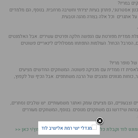
ים במריו?
נון אסטרטגי, פתרון בעיות יצירתי וחשיבה מרחבית. בנוסף, הם מלמדים
על אתגרים וכל אלה בצורה מהנה וטבעית.
תלת ממדית מפורטת עם הנפשה חלקה ופרטים עשירים. אבל האלמנטים
ם, הסרבל הכחול. העולמות התפתחו ממסלולים לינאריים פשוטים
של סופר מריו?
אסית דו ממדית עם מכניקה פשוטה. המשחקים החדשים מציעים
ר, כוחות מגוונים ומצבים של הרבה משתתפים. אבל הכיף של לקפוץ,
וצבעוניים, הם מציעים עומק ואתגר משמעותיים. יש שלבים נסתרים,
בוהות שידרשו גם משחקנים מנוסים. בנוסף, המשחקים מעוררים
נט לוד וקבלת כל העדכונים ראשונים בווטסאפ, לחץ/י כאן <<