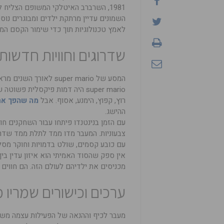
1981, השרברב האיטלקי המשופם הצליח
השמונים עדיין מרתקת ילדים ומבוגרים נו
לאמץ טכנולוגיות תוך כדי שימור הקסם המ
שדרוגים וחוויות חדשות
המסע של super mario 
super mario היה דמות פיקסלית 
רוץ, קפוץ, הימנע, אסוף. אבל
מה שהפך את super mario למ
ההישג.
עם הזמן בנינטנדו פיתחו עבור השחקנים חו
צבעוניות. המעבר מדו ממד לתלת ממד שדרג
עם כובע קסמים, שולט בדמויות וחוקר מסל
מכניסים את ילדיהם לעולם הזה. הם חווים
ערכים וכישורים שמרי
מעבר לכיף וההנאה של הפעילות עצמה משחק