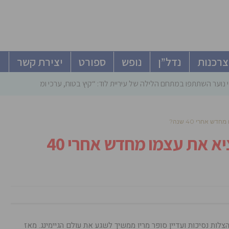
צרכנות
נדל”ן
נופש
ספורט
יצירת קשר
 נוער השתתפו במתחם הלילה של עיריית לוד: “קיץ בטוח, ערכי ומהנה”
 אחרי 40 שנה?
איך סופר מריו ממשיך להמציא את עצמו מחדש אחרי 40
לות נסיכות ועדיין סופר מריו ממשיך לשגע את עולם הגיימינג. מאז