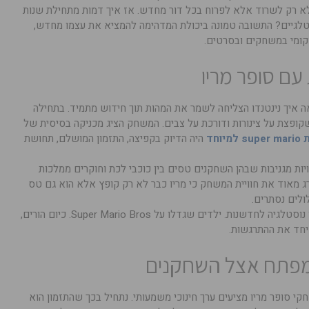
 לא רק לשרוד אלא לפרוח בכל דור מחדש. אז איך דמות מתחילת שנות
סטלגיים? התשובה טמונה ביכולת המדהימה להמציא את עצמו מחדש,
קומי במשחקים ובסרטים.
 עם סופר מריו
לאורך השנים מראה איך נינטנדו הצליחה לשמר את המהות תוך חידוש מתמיד. בתחילה
פשוטה שקופצת על צינורות ודורכת על צבים. המשחק הציג מכניקה בסיסית של
יוחד
היה הדיוק בקפיצה, התזמון המושלם, תחושת
ויות מגניבות שבהן השחקנים טסים בין כוכבי לכת וחוקרים ממלכות
 מאוד את חוויית המשחק כי מריו כבר לא רק קופץ אלא הוא גם טס
ולים נסתרים.
אין ספק שהסוד האמיתי הוא איזון עדין בין נוסטלגיה לחדשנות. ילדים שגדלו על Super Mario Bros. כיום הורים,
 יחד את ההתרגשות.
ו מפתח אצל השחקנים
י סופר מריו מציעים ערך חינוכי משמעותי. נתחיל בכך שהתזמון הוא