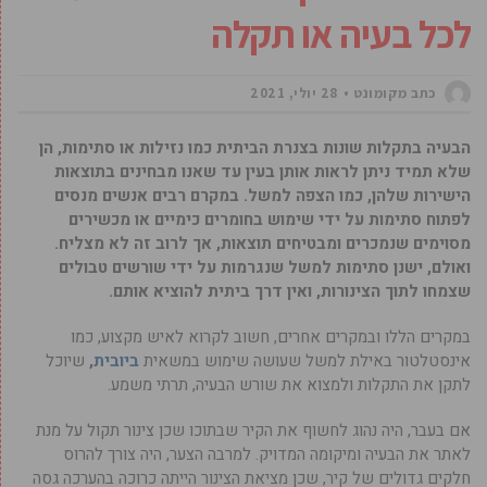
לכל בעיה או תקלה
כתב מקומונט
28 יולי, 2021
הבעיה בתקלות שונות בצנרת הביתית כמו נזילות או סתימות, הן
שלא תמיד ניתן לראות אותן בעין עד שאנו מבחינים בתוצאות
הישירות שלהן, כמו הצפה למשל. במקרם רבים אנשים מנסים
לפתוח סתימות על ידי שימוש בחומרים כימיים או מכשירים
מסוימים שנמכרים ומבטיחים תוצאות, אך לרוב זה לא מצליח.
ואולם, ישנן סתימות למשל שנגרמות על ידי שורשים טבולים
שצמחו לתוך הצינורות, ואין דרך ביתית להוציא אותם.
במקרים הללו ובמקרים אחרים, חשוב לקרוא לאיש מקצוע, כמו
אינסטלטור באילת למשל שעושה שימוש במשאית
ביובית
,
שיוכל
לתקן את התקלות ולמצוא את שורש הבעיה, תרתי משמע.
אם בעבר, היה נהוג לחשוף את הקיר שבתוכו שכן צינור תקול על מנת
לאתר את הבעיה ומיקומה המדויק. למרבה הצער, היה צורך להרוס
חלקים גדולים של קיר, שכן מציאת הצינור הייתה כרוכה בהערכה גסה