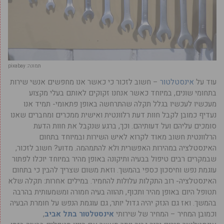
תמונה: pixabay
עוד על
אינסטלטור
– חשוב לזכור כי כאשר אנו מחפשים אנשי שירות
בתחומי שונים, במיוחד כאשר אנחנו זקוקים לאותם בעלי מקצוע
מעכשיו לעכשיו בגלל תקלה שהתרחשה באופן פתאומי- תמיד אנו
נעדיף כמובן לקבל חוות דעת רלוונטית ואישית ממכרים ומחברים שאנו
סומכים עליהם ועל דעותיהם. וכך, ברגע שנקבל את חוות הדעת
הרלוונטית חשוב מאוד לקרוא לאיש השירות ובמיוחד בתחום
האינסטלציה במהירות האפשרית ולא להתמהמה. מדוע? חשוב לזכור,
שבמקרים רבים טיפול בבעיה ותיקונה באופן מהיר במיוחד יוכלו לפתור
עוגמת נפש וחיסכון כספי בהמשך. וזאת משום שצריך להבין כי בתחום
האינסטלציה- רוב התקלות עלולות להחמיר. במילים אחרות: תקלה שלא
תטופל היום באופן מהיר ותכוף, תהווה בעיה חמורה ומשמעותית בהרבה
בהמשך. ואז גם הנזק יהיה גדול יותר, גם עוגמת הנפש על חומרת הבעיה
וכמובן המחיר – המחיר של שירותי
אינסטלטור בתל אביב
,