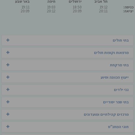
תל אביב
ירושלים
חיפה
באר שבע
כניסה:
19:12
18:50
19:03
19:11
יציאה:
20:11
20:09
20:12
20:09
בתי חולים
מרפאות וקופות חולים
בתי מרקחת
ייעוץ הכוונה וסיוע
גני ילדים
בתי ספר יסודיים
מרכזים קהילתיים ומועדונים
חוגי המתנ"ס