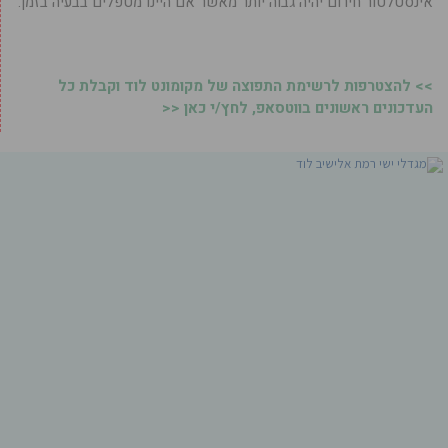
אינסטלטור חירום יהיה גבוה יותר מאשר אם היינו מטפלים בבעיה בזמן.
>> להצטרפות לרשימת התפוצה של מקומונט לוד וקבלת כל
העדכונים ראשונים בווטסאפ, לחץ/י כאן <<