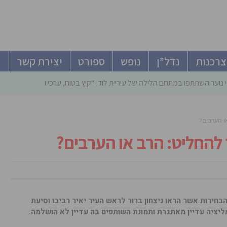
צרכנות
נדל”ן
נופש
ספורט
יצירת קשר
 נוער השתתפו במתחם הלילה של עיריית לוד: “קיץ בטוח, ערכי ומהנה”
או הערבים?
 להחליט: הרב או הערבים?
חירות אשר הראו ניצחון ברור לראש העיר יאיר רביבו וסיעת
יציה עדיין מאתגרת ותמונת השותפים בה עדיין לא הושלמה.