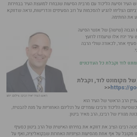
ש העיר וסיעת הליכוד עם מרבית הסיעות שנבחרו למועצת העיר בבחירות
ביתם הצליחו להגיע להסכמות על רוב הסעיפים והדרישות, נראה שדווקא
ע את החתימה.
הגבוה (שישה) של אנשי הסיעה
עיר יהיו אלו שיעמדו לרועץ
 סעיף אחר, לכאורה שולי הרבה
.
נט לוד וקבלת כל העדכונים
ל מקומונט לוד, וקבלת
<<
https://g
ראש העיר יאיר רביבו. צילום: יחצ
ו לפני 5 שנים, שוב עניין הרב הראשי של העיר הוא
 כשסיעת הליכוד ורביבו עומדים על רגליהם האחוריות על מנת להבטיח,
נת מגוריו של רביבו, הרב מאיר ביטון.
 מטה רביבו הציב את דווקא את בחירתו האישית של הרב ביטון כסעיף
נו מקובל על אף אחת מהסיעות הציוניות האחרות שבקואליציה, ואף על