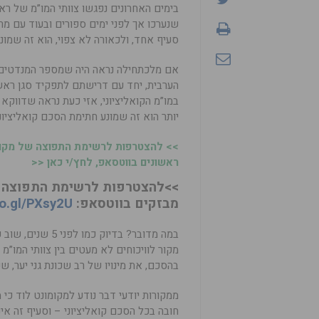
בימים האחרונים נפגשו צוותי המו”מ של רא
שנערכו אך לפני ימים ספורים ובעוד עם מר
סעיף אחד, ולכאורה לא צפוי, הוא זה שמונ
אם מלכתחילה נראה היה שמספר המנדטים 
הערבית, יחד עם דרישתם לתפקיד סגן ראש 
במו”מ הקואליציוני, אזי כעת נראה שדווקא
יותר הוא זה שמונע חתימת הסכם קואליציוני
>> להצטרפות לרשימת התפוצה של מקומו
ראשונים בווטסאפ, לחץ/י כאן <<
>>להצטרפות לרשימת התפוצה ש
מבזקים בווטסאפ:
oo.gl/PXsy2U
במה מדובר? בדיוק כמ
מקור לוויכוחים לא מעטים בין צוותי המו”מ
בהסכם, את מינויו של רב שכונת גני יער, שכו
ממקורות יודעי דבר נודע למקומונט לוד כי
חובה בכל הסכם קואליציוני – וסעיף זה אי