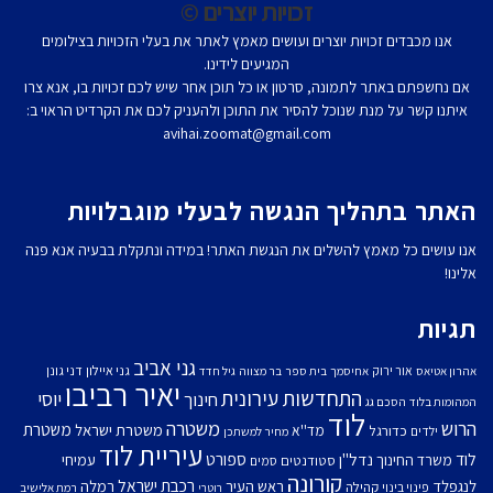
זכויות יוצרים ©
אנו מכבדים זכויות יוצרים ועושים מאמץ לאתר את בעלי הזכויות בצילומים
המגיעים לידינו.
אם נחשפתם באתר לתמונה, סרטון או כל תוכן אחר שיש לכם זכויות בו, אנא צרו
איתנו קשר על מנת שנוכל להסיר את התוכן ולהעניק לכם את הקרדיט הראוי ב:
avihai.zoomat@gmail.com
האתר בתהליך הנגשה לבעלי מוגבלויות
אנו עושים כל מאמץ להשלים את הנגשת האתר! במידה ונתקלת בבעיה אנא פנה
אלינו!
תגיות
גני אביב
גני איילון
דני גונן
אור ירוק
אהרון אטיאס
אחיסמך
בית ספר
בר מצווה
גיל חדד
יאיר רביבו
התחדשות עירונית
יוסי
חינוך
המהומות בלוד
הסכם גג
לוד
הרוש
משטרה
משטרת
משטרת ישראל
כדורגל
מד''א
ילדים
מחיר למשתכן
עיריית לוד
לוד
ספורט
נדל''ן
עמיחי
משרד החינוך
סטודנטים
סמים
קורונה
רכבת ישראל
לנגפלד
ראש העיר
רמלה
קהילה
פינוי בינוי
רוטרי
רמת אלישיב