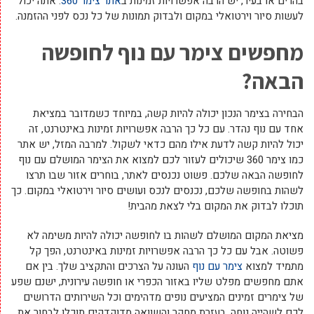
בהרים או בעיר, יש הרבה אפשרויות זמינות ב
אתר צימר 360
. אתה יכול
לעשות סיור וירטואלי במקום ולבדוק תמונות של כל נכס לפני ההזמנה.
מחפשים צימר עם נוף לחופשה
הבאה?
הבחירה בצימר הנכון יכולה להיות קשה, במיוחד כשמדובר במציאת
אחד עם נוף נהדר. עם כל כך הרבה אפשרויות זמינות באינטרנט, זה
יכול להיות קשה לדעת אילו מהם כדאי לשקול. למרבה המזל, יש אתר
כמו צימר 360 שיכולים לעזור לכם למצוא את הצימר המושלם עם נוף
לחופשה הבאה שלכם. פשוט נכנסים לאתר, בוחרים אזור שבו תרצו
לשהות בחופשה שלכם, נכנסים לנכס ועושים סיור וירטואלי במקום. כך
תוכלו לבדוק את המקום בלי לצאת מהבית!
מציאת המקום המושלם לשהות בו לחופשה יכולה להיות משימה לא
פשוטה. אבל עם כל כך הרבה אפשרויות זמינות באינטרנט, הפך קל
מתמיד למצוא
צימר עם נוף
העונה על הצרכים והתקציב שלך. בין אם
אתם מחפשים מפלט שליו באזור הכפרי או חופשה עירונית, ישנם שפע
של צימרים זמינים המציעים נופים מדהימים וכל השירותים הדרושים
לכם לשהייה נוחה. בעזרת מחקר והשוואה מדוקדקים תוכלו לבחור את