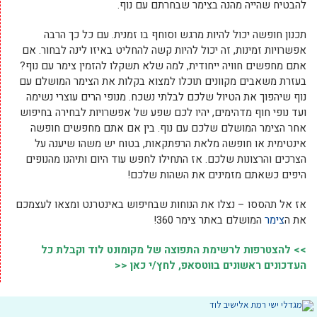
להבטיח שהייה מהנה בצימר שבחרתם עם נוף.
תכנון חופשה יכול להיות מרגש וסוחף בו זמנית. עם כל כך הרבה
אפשרויות זמינות, זה יכול להיות קשה להחליט באיזו לינה לבחור. אם
אתם מחפשים חוויה ייחודית, למה שלא תשקלו להזמין צימר עם נוף?
בעזרת משאבים מקוונים תוכלו למצוא בקלות את הצימר המושלם עם
נוף שיהפוך את הטיול שלכם לבלתי נשכח. מנופי הרים עוצרי נשימה
ועד נופי חוף מדהימים, יהיו לכם שפע של אפשרויות לבחירה בחיפוש
אחר הצימר המושלם שלכם עם נוף. בין אם אתם מחפשים חופשה
אינטימית או חופשה מלאת הרפתקאות, בטוח יש משהו שיענה על
הצרכים והרצונות שלכם. אז התחילו לחפש עוד היום ותיהנו מהנופים
היפים כשאתם מזמינים את השהות שלכם!
אז אל תהססו – נצלו את הנוחות שבחיפוש באינטרנט ומצאו לעצמכם
את ה
צימר
המושלם באתר צימר 360!
>> להצטרפות לרשימת התפוצה של מקומונט לוד וקבלת כל
העדכונים ראשונים בווטסאפ, לחץ/י כאן <<