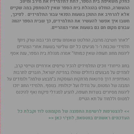
כחלק משאיפת בית הספר, לתת לתלמידיו את מירב ומיטב
ההעשרה, הוחלט בהנהלת בית הספר שאין להסתפק במה שקיים
אלא להרחיב את התוכן בשעות הפנאי עבור התלמידים . לפיכך,
חשבו איך אפשר להעשיר את התלמידים, כך שבית הספר יהווה
עבורם מקום חם גם בשעות אחרי הצהריים.
“לאחר חשיבה מרובה, החלטנו שאנחנו עפים הכי גבוה שרק ניתן!
תלמידי שכבות ו’-ז’ מגיעים כל יום שלישי בשעות אחרי הצהריים
ליהנות מחוג תעופה שאין כמותו!” אמרה מנהלת בית הספר, ענת אסף.
בחוג הייחודי זוכים התלמידים להכיר טייסים אזרחיים וטייסי קרב,
לומדים על מבצעים גדולים שחלו במדינת ישראל, חוברים לתרבות
האתיופית דרך סדנאות מרתקות העוסקות ב”מבצע שלמה” ולומדים על
המבנה של המטוס, על גודלו ועל יכולותיו. בנוסף…תלמידי החוג יזכו
ליהנות מסיורים בשדות תעופה, להגיע למגדלי פיקוח ואף להיכנס
למטוס וללמוד על תא הטייס.
>> להצטרפות לרשימת התפוצה של מקומונט לוד וקבלת כל
העדכונים ראשונים בווטסאפ, לחץ/י כאן <<