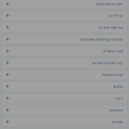
ייעוץ הכוונה וסיוע
גני ילדים
בתי ספר יסודיים
מרכזים קהילתיים ומועדונים
חוגי המתנ"ס
קווי תחבורה ומוניות
חברת החשמל
בנקים
דואר
מקוואות
ספריות