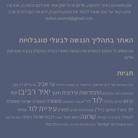
אם נחשפתם באתר לתמונה, סרטון או כל תוכן אחר שיש לכם זכויות בו, אנא צרו
איתנו קשר על מנת שנוכל להסיר את התוכן ולהעניק לכם את הקרדיט הראוי ב:
avihai.zoomat@gmail.com
האתר בתהליך הנגשה לבעלי מוגבלויות
אנו עושים כל מאמץ להשלים את הנגשת האתר! במידה ונתקלת בבעיה אנא פנה
אלינו!
תגיות
גני אביב
גני איילון
דני גונן
אור ירוק
אהרון אטיאס
אחיסמך
בית ספר
בר מצווה
גיל חדד
יאיר רביבו
התחדשות עירונית
יוסי
חינוך
המהומות בלוד
הסכם גג
לוד
הרוש
משטרה
משטרת
משטרת ישראל
כדורגל
מד''א
ילדים
מחיר למשתכן
עיריית לוד
לוד
ספורט
נדל''ן
עמיחי
משרד החינוך
סטודנטים
סמים
קורונה
רכבת ישראל
לנגפלד
ראש העיר
רמלה
קהילה
פינוי בינוי
רוטרי
רמת אלישיב
רפי יקותיאל
תרבות
רמת אשכול
תחרות
רצח
תיירות
תלמידים