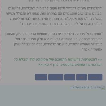
לומדים חוג תעופה בלוי אשכול. צילום: באדיבות דוברות עיריית לוד
“התלמידים מעזים להגדיל ולתת מקום לחלומות, להצלחות, להישגים
ומבינים שוב ושוב שהשמיים הם במקרה הזה, ממש לא הגבול!” מציינת
מנהלת ביה”ס ענת אסף, “ובהזדמנות זו אני מבקשת להודות ליועצת
ביה”ס דנה זיו על ליווי התלמידים גם בשעות אחר הצהריים.”
“אושר גדול ניכר על תלמידי בית הספר, תחושת הגאווה וסיפוק מהתוכן
המעשיר והמרתק. חוג התעופה בביה”ס הוא חלק ממגוון רחב של
פעילויות ועשייה חינוכית, כי עבור תלמידינו, נעוף הכי גבוהה שרק
אפשר!”, אמרה.
>> להצטרפות לרשימת התפוצה של מקומונט לוד וקבלת כל
העדכונים ראשונים בווטסאפ, לחץ/י כאן <<
בית ספר
חינוך
טיסה
תלמידים
תעופה