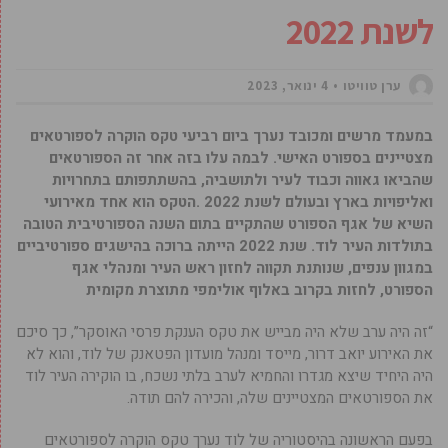
לשנת 2022
ערן טוויטו
4 ינואר, 2023
במעמד מרשים ומכובד נערך ביום רביעי טקס הוקרה לספורטאים
מצטיינים בספורט האישי. לבמה עלו בזה אחר זה הספורטאים
שהביאו גאווה וכבוד לעיר ולתושביה, בהשתתפותם בתחרויות
ואליפויות בארץ ובעולם לשנת 2022 .הטקס הוא אחד מאירועי
השיא של אגף הספורט שהתקיים בתום השנה הספורטיבית הטובה
בתולדות העיר לוד. שנת 2022 הייתה ברוכה בהישגים ספורטיביים
במגוון ענפים, שנותנת תקווה לחזון ראש העיר ומנהלי אגף
הספורט, לחזות בקרוב באלוף אולימפי מתוצרת מקומית
“זה היה ערב שלא היה מבייש את טקס הענקת פרסי האוסקר”, כך סיכם
את האירוע
יואב דרור
, מייסד ומנהל מועדון הפטאנק של לוד, והוא לא
היה היחיד שיצא מגדרו והחמיא לערב בלתי נשכח, בו הוקירה העיר לוד
את הספורטאים המצטיינים שלה, והכירה להם תודה.
בפעם הראשונה בהיסטוריה של לוד נערך טקס הוקרה לספורטאים