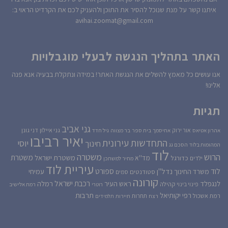
איתנו קשר על מנת שנוכל להסיר את התוכן ולהעניק לכם את הקרדיט הראוי ב:
avihai.zoomat@gmail.com
האתר בתהליך הנגשה לבעלי מוגבלויות
אנו עושים כל מאמץ להשלים את הנגשת האתר! במידה ונתקלת בבעיה אנא פנה
אלינו!
תגיות
גני אביב
גני איילון
דני גונן
אור ירוק
אהרון אטיאס
אחיסמך
בית ספר
בר מצווה
גיל חדד
יאיר רביבו
התחדשות עירונית
יוסי
חינוך
המהומות בלוד
הסכם גג
לוד
הרוש
משטרה
משטרת
משטרת ישראל
כדורגל
מד''א
ילדים
מחיר למשתכן
עיריית לוד
לוד
ספורט
נדל''ן
עמיחי
משרד החינוך
סטודנטים
סמים
קורונה
רכבת ישראל
לנגפלד
ראש העיר
רמלה
קהילה
פינוי בינוי
רוטרי
רמת אלישיב
רפי יקותיאל
תרבות
רמת אשכול
תחרות
רצח
תיירות
תלמידים