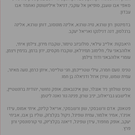
סאפי אבו שעבן, סופיאן אל עוקבי, דניאל איליושונוק ואחמד אבו
עבדון.
בדמינטון: רון שרגא, נויה שרגא, אלינה מונוסוב, דותן שרגא, אלינה
ברגלסון, דנה דנילנקו ואריאל יעקב.
היאבקות: אלייב עילאי, סולוביוב טימור, שקברו מירון, צילמן איתי,
אלוהבאני עלי, חלימוב תמירלאן, שקברו מקסים, ירון ברמן, בנימין ויצמן,
עומרי אלוהבאני ודוד צילמן.
טניס: נועם חמרה, עילי שטרייכמן, חגי שלייסר, איתן כרמן, נועה מאיור,
עמית שמש, שירן ארול ודניאלה בן חמו.
טניס שולחן: ניר אנגלר, שון איכנבאום, אופק נחושי, יהודית ברונשטיין,
אלישבע גבריאלוב, יניב שרון, פנינה גור ואנה ליטמן.
פטאנק: אדם ורשבסקי, שון ורשבסקי, אריאל קלינק, איתי אמוס, עידו
אניג’ר, אמיר אלמור, עמית שפיגל, ניקול בקלצ’וק, שליו בן אבו, אביחי
יעקב, אופק מחפוד, עידן שפיגל, דיאנה בקלצ’יוק, נוי קורסונסקי ורון
פרץ.