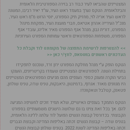
המצטיינים שהביאו לעיר כבוד רב בזירה הספורטיבית הלאומית
והבינלאומית. הטקס נערך במעמד ראש העיר,
עו”ד יאיר רביבו
, המשנה
לראש העיר
אריה לוי
, מחזיק תיק הספורט,
יוסי הרוש
מ”מ ראש העיר,
מנכ”ל העירייה
אהרון אטיאס
, חברי מועצת העיר, מפקחת מינהל
הספורט,
דורית נבון
, מנהל אגף הספורט
מאיר אליהו
, עובדי אגף
הספורט, משפחות הספורטאים וראשי עמותות הספורט העירוניות.
>> להצטרפות לרשימת התפוצה של מקומונט לוד וקבלת כל
העדכונים ראשונים בווטסאפ, לחץ/י כאן <<
הטקס הופק ע”י מנהל מחלקת הספורט
ירון זרד
, שנכנס לתפקידו
בתחילת השנה. לספורטאים המצטיינים שעמדו בקריטריונים, הוענקו
גביעי הוקרה ומענק כספי. הענפים מהם מגיעים הספורטאים המצטיינים
היו מגוונים מאוד: אגרוף, בדמינטון, היאבקות, טניס שדה, טניס שולחן,
פטאנק, קטלבל וטאקוונדו.
הטקס התמקד בענפים האישיים, שלא תמיד זוכים לחשיפה המגיעה
להם. אך בכל זאת צוינו בו גם שלושה הישגים משמעותיים בספורט
הקבוצתי. בכדורסל קבוצת הנשים הפועל לוד עלתה לליגה הלאומית,
בטניס שדה – קבוצת הנשים זכתה באליפות המדינה וקבוצת הגברים
זכתה באליפות המדינה לשנת 2022. בטניס שולחן קבוצות הנשים