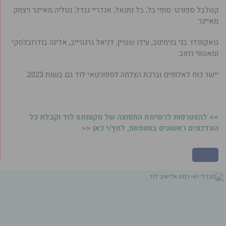
קטלבל ספורט: סופי בל, בל נתנאל, אנדריי גנדל, נטליה מאייגר ויצחק
מאייגר.
טאקוונדו: בני בנימינוב, עידו שטיין, דניאל גרגורייב, אלינה בודרובלסקי
ומאטווי רוזוב.
יישר כוח לאלופים וברכת הצלחה לספורטאי לוד גם בשנת 2023.
>> להצטרפות לרשימת התפוצה של מקומונט לוד וקבלת כל
העדכונים ראשונים בווטסאפ, לחץ/י כאן <<
ספורט