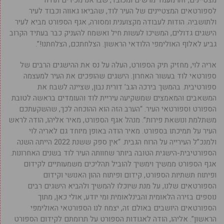
לספורטאים המצטיינים של העיר לוד, שהביאו גאווה וכבוד לעיר
ולתושביה. הודות לעבודה מקצוענית ומסורה, אגף הספורט מביא לעיר
הישגים גדולים, המשיכו לעשות חיל ואשמח להעניק כבר בעתיד הקרוב
גביע לאלוף האולימפי הלודאי הראשון. הצלחתכם, הצלחתנו!”.
אריה לוי, מחזיק תיק הספורט, העלה על נס את ההישגים הרבים של
ספורטאי לוד בעשור האחרון. הישגים שהופכים את העיר למעצמה
ספורטיבית. בהמשך בירכה הגב’ דורית נבון, שציינה לשבח את
המשאבים והמאמצים שמשקיעה עיריית לוד והעומדים בראשה לטובת
הספורט וספורטאי העיר. “הערב הזה הוא ההוכחה לכך, שהשקעתכם
משתלמת ונושאת פירות”. מנהל אגף הספורט, מאיר אליהו, הודה לראש
העיר על תמיכתו בספורט. מאיר הודה באופן מיוחד גם לאריה לוי
ולמנכ”ל העירייה על הרוח הגבית. “אין ספק ששנת 2022 הייתה השנה
הספורטיבית-הישגית הטובה ביותר שחוותה העיר לוד בשנים האחרונות.
אגף הספורט ממשיך וימשיך להוביל תהליכים משמעותיים לקידום
ופיתוח תשתיות הספורט, קידום ופיתוח ההון האנושי וקידום
הספורטאים שלנו, על מנת שיוכלו להמשיך ולהביא הישגים רבים
נוספים בזירה הלאומית והבינלאומית ומי יודע, אולי כאן, מתוך
הספורטאים היושבים באולם זה, יצמח לנו הספורטאי האולימפי
הראשון”. אליהו, הודה לאגודות הספורט על תרומתם לקידום הספורט