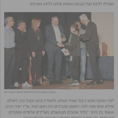
העפילו לליגת העל וקבוצה נוספת עלתה לליגה הארצית.
בטקס הענקת הפרסים לספורטאים המצטיינים
לפני הטקס הוגש כיבוד עשיר וטעים, ולאחריו נכנס הקהל הרב לאולם
ומילא אותו מפה לפה. ראשון המברכים היה ראש העיר, עו”ד יאיר רביבו,
שאמר בין היתר: “בלוד אוהבים מקצוענים, מעריכים אלופים ומוקירים
מצטיינים, זהו מעמד מרשים ומכובד, שבו אנו מכירים תודה