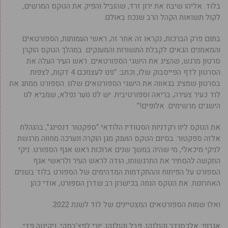
בלוד. אליהו שיבח את ירון זרד, שהוביל והפיק את הטקס המרשים,
לקול תשואות הקהל הרב שנכח באולם.
בתום פרק הברכות, נקראו זה אחר זה, ראשי העמותות, הספורטאים
והמאמנים הגאים לקבלת התשורות והמענקים. במהלך הטקס הוקרן
סרטון מרגש, שהציג את הישגי הספורטאים. ראש העיר העלה את
הסרטון לדף הפייסבוק שלו, וכתב: “פנו לעצמכם 4 דקות, לצפות
בסרטון שמציג בגאווה את הישגי הספורטאים שלנו. הספורט ממתג את
לוד כעיר צעירה, בריאה וספורטיבית. יש לנו נוער נפלא, שמביא לנו
הישגים מרשימים. אלופים!”
את הטקס ליוו רקדניות הסטודיו הלודאי “ספקטור דנסינג”, בהנהלת
אלזה ספקטור. בסיום הטקס הוענק מגן הוקרה ונערכה מחווה מרגשת
לניקי מיכאלי, מי שהיה במשך שנים ארוכות ראש אגף הספורט. ניקי
התקשה להסתיר את התרגשותו, הודה לראש העיר ולראשי אגף
הספורט על הפיתוח וההתקדמות המדהימים של הספורט בלוד בשנים
האחרונות. את הטקס הנחה בכישרון רב שדרן הספורט, אודי כהן.
ואלו שמות הספורטאים המצטיינים של לוד לשנת 2022.
אגרוף: אלכסנדר וקולנקו, פבל וקולנקו, יורי לפצ’בסקי, ניקיטה פדי,