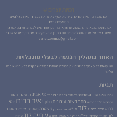
זכויות יוצרים ©
אנו מכבדים זכויות יוצרים ועושים מאמץ לאתר את בעלי הזכויות בצילומים
המגיעים לידינו.
אם נחשפתם באתר לתמונה, סרטון או כל תוכן אחר שיש לכם זכויות בו, אנא צרו
איתנו קשר על מנת שנוכל להסיר את התוכן ולהעניק לכם את הקרדיט הראוי ב:
avihai.zoomat@gmail.com
האתר בתהליך הנגשה לבעלי מוגבלויות
אנו עושים כל מאמץ להשלים את הנגשת האתר! במידה ונתקלת בבעיה אנא פנה
אלינו!
תגיות
גני אביב
גני איילון
דני גונן
אור ירוק
אהרון אטיאס
אחיסמך
בית ספר
בר מצווה
גיל חדד
יאיר רביבו
התחדשות עירונית
יוסי
חינוך
המהומות בלוד
הסכם גג
לוד
הרוש
משטרה
משטרת
משטרת ישראל
כדורגל
מד''א
ילדים
מחיר למשתכן
עיריית לוד
לוד
ספורט
נדל''ן
עמיחי
משרד החינוך
סטודנטים
סמים