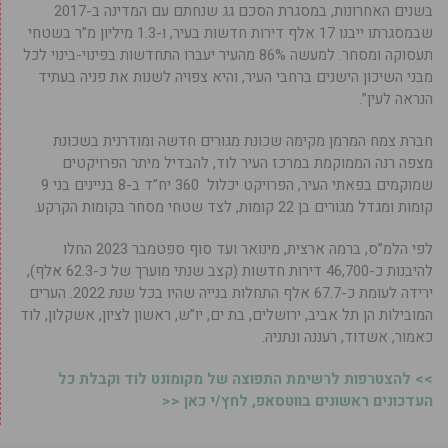
בשנים האחרונות, במסגרת הסכם גג שנחתם עם המדינה ב-2017
שבמסגרתו ייבנו 17 אלף דירות חדשות בעיר, ו-1.3 מיליון מ”ר בשטחי
תעסוקה ומסחר. למעשה 86% מהעיר יעברו התחדשות בפינוי-בינוי לכל
מבני השיכון הישנים ברחבי העיר, והיא צפויה לשנות את פניה בעתיד
הנראה לעין”.
חברת צמח המרמן מקימה שכונת מגורים חדשה ומודרנית בשכונת
מצפה רנה הממוקמת במרכז העיר לוד, להבדיל מיתר הפרויקטים
שמוקמים בפאתי העיר, הפרויקט יכלול 360 יח”ד ב-8 בניינים בני 9
קומות ומגדל מגורים בן 22 קומות, לצד שטחי מסחר בקומות הקרקע.
לפי הלמ”ס, ברמה ארצית, מינואר ועד סוף ספטמבר 2023 החלו
להיבנות כ-46,700 דירות חדשות (קצב שנתי מוערך של כ-62.3 אלף),
ירידה לעומת כ-67.7 אלף התחלות בנייה שהיו בכל שנת 2022. הערים
המובילות הן תל אביב, ירושלים, בת ים, יו”ש, ראשון לציון, אשקלון, לוד
כאמור, אשדוד, רעננה ונתניה.
>> להצטרפות לרשימת התפוצה של מקומונט לוד וקבלת כל
העדכונים ראשונים בווטסאפ, לחץ/י כאן <<