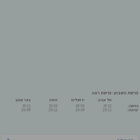
פרשת השבוע: פרשת ראה
תל אביב
ירושלים
חיפה
באר שבע
כניסה:
19:12
18:50
19:03
19:11
יציאה:
20:11
20:09
20:12
20:09