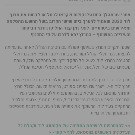
אחרי שבמהלך היום עלו קולות שקראו לבטל או לדחות את מרוץ
לוד 2022 שאמור להערך ביום שישי הקרוב בשל החשש מהסלמה
ומאירועים ביטחוניים, לפני זמן קצר החליטו גורמי הביטחון
והעירייה במשותף – המרוץ יצא לדרכו על פי התכנון!
השנה יתקיים המרוץ בשיתוף פעולה עם חטיבת הנח”ל, לאחר שהעמותה
להנצחת זכר חללי הנח”ל ומורשתו, בחרה לכבד ולציין את זכר חללי
החטיבה במרוץ לוד 2022. כל מפקד ירוץ עם המחלקה שלו, כשהם
נושאים שם של חלל, את דגל ישראל ואת סמלי חטיבת הנח”ל.
מרוץ לוד כבר הפך למסורת, והוא מושך אלפי רצים מכל רחבי הארץ.
מרוץ לוד ה-7, ייערך עם הפנינג ספורט, בריאות וכושר, הכולל מרוץ
תחרותי מותאם לכל הגילאים, בהשתתפות אלפים מתושבי העיר
והסביבה. האירוע הספורטיבי הכי גדול, המוני, ססגוני, צבעוני ומלהיב
המתקיים בעיר לוד, המשקף את אופייה של העיר, שמורכבת מפסיפס
רחב ומגוון של תרבויות.
>> להצטרפות לרשימת התפוצה של מקומונט לוד וקבלת כל
העדכונים ראשונים בווטסאפ, לחץ/י כאן <<