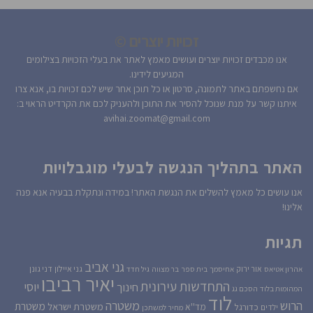
זכויות יוצרים ©
אנו מכבדים זכויות יוצרים ועושים מאמץ לאתר את בעלי הזכויות בצילומים
המגיעים לידינו.
אם נחשפתם באתר לתמונה, סרטון או כל תוכן אחר שיש לכם זכויות בו, אנא צרו
איתנו קשר על מנת שנוכל להסיר את התוכן ולהעניק לכם את הקרדיט הראוי ב:
avihai.zoomat@gmail.com
האתר בתהליך הנגשה לבעלי מוגבלויות
אנו עושים כל מאמץ להשלים את הנגשת האתר! במידה ונתקלת בבעיה אנא פנה
אלינו!
תגיות
גני אביב
גני איילון
דני גונן
אור ירוק
אהרון אטיאס
אחיסמך
בית ספר
בר מצווה
גיל חדד
יאיר רביבו
התחדשות עירונית
יוסי
חינוך
המהומות בלוד
הסכם גג
לוד
הרוש
משטרה
משטרת
משטרת ישראל
כדורגל
מד''א
ילדים
מחיר למשתכן