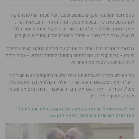
טקס רשמי ומכובד התקיים בשבוע שעבר, של מעמד החלפת הפיקוד
לתחנת משטרת לוד, בנוכחות מפקד מחוז מרכז – ניצב אמיר כהן ,
מפקד מרחב שפלה – תנ”צ קובי מור, וכן מפקדי תחנת משטרת לוד
לשעבר, נצ”מ דודי מירון – מפקד משטרת נתב”ג, ותנ”צ שמעון דהן.
בהתאם למסורת רבת שנים במשטרה, עם פתיחת הטקס העניק המפקד
היוצא – נצ”מ קובי יגן, את “מפתח התחנה” למפקד החדש – נצ”מ מידד
לביא שהתרגש לקבל את האחריות.
את האירוע כיבדו בהשתתפותם נציגי הרשות המקומית: ראש העיר לוד
– עו”ד יאיר רביבו, סגני ראש העיר – אלוירה קוליחמן ובני סיתאלכיל,
מנכ”ל העירייה – אהרון אטיאס, חברת המועצה – מירה מרציאנו ומנהל
אגף הביטחון – אלי דיין.
>> להצטרפות לרשימת התפוצה של מקומונט לוד וקבלת כל
העדכונים ראשונים בווטסאפ, לחץ/י כאן <<