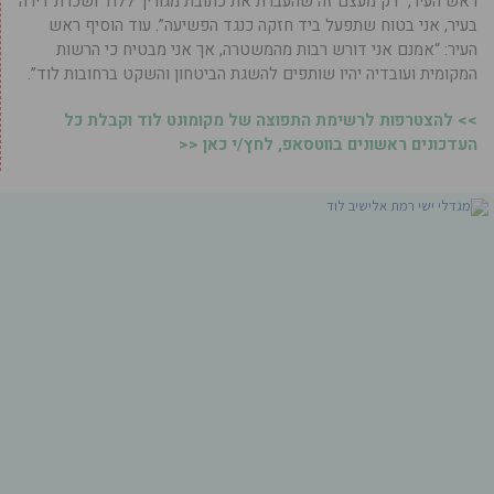
ראש העיר, “רק מעצם זה שהעברת את כתובת מגוריך ללוד ושכרת דירה
בעיר, אני בטוח שתפעל ביד חזקה כנגד הפשיעה”. עוד הוסיף ראש
העיר: “אמנם אני דורש רבות מהמשטרה, אך אני מבטיח כי הרשות
המקומית ועובדיה יהיו שותפים להשגת הביטחון והשקט ברחובות לוד”.
>> להצטרפות לרשימת התפוצה של מקומונט לוד וקבלת כל
העדכונים ראשונים בווטסאפ, לחץ/י כאן <<