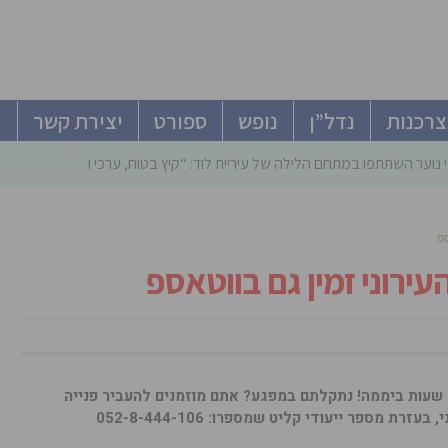
צרכנות
נדל”ן
נופש
ספורט
יצירת קשר
 נוער השתתפו במתחם הלילה של עיריית לוד: “קיץ בטוח, ערכי ומהנה”
ספ
ירוני זמין גם בווטאספ
בלחיצת כפתור וללא המתנה בטלפון, 24 שעות ביממה! נתקלתם במפגע? אתם מוזמנים להעביר פנייה
י, בעזרת מספר ייעודי קליט שמספרו:
052-8-444-106