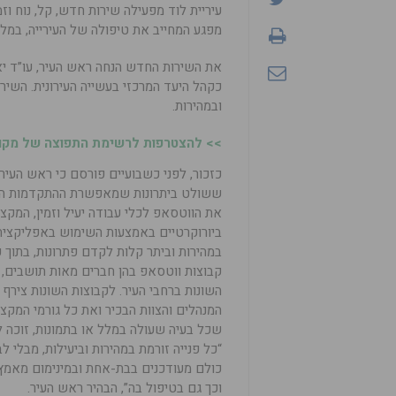
מפגע המחייב את טיפולה של העירייה, במלל 
את השירות החדש הנחה ראש העיר, עו”ד יאיר
כקהל היעד המרכזי בעשייה העירונית. השי
ובמהירות.
>> להצטרפות לרשימת התפוצה של מקומו
כזכור, לפני כשבועיים פורסם כי ראש העיר
ששולט ביתרונות שמאפשרת ההתקדמות הטכ
את הווטסאפ לכלי עבודה יעיל וזמין, המקצ
ביורוקרטיים באמצעות השימוש באפליקצי
במהירות וביתר קלות לקדם פתרונות, בתוך 
קבוצות ווטסאפ בהן חברים מאות תושבים, 
השונות ברחבי העיר. לקבוצות השונות צירף
המנהלים והצוות הבכיר ואת כל גורמי המקצוע
שכל בעיה שעולה במלל או בתמונות, זוכה לט
“כל פנייה זורמת במהירות וביעילות, מבלי לב
כולם מעודכנים בבת-אחת ובמינימום מאמץ 
וכך גם בטיפול בה”, הבהיר ראש העיר.