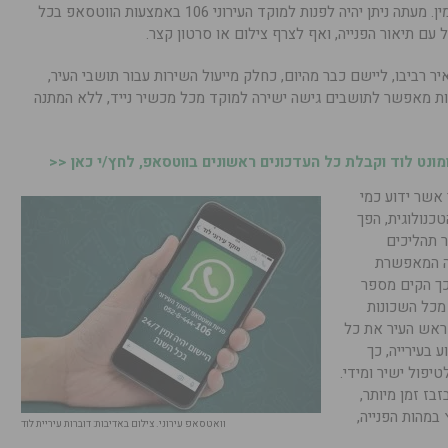
עיריית לוד מפעילה שירות חדש, קל, נוח וזמין. מעתה ניתן יהיה לפנות למוקד העירוני 106 באמצעות הווטסאפ בכל
עם תיאור הפנייה, ואף לצרף צילום או סרטון קצר.
 רביבו, ליישם כבר מהיום, כחלק מייעול השירות עבור תושבי העיר,
רות מאפשר לתושבים גישה ישירה למוקד מכל מכשיר נייד, ללא המתנה
נט לוד וקבלת כל העדכונים ראשונים בווטסאפ, לחץ/י כאן <<
 אשר ידוע כמי
נולוגית, הפך
ר תהליכים
ה המאפשרת
כך הקים מספר
מכל השכונות
 ראש העיר את כל
 בעירייה, כך
יפול ישיר ומידי.
זבז זמן מיותר,
במהות הפנייה,
וואטסאפ עירוני. צילום באדיבות: דוברות עיריית לוד