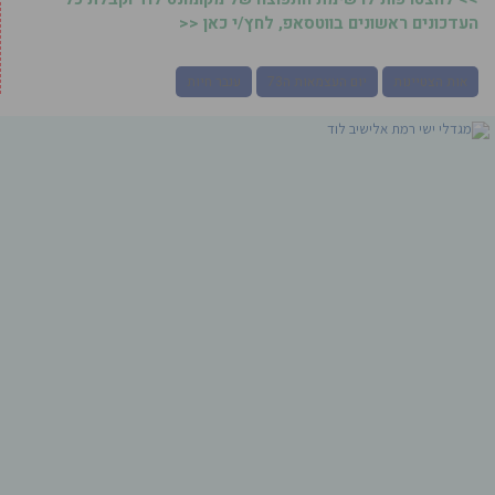
העדכונים ראשונים בווטסאפ, לחץ/י כאן <<
אות הצטיינות
יום העצמאות ה73
ענבר חיות