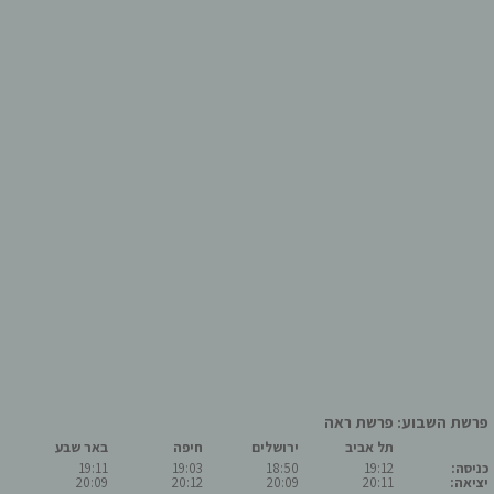
פרשת השבוע: פרשת ראה
תל אביב
ירושלים
חיפה
באר שבע
כניסה:
19:12
18:50
19:03
19:11
יציאה:
20:11
20:09
20:12
20:09