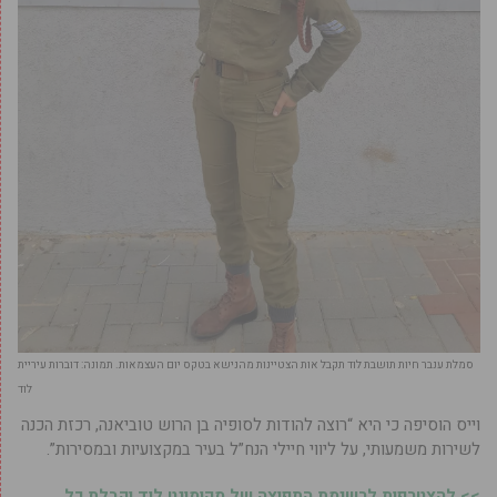
סמלת ענבר חיות תושבת לוד תקבל אות הצטיינות מהנישא בטקס יום העצמאות. תמונה: דוברות עיריית
לוד
וייס הוסיפה כי היא “רוצה להודות לסופיה בן הרוש טוביאנה, רכזת הכנה
לשירות משמעותי, על ליווי חיילי הנח”ל בעיר במקצועיות ובמסירות”.
>> להצטרפות לרשימת התפוצה של מקומונט לוד וקבלת כל