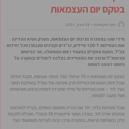
בטקס יום העצמאות
כתב מקומונט
29 מרץ, 2021
מידי שנה במסגרת חגיגות יום העצמאות, מעניק נשיא המדינה
אות הצטיינות ל-120 חיילים, נג”דים וקצינים שנבחרו מכל יחידות
צה”ל. הטקס מתקיים במעמד ראש הממשלה, שר הביטחון
והרמטכ”ל ומזכה את המצטיינים במלגת לימודים ובהוקרה על
היותם דוגמה למופת.
בטקס יום העצמאות ה-73 שיחול בעוד מספר שבועות, תקבל סמלת
ענבל חיות, המשרתת כחיילת פרק משימה של הנח”ל במחלקת הנוער
בעיר לוד – אות הצטיינות על מילוי תפקידה למופת וביצוע משימותיה
מעל ומעבר למצופה.
ענבל משרתת בלוד, יחד עם חבריה מתנועת הצופים, בקריה למנהיגות
ומדעים אורט לוד, במרכז הנוער איינשטיין 10 ובסח”י, מובילה ולוקחת
חלק במשימות הרשות, במסגרת מרכז הכנה לשירות משמעותי בעיר.