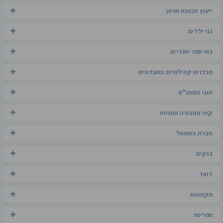
ייעוץ הכוונה וסיוע
גני ילדים
בתי ספר יסודיים
מרכזים קהילתיים ומועדונים
חוגי המתנ"ס
קווי תחבורה ומוניות
חברת החשמל
בנקים
דואר
מקוואות
ספריות