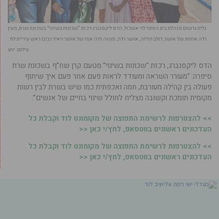
גלית גרשום מנהלת בית הספר לוי אשכול, הדס ליקסנברג-רכזת “שכונות בשינוי” בשכונת שרת, מעין
רדה אחותו של אושר, דולב חזיזה, אושר רדה, פנטה רדה אמו של אושר ויאיר רביבו ראש עיריית לוד.
צילום: יחצ
הדס ליקסנברג, רכזת “שכונות בשינוי” מטעם קרן שח”ף בשכונת שרת
סיפרה: “מעורר השראה ומעודד לראות פעם אחר פעם איך שיתוף
פעולה בין קהילה מעורבת, חמה ואכפתית כמו שיש בשרת לבין רשות
מקומית תומכת וקשובה מצליח לחולל שינוי בחיים של אנשים”.
>> להצטרפות לרשימת התפוצה של מקומונט לוד וקבלת כל
העדכונים ראשונים בווטסאפ, לחץ/י כאן <<
>> להצטרפות לרשימת התפוצה של מקומונט לוד וקבלת כל
העדכונים ראשונים בווטסאפ, לחץ/י כאן <<