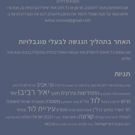
המגיעים לידינו.
אם נחשפתם באתר לתמונה, סרטון או כל תוכן אחר שיש לכם זכויות בו, אנא צרו
איתנו קשר על מנת שנוכל להסיר את התוכן ולהעניק לכם את הקרדיט הראוי ב:
avihai.zoomat@gmail.com
האתר בתהליך הנגשה לבעלי מוגבלויות
אנו עושים כל מאמץ להשלים את הנגשת האתר! במידה ונתקלת בבעיה אנא פנה
אלינו!
תגיות
גני אביב
גני איילון
דני גונן
אור ירוק
אהרון אטיאס
אחיסמך
בית ספר
בר מצווה
גיל חדד
יאיר רביבו
התחדשות עירונית
יוסי
חינוך
המהומות בלוד
הסכם גג
לוד
הרוש
משטרה
משטרת
משטרת ישראל
כדורגל
מד''א
ילדים
מחיר למשתכן
עיריית לוד
לוד
ספורט
נדל''ן
עמיחי
משרד החינוך
סטודנטים
סמים
קורונה
רכבת ישראל
לנגפלד
ראש העיר
רמלה
קהילה
פינוי בינוי
רוטרי
רמת אלישיב
רפי יקותיאל
תרבות
רמת אשכול
תחרות
רצח
תיירות
תלמידים