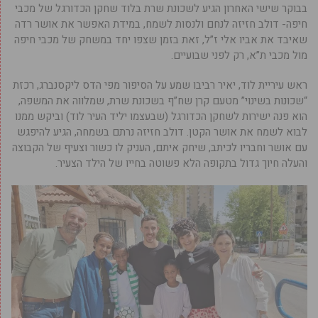
בבוקר שישי האחרון הגיע לשכונת שרת בלוד שחקן הכדורגל של מכבי
חיפה- דולב חזיזה לנחם ולנסות לשמח, במידת האפשר את אושר רדה
שאיבד את אביו אלי ז”ל, זאת בזמן שצפו יחד במשחק של מכבי חיפה
מול מכבי ת”א, רק לפני שבועיים.
ראש עיריית לוד, יאיר רביבו שמע על הסיפור מפי הדס ליקסנברג, רכזת
“שכונות בשינוי” מטעם קרן שח”ף בשכונת שרת, שמלווה את המשפה,
הוא פנה ישירות לשחקן הכדורגל (שבעצמו יליד העיר לוד) וביקש ממנו
לבוא לשמח את אושר הקטן. דולב חזיזה נרתם בשמחה, הגיע להיפגש
עם אושר וחבריו לכיתב, שיחק איתם, העניק לו כשור וצעיף של הקבוצה
והעלה חיוך גדול בתקופה הלא פשוטה בחייו של הילד הצעיר.