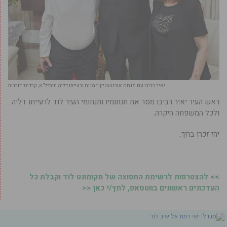
יאיר רביבו עם מנחם אורנשטיין המנוח ורעייתו דליה תיבדל”א, קרדיט: דוברות
ראש העיר יאיר רביבו מסר את תנחומיו ותנחומי העיר לוד לרעייתו דליה
ולכל המשפחה היקרה.
יהי זכרו ברוך.
>> להצטרפות לרשימת התפוצה של מקומונט לוד וקבלת כל
העדכונים ראשונים בווטסאפ, לחץ/י כאן <<