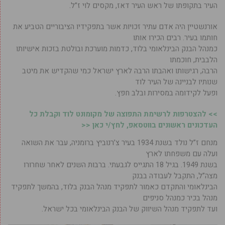
העיר בתקופתו של ראש העיר דאז, מקסים לוי ז”ל.
אורנשטיין היה אדם עתיר זכויות אשר בתפקידיו הציבוריים הטביע את
חותמו בעיר. רבים הכירו אותו
כמנהל הבנק הבינלאומי בלוד, כדמות מוערכת ובולטת בזכות אישיותו
הלבבית, חוכמתו
הרבה, רגישותו ואהבתו הרבה לארץ ישראל כמי שהקדיש את מיטב
שנותיו לבניינה של העיר לוד
ופעל לקידומה במסירות ובלב חפץ.
>> להצטרפות לרשימת התפוצה של מקומונט לוד וקבלת כל
העדכונים ראשונים בווטסאפ, לחץ/י כאן <<
מנחם ז”ל נולד בשנת 1934 בעיר צ’רנוביץ ברומניה, עבר את השואה
ועלה עם משפחתו לארץ
בשנת 1949. בגיל 18 התגייס לגבעתי. ברבות השנים לאחר שחרורו
מצה”ל, התקבל לעבודה בבנק
הבינלאומי והתקדם כאמור לתפקיד מנהל הבנק בלוד, בהמשך לתפקיד
מנהל בכיר כמנהל סניפים
ועד לתפקיד מנהל השיווק של הבנק הבינלאומי בכל ישראל.