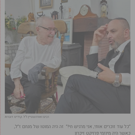
רביבו ואורנשטיין ז”ל. קרדיט: דוברות
“כל עוד זוכרים אותי, אני מרגיש חי!” זה היה המוטו של מנחם ז”ל,
כאשר היה מיוזמי פרויקט זיכרון