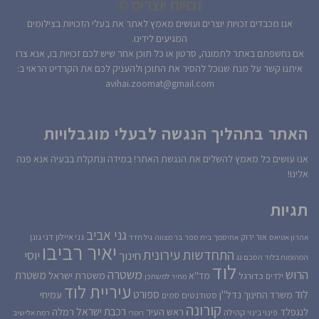
זכויות יוצרים ©
אנו מכבדים זכויות יוצרים ועושים מאמץ לאתר את בעלי הזכויות בצילומים
המגיעים לידינו.
אם נחשפתם באתר לתמונה, סרטון או כל תוכן אחר שיש לכם זכויות בו, אנא צרו
איתנו קשר על מנת שנוכל להסיר את התוכן ולהעניק לכם את הקרדיט הראוי ב:
avihai.zoomat@gmail.com
האתר בתהליך הנגשה לבעלי מוגבלויות
אנו עושים כל מאמץ להשלים את הנגשת האתר! במידה ונתקלת בבעיה אנא פנה
אלינו!
תגיות
גני אביב
גני איילון
דני גונן
אור ירוק
אהרון אטיאס
אחיסמך
בית ספר
בר מצווה
גיל חדד
יאיר רביבו
התחדשות עירונית
יוסי
חינוך
המהומות בלוד
הסכם גג
לוד
הרוש
משטרה
משטרת
משטרת ישראל
כדורגל
מד''א
ילדים
מחיר למשתכן
עיריית לוד
לוד
ספורט
נדל''ן
עמיחי
משרד החינוך
סטודנטים
סמים
קורונה
רכבת ישראל
לנגפלד
ראש העיר
רמלה
קהילה
פינוי בינוי
רוטרי
רמת אלישיב