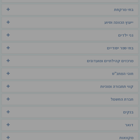
בתי מרקחת
ייעוץ הכוונה וסיוע
גני ילדים
בתי ספר יסודיים
מרכזים קהילתיים ומועדונים
חוגי המתנ"ס
קווי תחבורה ומוניות
חברת החשמל
בנקים
דואר
מקוואות