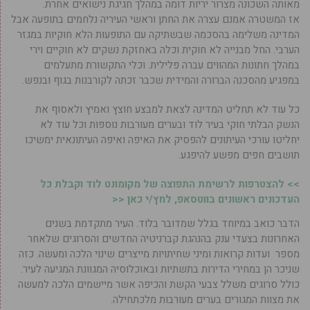
מאותה השכונה מצרור יריות דומה במהלך חגיגת נישואים אחרת.
אז המשטרה אמנם עצרה את החתן וראשי העיריה נלחמים בתופעה אבל
המדינה משלימה בהסכמה שבשתיקה עם התופעות הלא חוקיות במגזר
הערבי. החל מבנייה לא חוקית וכלה באחזקת נשקים לא חוקיים וירי
במהלך חתונות המהווים עברה פלילית. וכלי התקשורת מתעלמים
במפגיע מהסכנה הברורה והמידית שכבר זכתה לקורבנות בגוף ובנפש.
כל עוד לא תחליט המדינה לצאת למבצע חוצץ ואמיץ ולאסוף את
הנשק הבלתי חוקי בעיר לוד ובערים מעורבות נוספות וכל עוד לא
יחליטו עורכי העיתונים להפסיק את האיפה ואיפה העיתונאית ימשיכו
תושבים חפים מפשע להיפגע.
>> להצטרפות לרשימת התפוצה של מקומונט לוד וקבלת כל
העדכונים ראשונים בווטסאפ, לחץ/י כאן <<
הדבר כואב במיוחד בגלל שמדובר בלוד. העיר מתקדמת בשנים
האחרונות בצעדי ענק בהנהגת קברניטיה החדשים והסרוגים שלאחר
מספר ועדות קרואות ומיני שחיתויות מייצרים שינוי הלכה ומעשה. כזה
שניכר הן במחירי הדירות בתשתיות ובאוכלוסיה המגוונת המגיעה לעיר.
כולל סרוגים משלל צבעי הקשת והכיפה אשר מיישמים הלכה למעשה
את מצוות המגורים בערים מעורבות מלכתחילה.