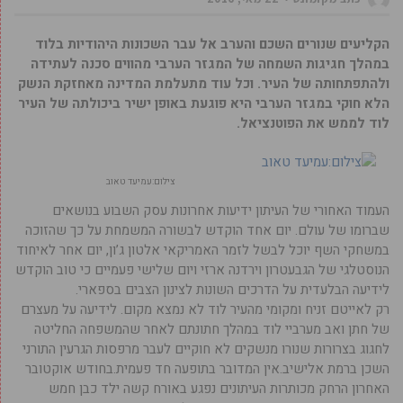
הקליעים שנורים השכם והערב אל עבר השכונות היהודיות בלוד
במהלך חגיגות השמחה של המגזר הערבי מהווים סכנה לעתידה
ולהתפתחותה של העיר. וכל עוד מתעלמת המדינה מאחזקת הנשק
הלא חוקי במגזר הערבי היא פוגעת באופן ישיר ביכולתה של העיר
לוד לממש את הפוטנציאל.
צילום:עמיעד טאוב
העמוד האחורי של העיתון ידיעות אחרונות עסק השבוע בנושאים
שברומו של עולם. יום אחד הוקדש לבשורה המשמחת על כך שהזוכה
במשחקי השף יוכל לבשל לזמר האמריקאי אלטון ג’ון, יום אחר לאיחוד
הנוסטלגי של הגבעטרון וירדנה ארזי ויום שלישי פעמיים כי טוב הוקדש
לידיעה הבלעדית על הדרכים השונות לצינון הצבים בספארי.
רק לאייטם זניח ומקומי מהעיר לוד לא נמצא מקום. לידיעה על מעצרם
של חתן ואב מערביי לוד במהלך חתונתם לאחר שהמשפחה החליטה
לחגוג בצרורות שנורו מנשקים לא חוקיים לעבר מרפסות הגרעין התורני
השכן ברמת אלישיב.אין המדובר בתופעה חד פעמית.בחודש אוקטובר
האחרון הרחק מכותרות העיתונים נפגע באורח קשה ילד כבן חמש