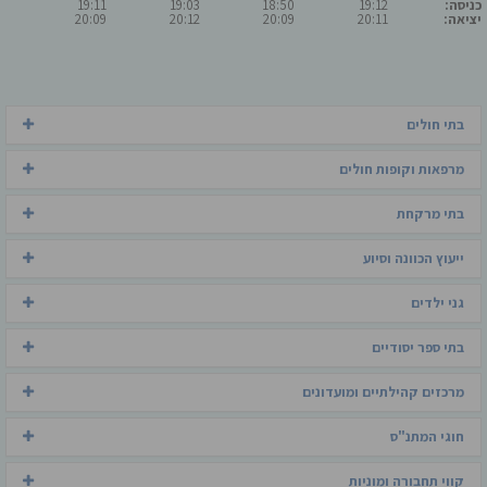
כניסה:
19:12
18:50
19:03
19:11
יציאה:
20:11
20:09
20:12
20:09
בתי חולים
מרפאות וקופות חולים
בתי מרקחת
ייעוץ הכוונה וסיוע
גני ילדים
בתי ספר יסודיים
מרכזים קהילתיים ומועדונים
חוגי המתנ"ס
קווי תחבורה ומוניות