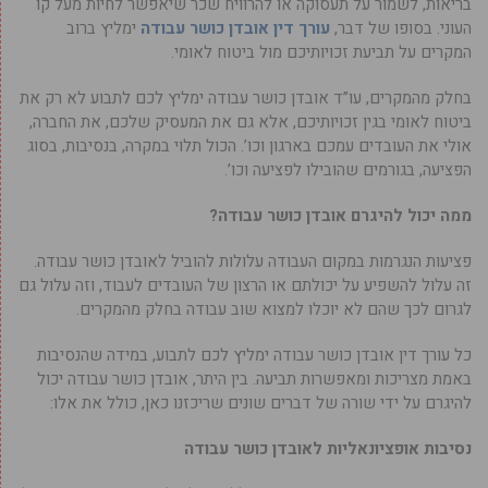
בריאות, לשמור על תעסוקה או להרוויח שכר שיאפשר לחיות מעל קו
העוני. בסופו של דבר,
עורך דין אובדן כושר עבודה
ימליץ ברוב
המקרים על תביעת זכויותיכם מול ביטוח לאומי.
בחלק מהמקרים, עו”ד אובדן כושר עבודה ימליץ לכם לתבוע לא רק את
ביטוח לאומי בגין זכויותיכם, אלא גם את המעסיק שלכם, את החברה,
אולי את העובדים עמכם בארגון וכו’. הכול תלוי במקרה, בנסיבות, בסוג
הפציעה, בגורמים שהובילו לפציעה וכו’.
ממה יכול להיגרם אובדן כושר עבודה?
פציעות הנגרמות במקום העבודה עלולות להוביל לאובדן כושר עבודה.
זה עלול להשפיע על יכולתם או הרצון של העובדים לעבוד, וזה עלול גם
לגרום לכך שהם לא יוכלו למצוא שוב עבודה בחלק מהמקרים.
כל עורך דין אובדן כושר עבודה ימליץ לכם לתבוע, במידה שהנסיבות
באמת מצריכות ומאפשרות תביעה. בין היתר, אובדן כושר עבודה יכול
להיגרם על ידי שורה של דברים שונים שריכזנו כאן, כולל את אלו:
נסיבות אופציונאליות לאובדן כושר עבודה