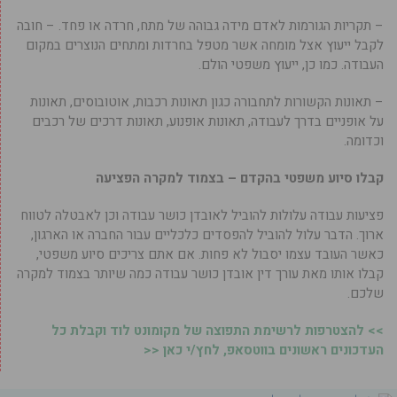
– תקריות הגורמות לאדם מידה גבוהה של מתח, חרדה או פחד. – חובה
לקבל ייעוץ אצל מומחה אשר מטפל בחרדות ומתחים הנוצרים במקום
העבודה. כמו כן, ייעוץ משפטי הולם.
– תאונות הקשורות לתחבורה כגון תאונות רכבות, אוטובוסים, תאונות
על אופניים בדרך לעבודה, תאונות אופנוע, תאונות דרכים של רכבים
וכדומה.
קבלו סיוע משפטי בהקדם – בצמוד למקרה הפציעה
פציעות עבודה עלולות להוביל לאובדן כושר עבודה וכן לאבטלה לטווח
ארוך. הדבר עלול להוביל להפסדים כלכליים עבור החברה או הארגון,
כאשר העובד עצמו יסבול לא פחות. אם אתם צריכים סיוע משפטי,
קבלו אותו מאת עורך דין אובדן כושר עבודה כמה שיותר בצמוד למקרה
שלכם.
>> להצטרפות לרשימת התפוצה של מקומונט לוד וקבלת כל
העדכונים ראשונים בווטסאפ, לחץ/י כאן <<