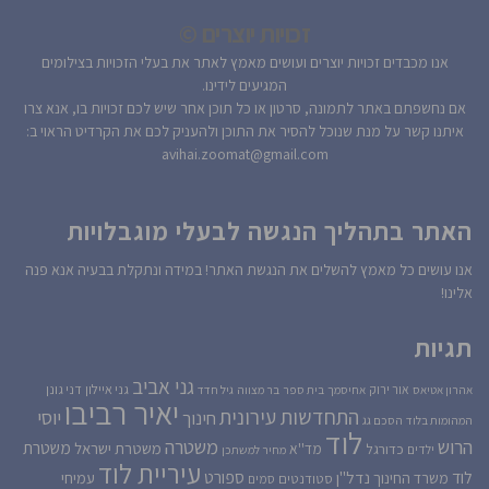
זכויות יוצרים ©
אנו מכבדים זכויות יוצרים ועושים מאמץ לאתר את בעלי הזכויות בצילומים
המגיעים לידינו.
אם נחשפתם באתר לתמונה, סרטון או כל תוכן אחר שיש לכם זכויות בו, אנא צרו
איתנו קשר על מנת שנוכל להסיר את התוכן ולהעניק לכם את הקרדיט הראוי ב:
avihai.zoomat@gmail.com
האתר בתהליך הנגשה לבעלי מוגבלויות
אנו עושים כל מאמץ להשלים את הנגשת האתר! במידה ונתקלת בבעיה אנא פנה
אלינו!
תגיות
גני אביב
גני איילון
דני גונן
אור ירוק
אהרון אטיאס
אחיסמך
בית ספר
בר מצווה
גיל חדד
יאיר רביבו
התחדשות עירונית
יוסי
חינוך
המהומות בלוד
הסכם גג
לוד
הרוש
משטרה
משטרת
משטרת ישראל
כדורגל
מד''א
ילדים
מחיר למשתכן
עיריית לוד
לוד
ספורט
נדל''ן
עמיחי
משרד החינוך
סטודנטים
סמים