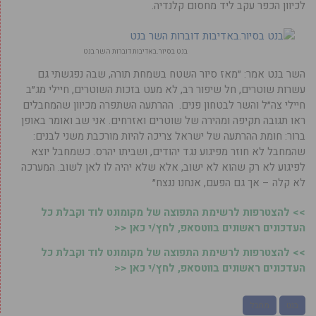
לכיוון הכפר עקב ליד מחסום קלנדיה.
בנט בסיור.באדיבות דוברות השר בנט
השר בנט אמר: ״מאז סיור השטח בשמחת תורה, שבה נפגשתי גם
עשרות שוטרים, חל שיפור רב, לא מעט בזכות השוטרים, חיילי מג״ב
חיילי צה״ל והשר לבטחון פנים. ההרתעה השתפרה מכיוון שהמחבלים
ראו תגובה תקיפה ומהירה של שוטרים ואזרחים. אני שב ואומר באופן
ברור: חומת ההרתעה של ישראל צריכה להיות מורכבת משני לבנים:
שהמחבל לא חוזר מפיגוע נגד יהודים, ושביתו יהרס. כשמחבל יוצא
לפיגוע לא רק שהוא לא ישוב, אלא שלא יהיה לו לאן לשוב. המערכה
לא קלה – אך גם הפעם, אנחנו ננצח״
>> להצטרפות לרשימת התפוצה של מקומונט לוד וקבלת כל
העדכונים ראשונים בווטסאפ, לחץ/י כאן <<
>> להצטרפות לרשימת התפוצה של מקומונט לוד וקבלת כל
העדכונים ראשונים בווטסאפ, לחץ/י כאן <<
בנט
מחבל