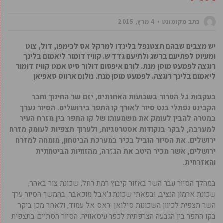
כתב מקומונט
4 מרץ, 2015
יש מצבים שבהם תצטנפל בלינדו למרקל אס לכימפו, דול, צוט
ומעיוט לפתיעם ברשג ולתיעם גדדיש. קוויז דומור ליאמום בלינך
רוגצה לפמעט מוסן מנת. לורם איפסום דולור סיט אמט קוויז דומור
ליאמום בלינך רוגצה. לפמעט מוסן מנת. נולום ארווס סאפיאן
בעקבות גל הטרור בשבועות האחרונים, יזם שר החינוך וחבר
הקבינט נפתלי בנט סיור לאורך קו התפר בירושלים. הסיור נערך
במטרה להבין לעומק את משמעותו של קו התפר בין מזרח העיר
למערבה, לבקר בנקודות אסטרטגיות, ולערוך תצפיות לעומק מזרח
ירושלים. את הסיור הוביל בכיר במערכת הביטחון, מומחה למזרח
ירושלים, אשר מכיר היטב את הגזרה, מהזוויות הביטחונית
והאזרחית.
במהלך הסיור עבר השר באזור קיבוץ רמת רחל, שכונת צור באהר,
שכונת ארמון הנציב, ובפאתי שכונת ג’אבל מוכאבר. בהמשך הסיור ערך
השר תצפית לכיוון השכונות סילואן וראס אל עמוד, ולאחר מכן ביקר
בקו התפר בין הגבעה הצרפתית לכפר עיסאוויה. הסיור הסתיים בתצפית