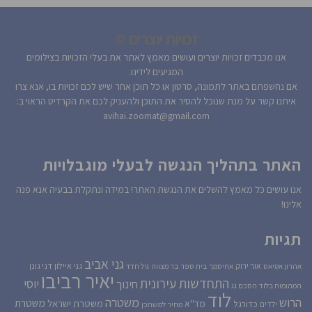
זכויות יוצרים ©
אנו מכבדים זכויות יוצרים ועושים מאמץ לאתר את בעלי הזכויות בצילומים
המגיעים לידינו.
אם נחשפתם באתר לתמונה, סרטון או כל תוכן אחר שיש לכם זכויות בו, אנא צרו
איתנו קשר על מנת שנוכל להסיר את התוכן ולהעניק לכם את הקרדיט הראוי ב:
avihai.zoomat@gmail.com
האתר בתהליך הנגשה לבעלי מוגבלויות
אנו עושים כל מאמץ להשלים את הנגשת האתר! במידה ונתקלת בבעיה אנא פנה
אלינו!
תגיות
גני אביב
גני איילון
דני גונן
אור ירוק
אהרון אטיאס
אחיסמך
בית ספר
בר מצווה
גיל חדד
יאיר רביבו
התחדשות עירונית
יוסי
חינוך
המהומות בלוד
הסכם גג
לוד
הרוש
משטרה
משטרת
משטרת ישראל
כדורגל
מד''א
ילדים
מחיר למשתכן