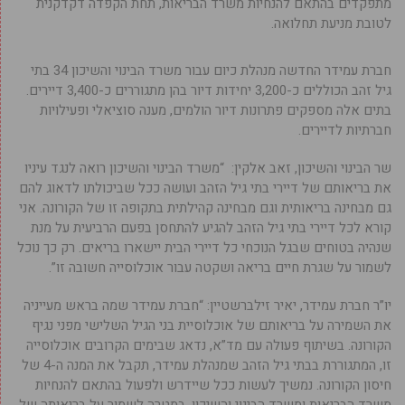
מתפקדים בהתאם להנחיות משרד הבריאות, תחת הקפדה דקדקנית
לטובת מניעת תחלואה.
חברת עמידר החדשה מנהלת כיום עבור משרד הבינוי והשיכון 34 בתי
גיל זהב הכוללים כ-3,200 יחידות דיור בהן מתגוררים כ-3,400 דיירים.
בתים אלה מספקים פתרונות דיור הולמים, מענה סוציאלי ופעילויות
חברתיות לדיירים.
שר הבינוי והשיכון, זאב אלקין: “משרד הבינוי והשיכון רואה לנגד עיניו
את בריאותם של דיירי בתי גיל הזהב ועושה ככל שביכולתו לדאוג להם
גם מבחינה בריאותית וגם מבחינה קהילתית בתקופה זו של הקורונה. אני
קורא לכל דיירי בתי גיל הזהב להגיע להתחסן בפעם הרביעית על מנת
שנהיה בטוחים שבגל הנוכחי כל דיירי הבית יישארו בריאים. רק כך נוכל
לשמור על שגרת חיים בריאה ושקטה עבור אוכלוסייה חשובה זו”.
יו”ר חברת עמידר, יאיר זילברשטיין: “חברת עמידר שמה בראש מעייניה
את השמירה על בריאותם של אוכלוסיית בני הגיל השלישי מפני נגיף
הקורונה. בשיתוף פעולה עם מד”א, נדאג שבימים הקרובים אוכלוסייה
זו, המתגוררת בבתי גיל הזהב שמנהלת עמידר, תקבל את המנה ה-4 של
חיסון הקורונה. נמשיך לעשות ככל שיידרש ולפעול בהתאם להנחיות