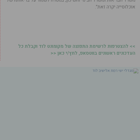
משרד הבריאות ומשרד הבינוי והשיכון, במטרה לשמור על בריאותה של
אוכלוסייה יקרה זאת”.
>> להצטרפות לרשימת התפוצה של מקומונט לוד וקבלת כל
העדכונים ראשונים בווטסאפ, לחץ/י כאן <<