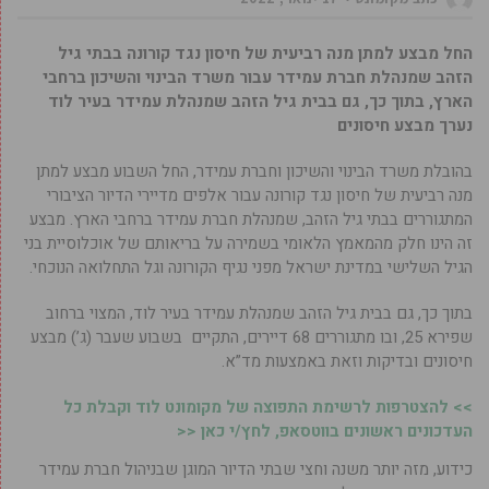
החל מבצע למתן מנה רביעית של חיסון נגד קורונה בבתי גיל
הזהב שמנהלת חברת עמידר עבור משרד הבינוי והשיכון ברחבי
הארץ, בתוך כך, גם בבית גיל הזהב שמנהלת עמידר בעיר לוד
נערך מבצע חיסונים
בהובלת משרד הבינוי והשיכון וחברת עמידר, החל השבוע מבצע למתן
מנה רביעית של חיסון נגד קורונה עבור אלפים מדיירי הדיור הציבורי
המתגוררים בבתי גיל הזהב, שמנהלת חברת עמידר ברחבי הארץ. מבצע
זה הינו חלק מהמאמץ הלאומי בשמירה על בריאותם של אוכלוסיית בני
הגיל השלישי במדינת ישראל מפני נגיף הקורונה וגל התחלואה הנוכחי.
בתוך כך, גם בבית גיל הזהב שמנהלת עמידר בעיר לוד, המצוי ברחוב
שפירא 25, ובו מתגוררים 68 דיירים, התקיים בשבוע שעבר (ג’) מבצע
חיסונים ובדיקות וזאת באמצעות מד”א.
>> להצטרפות לרשימת התפוצה של מקומונט לוד וקבלת כל
העדכונים ראשונים בווטסאפ, לחץ/י כאן <<
כידוע, מזה יותר משנה וחצי שבתי הדיור המוגן שבניהול חברת עמידר