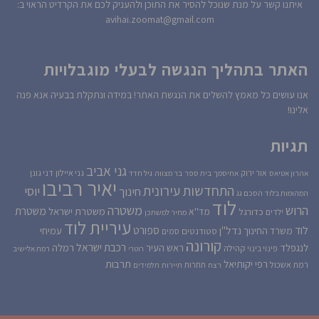
איתנו קשר על מנת שנוכל להסיר את התוכן ולהעניק לכם את הקרדיט הראוי ב:
avihai.zoomat@gmail.com
האתר בתהליך הנגשה לבעלי מוגבלויות
אנו עושים כל מאמץ להשלים את הנגשת האתר! במידה ונתקלת בבעיה אנא פנה
אלינו!
תגיות
גני אביב
גני איילון
דני גונן
אור ירוק
אהרון אטיאס
אחיסמך
בית ספר
בר מצווה
גיל חדד
יאיר רביבו
התחדשות עירונית
יוסי
חינוך
המהומות בלוד
הסכם גג
לוד
הרוש
משטרה
משטרת
משטרת ישראל
כדורגל
מד''א
ילדים
מחיר למשתכן
עיריית לוד
לוד
ספורט
נדל''ן
עמיחי
משרד החינוך
סטודנטים
סמים
קורונה
רכבת ישראל
לנגפלד
ראש העיר
רמלה
קהילה
פינוי בינוי
רוטרי
רמת אלישיב
רפי יקותיאל
תרבות
רמת אשכול
תחרות
רצח
תיירות
תלמידים