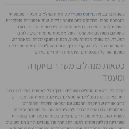
כשמדובר בבחירת
ריהוט משרדי
, כיסאות ממלאים תפקיד משמעותי
בהבטחת נוחות, פרודוקטיביות ורווחה כללית. שתי אפשרויות פופולריות
שעולות לרוב בראש הן כסאות מנהלים וכיסאות משרדיים. בעוד
ששניהם משרתים את המטרה של אספקת מקומות ישיבה לעובדי
המשרד, הם שונים מבחינת עיצוב, תכונות ופונקציונליות. במאמר זה,
נחקור את ההבדלים העיקריים בין כסאות מנהלים לכיסאות משרדיים,
ונשפוך אור על המאפיינים והיתרונות הייחודיים שלהם.
כסאות מנהלים משדרים יוקרה
ומעמד
קודם כל, כיסאות מנהלים משויכים בדרך כלל לאנשים בעלי דרג גבוה
יותר בארגון, כגון מנכ”לים או מנהלים בכירים. כיסאות אלו משדרים
לרוב אווירה של יוקרה ותחכום, עם המראה היוקרתי והחומרים
האיכותיים. הם נועדו להצהיר ולהעביר תחושה של חשיבות וסמכות.
לעומת זאת, כסאות משרדיים נמצאים בשימוש נפוץ יותר במסגרות
משרדיות כלליות ופונים למגוון רחב יותר של עובדים. לרוב הם פשוטים
יותר בעיצובם, מתמקדים יותר בפונקציונליות ובתמיכה ארגונומית ולא