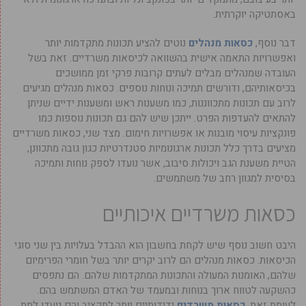
באסתטיקה יוקרתית.
דבר נוסף,
כסאות מנהלים
נוטים להציע תכונות מתקדמות יותר
ואפשרויות התאמה אישית בהשוואה לכיסאות משרדיים. זאת בשל
העובדה שמנהלים מבלים לעתים קרובות פרקי זמן ממושכים
בכיסאותיהם, ודורשים תמיכה ונוחות נוספים. כסאות מנהלים מגיעים
לרוב עם תכונות מתכווננות, כמו משענות ראש ומשענות ידיים שניתן
להתאים להעדפות הפרט. ייתכן שיש להם גם תכונות נוספות כמו
פונקציות עיסוי מובנות או אפשרויות חימום. מצד שני, כסאות משרדיים
מציעים בדרך כלל תכונות ארגונומיות סטנדרטיות כגון גובה מתכוונן,
הטיית משענת הגב ויכולות סיבוב, אשר נועדו לספק נוחות ותמיכה
בסיסית למגוון רחב של משתמשים.
כסאות משרדיים איכותיים
היבט חשוב נוסף שיש לקחת בחשבון הוא ההבדל בעלויות בין שני סוגי
הכיסאות. כסאות מנהלים הם לרוב יקרים יותר בשל חומרי הפרימיום
שלהם, האומנות המעולה והתכונות המתקדמות שלהם. הם נתפסים
כהשקעה לטווח ארוך בנוחות ובמעמד של האדם המשתמש בהם.
לעומת זאת,
כסאות משרדים
ידידותיים יותר לתקציב והם נועדו לתת