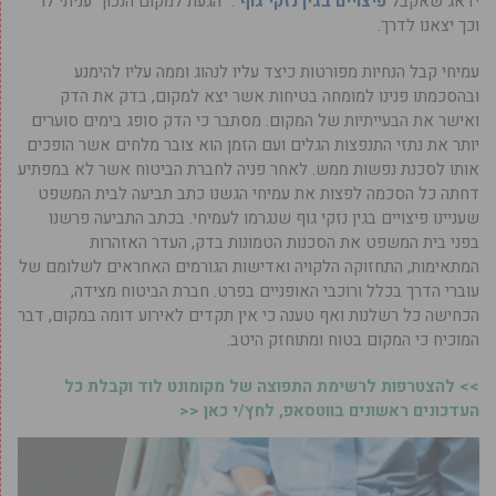
ידאג שאקבל
פיצויים בגין נזקי גוף
“. “הגעת למקום הנכון” עניתי לו
וכך יצאנו לדרך.
עמיחי קבל הנחיות מפורטות כיצד עליו לנהוג וממה עליו להימנע
ובהסכמתו פנינו למומחה בטיחות אשר יצא למקום, בדק את הדק
ואישר את הבעייתיות של המקום. מסתבר כי הדק סופג בימים סוערים
יותר את נתזי התנפצות הגלים ועם הזמן הוא צובר מלחים אשר הופכים
אותו לסכנת נפשות ממש. לאחר פניה לחברת הביטוח אשר לא במפתיע
דחתה כל הסכמה לפצות את עמיחי הגשנו כתב תביעה לבית המשפט
שעניינו פיצויים בגין נזקי גוף שנגרמו לעמיחי. בכתב התביעה פרשנו
בפני בית המשפט את הסכנות הטמונות בדק, העדר האזהרות
המתאימות, התחזוקה הלקויה ואדישות הגורמים האחראים לשלומם של
עוברי הדרך בכלל ורוכבי האופניים בפרט. חברת הביטוח מצידה,
הכחישה כל רשלנות ואף טענה כי אין תקדים לאירוע דומה במקום, דבר
המוכיח כי המקום בטוח ומתוחזק היטב.
>> להצטרפות לרשימת התפוצה של מקומונט לוד וקבלת כל
העדכונים ראשונים בווטסאפ, לחץ/י כאן <<