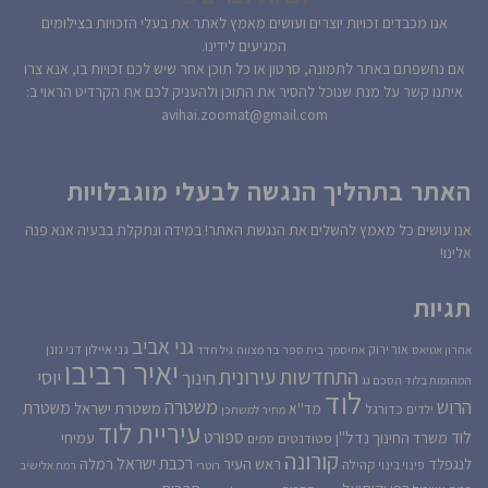
אנו מכבדים זכויות יוצרים ועושים מאמץ לאתר את בעלי הזכויות בצילומים
המגיעים לידינו.
אם נחשפתם באתר לתמונה, סרטון או כל תוכן אחר שיש לכם זכויות בו, אנא צרו
איתנו קשר על מנת שנוכל להסיר את התוכן ולהעניק לכם את הקרדיט הראוי ב:
avihai.zoomat@gmail.com
האתר בתהליך הנגשה לבעלי מוגבלויות
אנו עושים כל מאמץ להשלים את הנגשת האתר! במידה ונתקלת בבעיה אנא פנה
אלינו!
תגיות
גני אביב
גני איילון
דני גונן
אור ירוק
אהרון אטיאס
אחיסמך
בית ספר
בר מצווה
גיל חדד
יאיר רביבו
התחדשות עירונית
יוסי
חינוך
המהומות בלוד
הסכם גג
לוד
הרוש
משטרה
משטרת
משטרת ישראל
כדורגל
מד''א
ילדים
מחיר למשתכן
עיריית לוד
לוד
ספורט
נדל''ן
עמיחי
משרד החינוך
סטודנטים
סמים
קורונה
רכבת ישראל
לנגפלד
ראש העיר
רמלה
קהילה
פינוי בינוי
רוטרי
רמת אלישיב