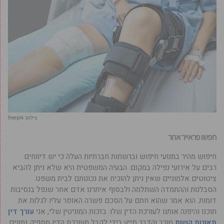
צילום: freepik
חפשו פראייר אחר
חיפוש מהיר במנועי חיפוש וברשתות חברתיות העלה כי יש דיווחים
רבים על אירועי נפילה במקום. הבעיה המשפטית היא שלא ניתן להביא
ציטוטים אלמוניים שאין ניתן להוכיח את נכונותם לבית משפט.
הסבלנות וההתמדה השתלמה ולבסוף איתרנו אדם אחר שנפל בנסיבות
דומות. הוא אמר שהוא חתם על הסכם פשרה האוסר עליו לגלות את
תוכנו והיפנה אותנו לעורכת הדין שלו. בזכות המוניטין שלי, אני
עורך דין
תאונות קשות
מוכר והדבר סייע בידי לקבל מעורכת הדין מספיק נתונים