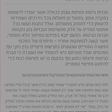
חברות ביטוח מציגות עצמן ככאלה אשר יעמדו לרשותנו
במקרה אסון. בפועל הן פועלות בכל הדרכים העומדות
לרשותן כדי לחמוק מתשלום. שלל כתבות נעשו בכל
אמצעי המדיה על חלק מהשיטות הנבזיות בהן נוקטות
חברות הביטוח. הפעם יובא בפניכם הסיפור הלא מסופר,
אשר קשה להתחקות אחריו – סיפורם של הסכמי
הפשרה הסודיים שנעשים בתביעות פיצויים בגין נזקי גוף.
הסכמים שכל מטרתם היא להסתיר את העובדה כי חברת
הביטוח פיצתה נפגע גוף במקום בו יש פציעות רבות כדי
להימנע מפיצוי האחרים.
סיפורו של עמיחי שהתעקש על זכותו לקבל פיצויים בגין נזקי גוף
לפני כמה שנים הגיע למשרדי עמיחי (שם בדוי) אשר קיבל עליי המלצה
חמה בעת חיפושיו אחר עורך דין תאונות קשות. עמיחי סיפר לי שכאשר
רכב על אופניו בנמל תל אביב, הוא החליק ונפגע באורח קשה. הוא
הסביר כי הוא רוכב מנוסה ובעת שניסה לבלום את אופניו הגלגל החליק
על הדק בנמל. “אני לא מתכוון לוותר. זו סכנת נפשות ומגיע לי שמישהו