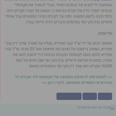
שאפשרו לי להגיע אל ההסכם הסודי. מבלי להסגיר את מקורותיי
הבהרתי לעורך הדין של חברת הביטוח כי הטענה על העדר תקדים הינה
בלתי נכונה בלשון המעטה. מפה עד לקבלת הסדר במסגרתו קבל עמיחי
פיצויים בגין נזקי גוף בסכומים נכבדים הדרך הייתה קצרה.
על הכותב
המאמר נכתב על ידי עו”ד קובי שפירא, בעליו של משרד עורכי דין קובי
שפירא, העוסק בייצוגם של נפגעי גוף מתאונה מעל 25 שנים. עו”ד קובי
שפירא נלחם בשם לקוחותיו בחברות הביטוח כדי להשיג להם את
המירב במסגרת תביעות פיצויים בגין נזקי גוף ועם ניסיון של מעל
10,000 מקרים הוא עורך דין נזקי גוף מהמנוסים בתחום.
>> להצטרפות לרשימת התפוצה של מקומונט לוד וקבלת כל
העדכונים ראשונים בווטסאפ, לחץ/י כאן <<
בריאות
משפטי
רשלנות רפואית