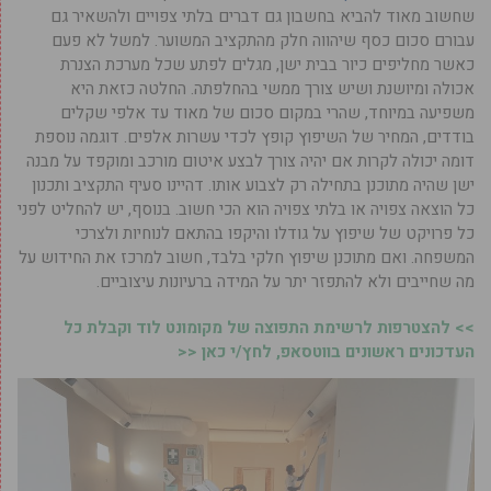
שחשוב מאוד להביא בחשבון גם דברים בלתי צפויים ולהשאיר גם
עבורם סכום כסף שיהווה חלק מהתקציב המשוער. למשל לא פעם
כאשר מחליפים כיור בבית ישן, מגלים לפתע שכל מערכת הצנרת
אכולה ומיושנת ושיש צורך ממשי בהחלפתה. החלטה כזאת היא
משפיעה במיוחד, שהרי במקום סכום של מאוד עד אלפי שקלים
בודדים, המחיר של השיפוץ קופץ לכדי עשרות אלפים. דוגמה נוספת
דומה יכולה לקרות אם יהיה צורך לבצע איטום מורכב ומוקפד על מבנה
ישן שהיה מתוכנן בתחילה רק לצבוע אותו. דהיינו סעיף התקציב ותכנון
כל הוצאה צפויה או בלתי צפויה הוא הכי חשוב. בנוסף, יש להחליט לפני
כל פרויקט של שיפוץ על גודלו והיקפו בהתאם לנוחיות ולצרכי
המשפחה. ואם מתוכנן שיפוץ חלקי בלבד, חשוב למרכז את החידוש על
מה שחייבים ולא להתפזר יתר על המידה ברעיונות עיצוביים.
>> להצטרפות לרשימת התפוצה של מקומונט לוד וקבלת כל
העדכונים ראשונים בווטסאפ, לחץ/י כאן <<