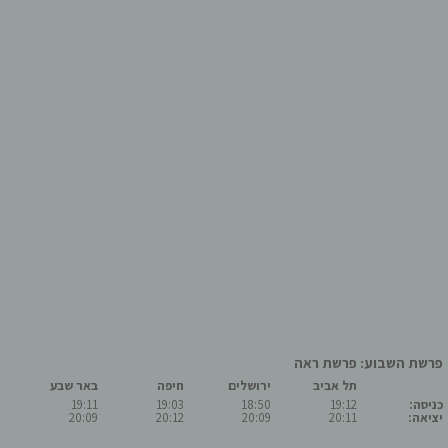
פרשת השבוע: פרשת ראה
תל אביב
ירושלים
חיפה
באר שבע
כניסה:
19:12
18:50
19:03
19:11
יציאה:
20:11
20:09
20:12
20:09