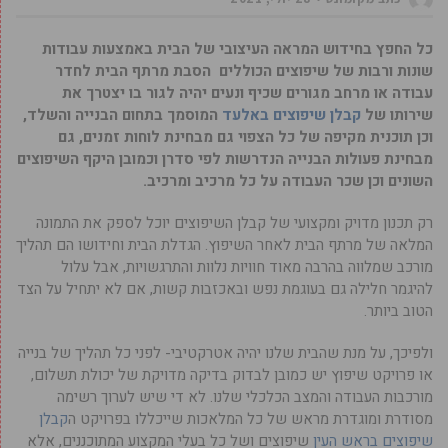
כל החפץ בחידוש המראה העיצובי של הבית באמצעות עבודות
שונות ורבות של שיפוצים הכוללים הסבת מרתף הבית לחדר
עבודה או מרחב מגורים שכיף ונעים יהיה לגור בו יצטרך את
שירותו של
קבלן שיפוצים באלעד
המוסמך בתחום הבנייה והשלד,
וכן תוכנית מקיפה של כל הצפוי גם מבחינת לוחות זמנים, גם
מבחינת פעולות הבנייה הנדרשות לפי סדרן וכמובן היקף השיפוצים
השונים וכן שכר העבודה על כל מרכיב ומרכיב.
רק תכנון מדויק ומקצועי של קבלן השיפוצים יוכל לספק את התמונה
המלאה של מרתף הבית לאחר השיפוץ. הגדלת הבית וחידושו הם תהליך
מורכב שמלווה בהרבה מאוד חוויות נלוות והתרגשויות, אבל עלול
להיגמר חלילה גם בעוגמת נפש ובאכזבות קשות, אם לא יתחיל על הצד
הטוב ביותר.
ולפיכך, על מנת שהבית שלנו יהיה אטרקטיבי- לפני כל תהליך של בנייה
או פרויקט שיפוץ יש כמובן לבדוק בדיקה מדויקת של יכולת תשלום,
מורכבות העבודה והמצב הכלכלי שלנו. לא די שיש לערוך רשימה
מסודרת ומוגדרת מראש של כל המלאכות שייכללו בפרויקט ה
קבלן
שיפוצים בראש העין
שיפוצים ושל כל בעלי המקצוע המתוכננים, אלא