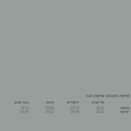
פרשת השבוע: פרשת ראה
תל אביב
ירושלים
חיפה
באר שבע
כניסה:
19:12
18:50
19:03
19:11
יציאה:
20:11
20:09
20:12
20:09