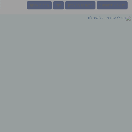
דניאל איליושונוק
התאגרף המצטיין
לוד
תחרות אגרוף