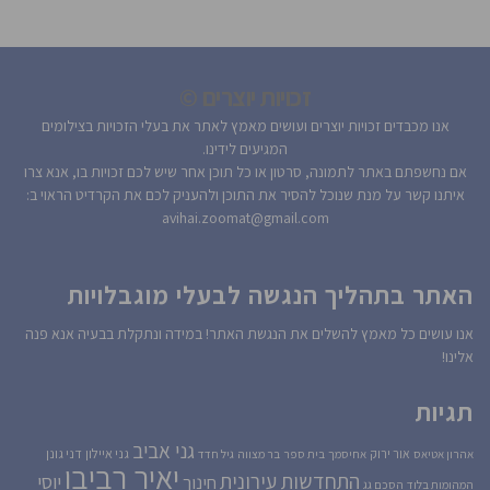
זכויות יוצרים ©
אנו מכבדים זכויות יוצרים ועושים מאמץ לאתר את בעלי הזכויות בצילומים
המגיעים לידינו.
אם נחשפתם באתר לתמונה, סרטון או כל תוכן אחר שיש לכם זכויות בו, אנא צרו
איתנו קשר על מנת שנוכל להסיר את התוכן ולהעניק לכם את הקרדיט הראוי ב:
avihai.zoomat@gmail.com
האתר בתהליך הנגשה לבעלי מוגבלויות
אנו עושים כל מאמץ להשלים את הנגשת האתר! במידה ונתקלת בבעיה אנא פנה
אלינו!
תגיות
גני אביב
גני איילון
דני גונן
אור ירוק
אהרון אטיאס
אחיסמך
בית ספר
בר מצווה
גיל חדד
יאיר רביבו
התחדשות עירונית
יוסי
חינוך
המהומות בלוד
הסכם גג