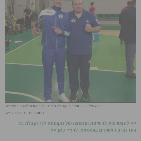
דניאל איליושונוק ומאמנו יעקב וולך בסיום טורניר ההכנה לאליפות אירופה.
צילום באדיבות דוברות הערייה.
>> להצטרפות לרשימת התפוצה של מקומונט לוד וקבלת כל
העדכונים ראשונים בווטסאפ, לחץ/י כאן <<