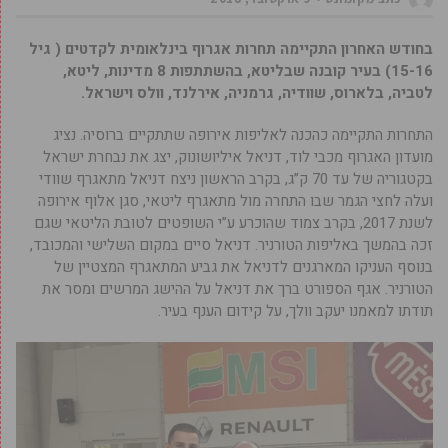
בחודש האחרון התקיימה תחרות אגרוף בינלאומית לקדטים ( גיל
15-16) בעיר קובנה שבליטא, בהשתתפות 8 מדינות, ליטא,
לטביה, בלארוס, שוודיה, גרמניה, אירלנד, וולס וישראל.
התחרות התקיימה כהכנה לאליפות אירופה שתתקיים ברוסיה. נציג
מועדון האגרוף מכבי לוד, דניאל איליושונוק, יצג את נבחרת ישראל
בקטגוריה של עד 70 ק”ג, בקרב הראשון ניצח דניאל מתאגרף שוודי
ועלה לחצי הגמר שבו התחרה מול מתאגרף ליטאי, סגן אלוף אירופה
לשנת 2017, בקרב צמוד שהוכרע ע”י השופטים לטובת הליטאי שגם
זכה בהמשך באליפות הטורניר. דניאל סיים במקום השלישי והמכובד,
בנוסף העניקו המארגנים לדניאל את גביע המתאגרף המצטיין של
הטורניר. אגף הספורט ברך את דניאל על ההישג המרשים ומסר את
תודתו למאמנו יעקב וולך, על קידום הענף בעיר.