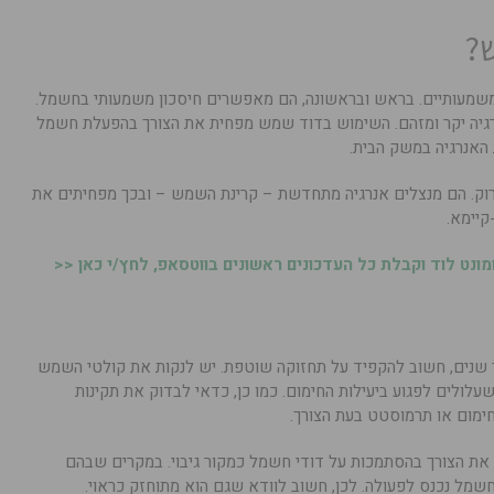
?
משמעותיים. בראש ובראשונה, הם מאפשרים חיסכון משמעותי בחשמל.
נרגיה יקר ומזהם. השימוש בדוד שמש מפחית את הצורך בהפעלת חשמל
 האנרגיה במשק הבית.
ירוק. הם מנצלים אנרגיה מתחדשת – קרינת השמש – ובכך מפחיתים את
קיימא.
נט לוד וקבלת כל העדכונים ראשונים בווטסאפ, לחץ/י כאן <<
ך שנים, חשוב להקפיד על תחזוקה שוטפת. יש לנקות את קולטי השמש
עלולים לפגוע ביעילות החימום. כמו כן, כדאי לבדוק את תקינות
חימום או תרמוסטט בעת הצורך.
 את הצורך בהסתמכות על דודי חשמל כמקור גיבוי. במקרים שבהם
מל נכנס לפעולה. לכן, חשוב לוודא שגם הוא מתוחזק כראוי.