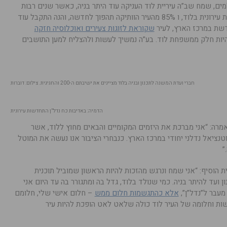
ולמים, שמח שב”ה עיריית לוד העניקה עוד היתר בניה, כאשר שנים רבות
אנו עמלים על אלפי יחידות דיור בהתחדשות עירונית בלוד, ו 85% מהעיר הוותיקה תהפוך לחדשה, והנה התקבל עוד
דשת במרכז הארץ, לעיר
שקוראת לזוגות צעירים ואוכלוסיה חזקה
להיות חלק ממשפחת לוד. בע”ה נמשיך לעשות ולהצליח למען התושבים
חברי ועדת המשנה לתכנון ובניה בלוד מציינים את ישיבתם ה-200 והחגיגית. צילום: דוברות
הדמיה: באדיבות כח נדל”ן התחדשות עירונית
 אמרה: “אני מברכת את היזמים המקומיים והבאים מחוץ ללוד, אשר
טנציאל נדלני יחודי במרכז הארץ. כנבחרי הציבור אנו נעשה את המוטל
”
ית הוסיף: “אני שמח ונרגש מהזכות להיות הראשון שמוביל תוכנית
ועד להיתר בניה. כמי שנולד בלוד, גדל בה ומתגורר בה עד היום אני
מעבר ל”נדל”ן”,
אלא כהתגשמות חלום ממש
– חלום אישי שלי, חלומם
ות וחלומה של העיר לוד כולה שלאט לאט הופכת להיות עיר