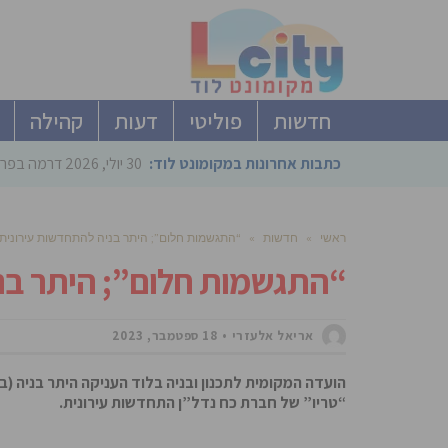
חדשות
פוליטי
דעות
קהילה
כתבות אחרונות במקומונט לוד:
30 יולי, 2026
דרמה בפריימריז הליכוד: 4 ל
ראשי
»
חדשות
»
“התגשמות חלום”; היתר בניה להתחדשות עירונית 
“התגשמות חלום”; היתר בני
אריאל אלעזרי
18 ספטמבר, 2023
הועדה המקומית לתכנון ובניה בלוד העניקה היתר בניה (ב
“טריו” של חברת כח נדל”ן התחדשות עירונית.