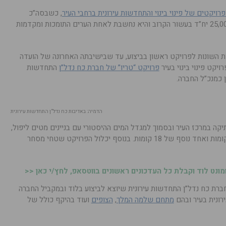
רויקטים של פינוי בינוי והתחדשות עירונית ברחבי העיר
, כשבסה”כ
צפויים להיבנות בה במסגרת זו למעלה מ-25,000 יח”ד בעשור הקרוב והיא נחשבת לאחת הערים התומכות ומקדמות
ות השונות לפרויקט ראשון בביצוע, עד שבישיבתה האחרונה של הועדה
ויקט פינוי בינוי בעיר
פרויקט “טריו” של חברת כח נדל”ן
התחדשות
כמנכ”ל החברה.
הדמיה: באדיבות כח נדל”ן התחדשות עירונית
יקה במרכז העיר ובסמוך למגדל המים ההיסטורי עם בניינים מטים ליפול,
יכלול בניית 130 יח”ד בשני בניינים בני 10 קומות ואחד נוסף של 18 קומות. בנוסף יכלול הפרויקט שטחי מסחר
נט לוד וקבלת כל העדכונים ראשונים בווטסאפ, לחץ/י כאן <<
 חברת כח נדל”ן התחדשות עירונית שיוצא לביצוע בלוד ובמקביל החברה
ונית בעיר ובהם
מתחם שלמה המלך
,
הצופים
ועוד בהיקף כולל של