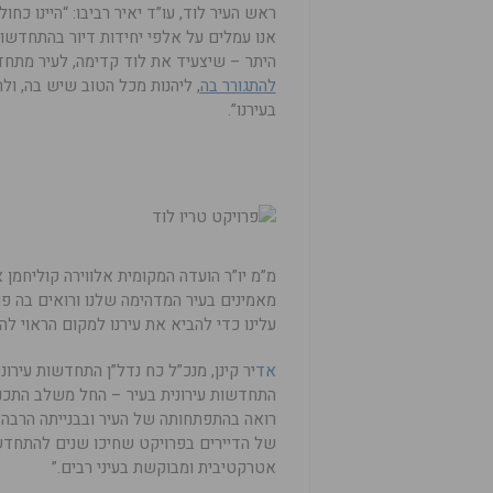
ראש העיר לוד, עו”ד יאיר רביבו: “היינו כח
היתר – שיצעיד את לוד קדימה, לעיר מתח
להתגורר בה
, ליהנות מכל הטוב שיש בה, ו
בעירנו”.
מ”מ יו”ר הועדה המקומית אלווירה קוליחמן
מאמינים בעיר המדהימה שלנו ורואים בה פו
עלינו כדי להביא את עירנו למקום הראוי לה.
אדי
ר קינן, מנכ”ל כח נדל”ן התחדשות עירונ
התחדשות עירונית בעיר – החל משלב התכנון 
רואה בהתפתחותה של העיר ובבנייתה הרבה 
של הדיירים בפרויקט שחיכו שנים להתחדש
אטרקטיבית ומבוקשת בעיני רבים.”