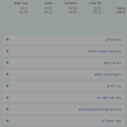
תל אביב
ירושלים
חיפה
באר שבע
כניסה:
19:12
18:50
19:03
19:11
יציאה:
20:11
20:09
20:12
20:09
בתי חולים
מרפאות וקופות חולים
בתי מרקחת
ייעוץ הכוונה וסיוע
גני ילדים
בתי ספר יסודיים
מרכזים קהילתיים ומועדונים
חוגי המתנ"ס