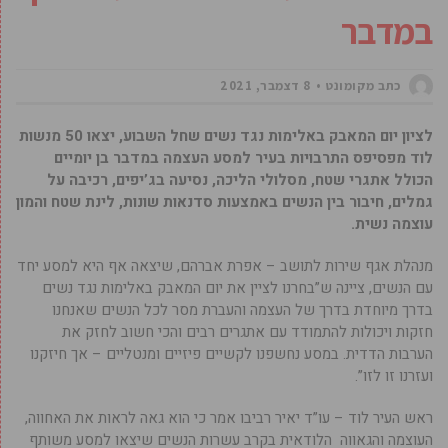
במדבר
כתב מקומונט
8 דצמבר, 2021
לציון יום המאבק באלימות נגד נשים שחל השבוע, יצאו 50 מנשות
לוד מפסיפס התרבויות בעיר למסע העצמה במדבר בן יומיים
הכולל אתגרי שטח, מסלולי הליכה, נסיעה בג’יפים, רכיבה על
גמלים, חיבור בין הנשים באמצעות סדנאות שונות, לינת שטח והמון
עוצמה נשית.
מנהלת אגף שירות לתושב – אפרת אברהם, שיצאה אף היא למסע יחד
עם הנשים, ציינה ש”בחרנו לציין את יום המאבק באלימות נגד נשים
בדרך מיוחדת בדרך של העצמה והעברת מסר לכל הנשים שאנחנו
חזקות ויכולות להתמודד עם אתגרים רבים והכי חשוב לחזק את
הערבות הדדית. במסע נחשפנו לקשיים פיזיים ומנטליים – אך חיזקנו
ועזרנו זו לזו”.
ראש העיר לוד – עו”ד יאיר רביבו אמר כי הוא גאה לראות את האחווה,
העוצמה והגאווה הלודאית בקרב עשרות הנשים שיצאו למסע משותף