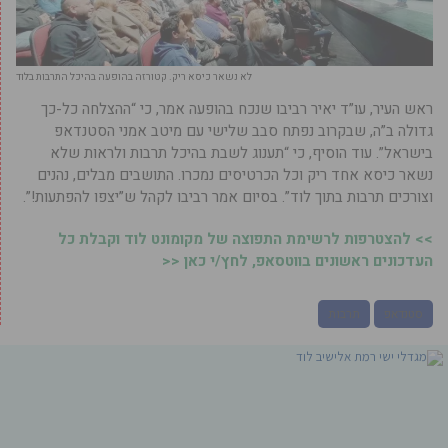
לא נשאר כיסא ריק. קטורזה בהופעה בהיכל התרבות בלוד
ראש העיר, עו”ד יאיר רביבו שנכח בהופעה אמר, כי “ההצלחה כל-כך
גדולה ב”ה, שבקרוב נפתח סבב שלישי עם מיטב אמני הסטנדאפ
בישראל”. עוד הוסיף, כי “תענוג לשבת בהיכל תרבות ולראות שלא
נשאר כיסא אחד ריק וכל הכרטיסים נמכרו. התושבים מבלים, נהנים
וצורכים תרבות בתוך לוד”. בסיום אמר רביבו לקהל ש”יצפו להפתעות!”.
>> להצטרפות לרשימת התפוצה של מקומונט לוד וקבלת כל
העדכונים ראשונים בווטסאפ, לחץ/י כאן <<
סטנדאפ
תרבות