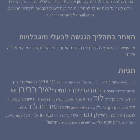
אם נחשפתם באתר לתמונה, סרטון או כל תוכן אחר שיש לכם זכויות בו, אנא צרו
איתנו קשר על מנת שנוכל להסיר את התוכן ולהעניק לכם את הקרדיט הראוי ב:
avihai.zoomat@gmail.com
האתר בתהליך הנגשה לבעלי מוגבלויות
אנו עושים כל מאמץ להשלים את הנגשת האתר! במידה ונתקלת בבעיה אנא פנה
אלינו!
תגיות
גני אביב
גני איילון
דני גונן
אור ירוק
אהרון אטיאס
אחיסמך
בית ספר
בר מצווה
גיל חדד
יאיר רביבו
התחדשות עירונית
יוסי
חינוך
המהומות בלוד
הסכם גג
לוד
הרוש
משטרה
משטרת
משטרת ישראל
כדורגל
מד''א
ילדים
מחיר למשתכן
עיריית לוד
לוד
ספורט
נדל''ן
עמיחי
משרד החינוך
סטודנטים
סמים
קורונה
רכבת ישראל
לנגפלד
ראש העיר
רמלה
קהילה
פינוי בינוי
רוטרי
רמת אלישיב
רפי יקותיאל
תרבות
רמת אשכול
תחרות
רצח
תיירות
תלמידים