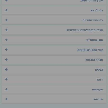
ייעוץ הכוונה וסיוע
גני ילדים
בתי ספר יסודיים
מרכזים קהילתיים ומועדונים
חוגי המתנ"ס
קווי תחבורה ומוניות
חברת החשמל
בנקים
דואר
מקוואות
ספריות