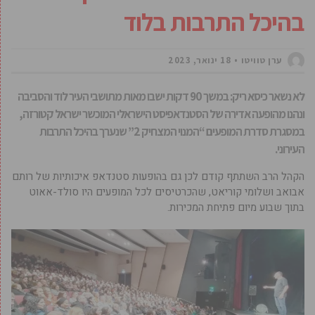
בהיכל התרבות בלוד
ערן טוויטו
18 ינואר, 2023
לא נשאר כיסא ריק: במשך 90 דקות ישבו מאות מתושבי העיר לוד והסביבה
ונהנו מהופעה אדירה של הסטנדאפיסט הישראלי המוכשר ישראל קטורזה,
במסגרת סדרת המופעים “המנוי המצחיק 2” שנערך בהיכל התרבות
העירוני.
הקהל הרב השתתף קודם לכן גם בהופעות סטנדאפ איכותיות של רותם
אבואב ושלומי קוריאט, שהכרטיסים לכל המופעים היו סולד-אאוט
בתוך שבוע מיום פתיחת המכירות.