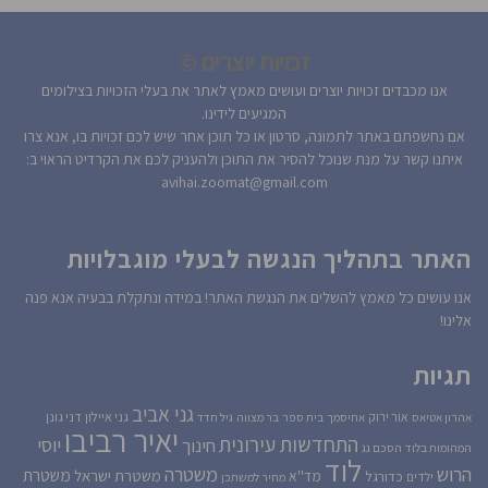
זכויות יוצרים ©
אנו מכבדים זכויות יוצרים ועושים מאמץ לאתר את בעלי הזכויות בצילומים
המגיעים לידינו.
אם נחשפתם באתר לתמונה, סרטון או כל תוכן אחר שיש לכם זכויות בו, אנא צרו
איתנו קשר על מנת שנוכל להסיר את התוכן ולהעניק לכם את הקרדיט הראוי ב:
avihai.zoomat@gmail.com
האתר בתהליך הנגשה לבעלי מוגבלויות
אנו עושים כל מאמץ להשלים את הנגשת האתר! במידה ונתקלת בבעיה אנא פנה
אלינו!
תגיות
גני אביב
גני איילון
דני גונן
אור ירוק
אהרון אטיאס
אחיסמך
בית ספר
בר מצווה
גיל חדד
יאיר רביבו
התחדשות עירונית
יוסי
חינוך
המהומות בלוד
הסכם גג
לוד
הרוש
משטרה
משטרת
משטרת ישראל
כדורגל
מד''א
ילדים
מחיר למשתכן