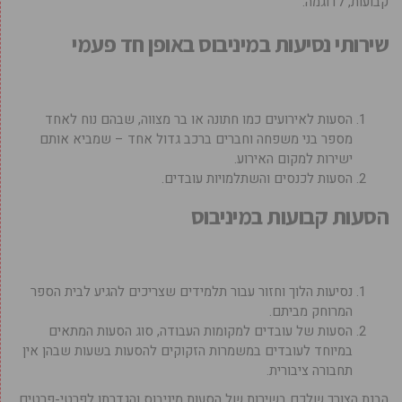
קבועות, לדוגמה:
שירותי נסיעות במיניבוס באופן חד פעמי
הסעות לאירועים כמו חתונה או בר מצווה, שבהם נוח לאחד
מספר בני משפחה וחברים ברכב גדול אחד – שמביא אותם
ישירות למקום האירוע.
הסעות לכנסים והשתלמויות עובדים.
הסעות קבועות במיניבוס
נסיעות הלוך וחזור עבור תלמידים שצריכים להגיע לבית הספר
המרוחק מביתם.
הסעות של עובדים למקומות העבודה, סוג הסעות המתאים
במיוחד לעובדים במשמרות הזקוקים להסעות בשעות שבהן אין
תחבורה ציבורית.
הבנת הצורך שלכם בשירות של הסעות מיניבוס והגדרתו לפרטי-פרטים,