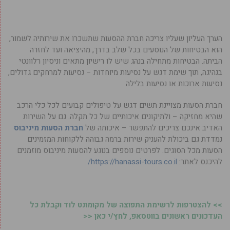
הערך העליון שעליו צריכה חברת ההסעות שתשכרו את שירותיה לשמור,
הוא הבטיחות של הנוסעים בכל שלב בדרך, מהיציאה ועד לחזרה
הביתה. הבטיחות מתחילה בנהג שיש לו רישיון מתאים וניסיון רלוונטי
בנהיגה, תוך שימת דגש על נסיעות מיוחדות – נסיעות למרחקים גדולים,
נסיעות ארוכות או נסיעות בלילה.
חברת הסעות מצויינת תשים דגש על טיפולים קבועים לכל כלי הרכב
שהיא מחזיקה – ולתיקונים איכותיים של כל תקלה. גם על השירות
האדיב אינכם צריכים להתפשר – איכותה של
חברת הסעות מיניבוס
נמדדת גם ביכולת להעניק שירות ברמה גבוהה ללקוחות המזמינים
הסעות מכל הסוגים. לפרטים נוספים בנוגע להסעות מיניבוס מוזמנים
להיכנס לאתר:
https://hanassi-tours.co.il/
>> להצטרפות לרשימת התפוצה של מקומונט לוד וקבלת כל
העדכונים ראשונים בווטסאפ, לחץ/י כאן <<