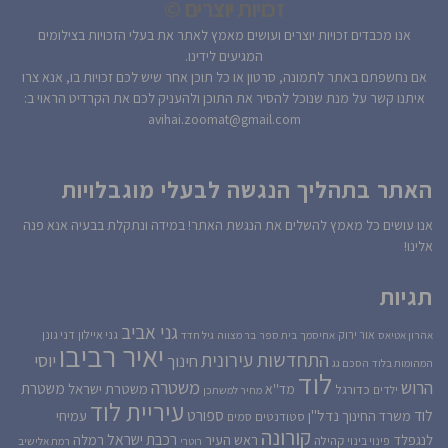
זכויות יוצרים ©
אנו מכבדים זכויות יוצרים ועושים מאמץ לאתר את בעלי הזכויות בצילומים
המגיעים לידינו.
אם נחשפתם באתר לתמונה, סרטון או כל תוכן אחר שיש לכם זכויות בו, אנא צרו
איתנו קשר על מנת שנוכל להסיר את התוכן ולהעניק לכם את הקרדיט הראוי ב:
avihai.zoomat@gmail.com
האתר בתהליך הנגשה לבעלי מוגבלויות
אנו עושים כל מאמץ להשלים את הנגשת האתר! במידה ונתקלת בבעיה אנא פנה
אלינו!
תגיות
גני אביב
גני איילון
דני גונן
אור ירוק
אהרון אטיאס
אחיסמך
בית ספר
בר מצווה
גיל חדד
יאיר רביבו
התחדשות עירונית
יוסי
חינוך
המהומות בלוד
הסכם גג
לוד
הרוש
משטרה
משטרת
משטרת ישראל
כדורגל
מד''א
ילדים
מחיר למשתכן
עיריית לוד
לוד
ספורט
נדל''ן
עמיחי
משרד החינוך
סטודנטים
סמים
קורונה
רכבת ישראל
לנגפלד
ראש העיר
רמלה
קהילה
פינוי בינוי
רוטרי
רמת אלישיב