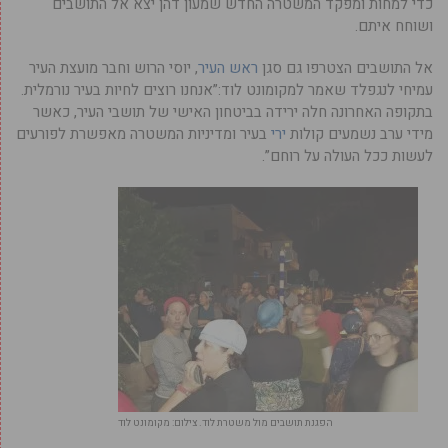
כדי למחות ומפקד המשטרה החדש שמעון דהן יצא אל התושבים
ושוחח איתם.
אל התושבים הצטרפו גם סגן
ראש העיר
, יוסי הרוש וחבר מועצת העיר
עמיחי לנגפלד שאמר למקומונט לוד:”אנחנו רוצים לחיות בעיר נורמלית.
בתקופה האחרונה חלה ירידה בביטחון האישי של תושבי העיר, כאשר
מידי ערב נשמעים קולות
ירי
בעיר ומדיניות המשטרה מאפשרת לפורעים
לעשות ככל העולה על רוחם”.
הפגנת תושבים מול משטרת לוד. צילום: מקומונט לוד