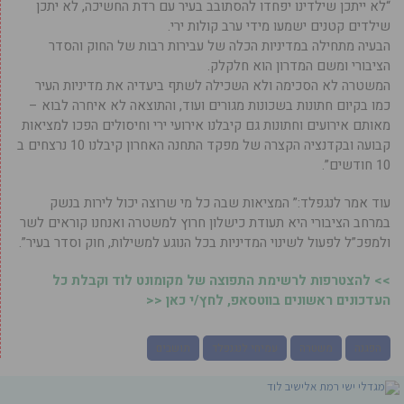
“לא ייתכן שילדינו יפחדו להסתובב בעיר עם רדת החשיכה, לא יתכן
שילדים קטנים ישמעו מידי ערב קולות ירי.
הבעיה מתחילה במדיניות הכלה של עבירות רבות של החוק והסדר
הציבורי ומשם המדרון הוא חלקלק.
המשטרה לא הסכימה ולא השכילה לשתף ביעדיה את מדיניות העיר
כמו בקיום חתונות בשכונות מגורים ועוד, והתוצאה לא איחרה לבוא –
מאותם אירועים וחתונות גם קיבלנו אירועי ירי וחיסולים הפכו למציאות
קבועה ובקדנציה הקצרה של מפקד התחנה האחרון קיבלנו 10 נרצחים ב
10 חודשים”.
עוד אמר לנגפלד:” המציאות שבה כל מי שרוצה יכול לירות בנשק
במרחב הציבורי היא תעודת כישלון חרוץ למשטרה ואנחנו קוראים לשר
ולמפכ”ל לפעול לשינוי המדיניות בכל הנוגע למשילות, חוק וסדר בעיר”.
>> להצטרפות לרשימת התפוצה של מקומונט לוד וקבלת כל
העדכונים ראשונים בווטסאפ, לחץ/י כאן <<
הפגנה
משטרה
עמיחי לנגנפלד
תושבים