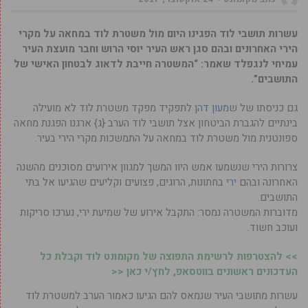
עשרות תושבי לוד הפגינו היום מול משטרת לוד במחאה על מקרי
הירי האחרונים ובהם סגן ראש העיר יוסי הרוש וחבר מועצת העיר
עמיחי לנגפלד שאמר: “המשטרה חייבת לדאוג לבטחון האישי של
התושבים”.
גם כניסתו של
שמעון דהן
לתפקיד מפקד משטרת לוד לא מועילה
בינתיים להגברת הביטחון אצל תושבי לוד הערב {ג} ארגנו הפגנת מחאה
ספונטנית מול משטרת לוד במחאה על התמשכות מקרי הירי בעיר.
צרורות הירי שנשמעו אמש היוו המשך למגוון אירועים מסוכנים מהשנה
האחרונה ובהם
ירי
בחתונות, הרוגים, פצועים וקליעים שהגיעו אל בתי
התושבים.
מדוברות המשטרה נמסר: התקבל אירוע של שמיעת ירי, נערכו סריקות
ועוכב חשוד.
>> להצטרפות לרשימת התפוצה של מקומונט לוד וקבלת כל
העדכונים ראשונים בווטסאפ, לחץ/י כאן <<
עשרות מתושבי העיר שנמאס להם הגיעו כאמור הערב למשטרת לוד