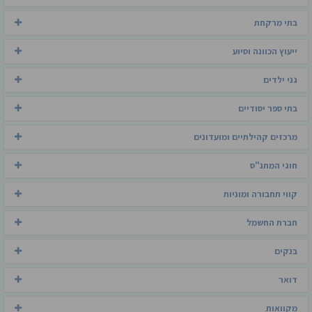
בתי מרקחת
ייעוץ הכוונה וסיוע
גני ילדים
בתי ספר יסודיים
מרכזים קהילתיים ומועדונים
חוגי המתנ"ס
קווי תחבורה ומוניות
חברת החשמל
בנקים
דואר
מקוואות