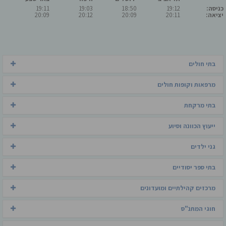
כניסה:
19:12
18:50
19:03
19:11
יציאה:
20:11
20:09
20:12
20:09
בתי חולים
מרפאות וקופות חולים
בתי מרקחת
ייעוץ הכוונה וסיוע
גני ילדים
בתי ספר יסודיים
מרכזים קהילתיים ומועדונים
חוגי המתנ"ס