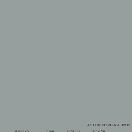
פרשת השבוע: פרשת ראה
תל אביב
ירושלים
חיפה
באר שבע