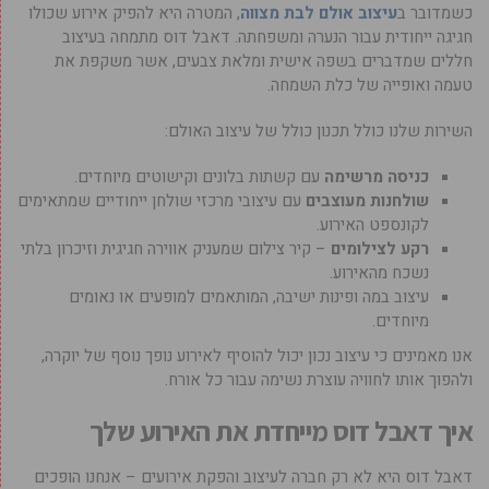
כשמדובר ב
עיצוב אולם לבת מצווה
, המטרה היא להפיק אירוע שכולו
חגיגה ייחודית עבור הנערה ומשפחתה. דאבל דוס מתמחה בעיצוב
חללים שמדברים בשפה אישית ומלאת צבעים, אשר משקפת את
טעמה ואופייה של כלת השמחה.
השירות שלנו כולל תכנון כולל של עיצוב האולם:
כניסה מרשימה
עם קשתות בלונים וקישוטים מיוחדים.
שולחנות מעוצבים
עם עיצובי מרכזי שולחן ייחודיים שמתאימים
לקונספט האירוע.
רקע לצילומים
– קיר צילום שמעניק אווירה חגיגית וזיכרון בלתי
נשכח מהאירוע.
עיצוב במה ופינות ישיבה, המותאמים למופעים או נאומים
מיוחדים.
אנו מאמינים כי עיצוב נכון יכול להוסיף לאירוע נופך נוסף של יוקרה,
ולהפוך אותו לחוויה עוצרת נשימה עבור כל אורח.
איך דאבל דוס מייחדת את האירוע שלך
דאבל דוס היא לא רק חברה לעיצוב והפקת אירועים – אנחנו הופכים