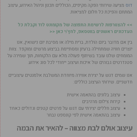
דוס
מציעה שירותי הפקה מקיפים, הכוללים תכנון וניהול האירוע, עיצוב
המתחם והפיכת כל חלום למציאות.
>> להצטרפות לרשימת התפוצה של מקומונט לוד וקבלת כל
העדכונים ראשונים בווטסאפ, לחץ/י כאן <<
בין אם מדובר ביום הולדת, ברית מילה או מסיבת יום נישואין, אנו
יוצרים חוויה שמתחילה ברעיון ומסתיימת בביצוע מרשים ומוקפד. צוות
המומחים שלנו עובד בשיתוף פעולה מלא עם הלקוחות, תוך שמירה על
סטנדרטים גבוהים של איכות ועיצוב ייחודי לכל סוג אירוע.
אנו שמים דגש על יצירת אווירה מיוחדת המשלבת אלמנטים עיצוביים
חדשניים. שירותי העיצוב כוללים:
עיצוב בלונים בהתאמה אישית
קירות צילום מרהיבים
עיצוב חללים יצירתי עם דגש על פרטים קטנים וגדולים כאחד
עיצוב בהתאמה אישית לפי קונספט נבחר
עיצוב אולם לבת מצווה – להאיר את הבמה