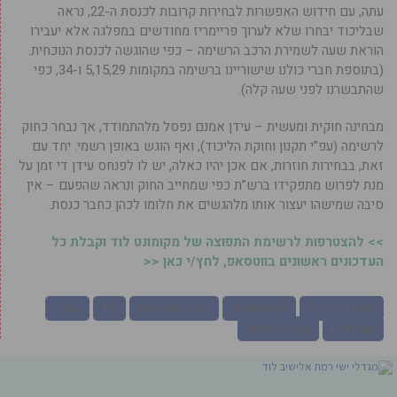
עתה, עם חידוש האפשרות לבחירות קרובות לכנסת ה-22, נראה
שבליכוד יבחרו שלא לערוך פריימריז מחודשים במפלגה אלא יעבירו
הוראת שעה לשמירת הרכב הרשימה – כפי שהוגשה לכנסת הנוכחית.
(בתוספת חברי כולנו שישוריינו ברשימה במקומות 5,15,29 ו-34, כפי
שהתבשרנו לפני שעה קלה).
מבחינה חוקית ומעשית – עידן אמנם נפסל מלהתמודד, אך נבחר כחוק
לרשימה (עפ”י תקנון וחוקת הליכוד), ואף הוגש באופן רשמי. יחד עם
זאת, בבחירות חוזרות, אם אכן יהיו כאלה, יש לו לפנחס עידן די זמן על
מנת לפרוש מתפקידו ברש”ת כפי שמחייב החוק ונראה שהפעם – אין
סיבה שמישהו יעצור אותו מלהגשים את חלומו לכהן כחבר כנסת.
>> להצטרפות לרשימת התפוצה של מקומונט לוד וקבלת כל
העדכונים ראשונים בווטסאפ, לחץ/י כאן <<
אביגדור ליברמן
בנימין נתניהו
הקדמת הבחירות
לוד
ערעור
פנחס עידן
רשימת הליכוד