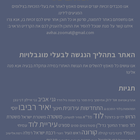
אנו מכבדים זכויות יוצרים ועושים מאמץ לאתר את בעלי הזכויות בצילומים
המגיעים לידינו.
אם נחשפתם באתר לתמונה, סרטון או כל תוכן אחר שיש לכם זכויות בו, אנא צרו
איתנו קשר על מנת שנוכל להסיר את התוכן ולהעניק לכם את הקרדיט הראוי ב:
avihai.zoomat@gmail.com
האתר בתהליך הנגשה לבעלי מוגבלויות
אנו עושים כל מאמץ להשלים את הנגשת האתר! במידה ונתקלת בבעיה אנא פנה
אלינו!
תגיות
גני אביב
גני איילון
דני גונן
אור ירוק
אהרון אטיאס
אחיסמך
בית ספר
בר מצווה
גיל חדד
יאיר רביבו
התחדשות עירונית
יוסי
חינוך
המהומות בלוד
הסכם גג
לוד
הרוש
משטרה
משטרת
משטרת ישראל
כדורגל
מד''א
ילדים
מחיר למשתכן
עיריית לוד
לוד
ספורט
נדל''ן
עמיחי
משרד החינוך
סטודנטים
סמים
קורונה
רכבת ישראל
לנגפלד
ראש העיר
רמלה
קהילה
פינוי בינוי
רוטרי
רמת אלישיב
רפי יקותיאל
תרבות