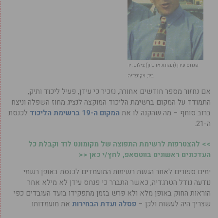
פנחס עידן (תמונת ארכיון) צילום: יד
ביד, ויקיפדיה
אם נחזור מספר חודשים אחורה, נזכיר כי עידן, פעיל ליכוד ותיק,
התמודד על המקום ברשימת הליכוד המוקצה לנציג מחוז השפלה וניצח
ברוב סוחף – מה שהקנה לו את
המקום ה-19 ברשימת הליכוד
לכנסת
ה-21.
>> להצטרפות לרשימת התפוצה של מקומונט לוד וקבלת כל
העדכונים ראשונים בווטסאפ, לחץ/י כאן <<
ימים ספורים לאחר הגשת רשימות המועמדים לכנסת באופן רשמי
נודעה גודל הטרגדיה, כאשר התברר כי פנחס עידן לא מילא אחר
הוראות החוק באופן מלא ולא פרש בזמן מתפקידו בועד העובדים כפי
שצריך היה לעשות ולכן –
פסלה ועדת הבחירות
את מועמדותו.