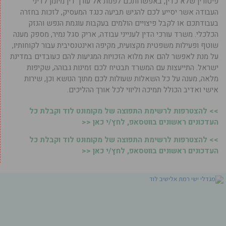
פיטורין שלא כדין, באפשרותכם לפנות אל עורך דין מיומן לדיני
העבודה אשר יסייע לכם להגיש תביעה כנגד המעסיק, לזכות בחזרה
בעבודתכם או לקבל פיצויים הולמים בעקבות עוגמת הנפש והנזק
הכלכלי. משרד עורכי הדין לענייני עבודה, אריק סגל נמיר, מספק מענה
שוטף ופעילות משפטית מקצועית, מקיפה ואינטנסיבית עבור לקוחותיו,
על מנת לאפשר להם את מלוא הזכויות המגיעות להם כעובדים במדינת
ישראל. התייעצות עם המשרד תבטיח לכם זמינות גבוהה, שקיפות
מלאה, מענה על כל השאלות שעולות לכם מתוך הנושא וכן, שירות
אישי ואדיב הכולל תמיכה וליווי לכל אורך ההליכים.
>> להצטרפות לרשימת התפוצה של מקומונט לוד וקבלת כל
העדכונים ראשונים בווטסאפ, לחץ/י כאן <<
>> להצטרפות לרשימת התפוצה של מקומונט לוד וקבלת כל
העדכונים ראשונים בווטסאפ, לחץ/י כאן <<