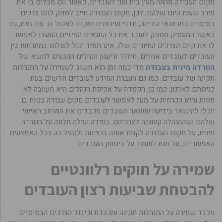
מקום העבודה מהווה מעין בית שני לעובדים, כאשר הם מבלים בו את
מירב שעות היום שלהם, לכן, מקום העבודה חייב לספק להם צרכים
בסיסיים כמו תנאי היגיינה, חדרי שירותים ומקום לאכול בו. עם זאת, גם
כאשר המעסיק מספק לעובד את כל התנאים הפיזיים הנועדו לאפשר
לו את קיום הצרכים החיוניים שלו, אינו תמיד יכול לשלוט במתרחש בין
העובדים לעובדים אחרים. חידוד וריענון הנהלים הנוגעים לנושא של
הטרדה מינית בעבודה
מדי כמה זמן הוא חשוב לשמירה על התנהלות
תקינה של עובדים, כמו גם העברת המידע לעובדים חדשים בעת
כניסתם לארגון. כמו כן, הקפדה על אכיפת הנהלים היא חשובה לא
פחות והיא הכרחית על מנת לאפשר לעובדים מקום עבודה בטוח בו
יוכלו להישאר בידיעה ששאר העובדים מכבדים את המרחב האישי
שלהם ושההנהלה קשובה לצרכיהם. במידה ועולה תלונה על הטרדה
מינית, על מקום העבודה לקחת אותה ברצינות ולטפל בה בכל האמצעים
האפשריים, על מנת לשמור על ביטחון העובדים.
שמירה על חוקים רלוונטיים
להבטחת שביעות רצון העובדים
מלבד שמירה על התנהלות תקינה ומכבדת וכיבוד הצרכים הבסיסיים