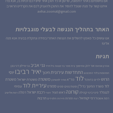
אם נחשפתם באתר לתמונה, סרטון או כל תוכן אחר שיש לכם זכויות בו, אנא צרו
איתנו קשר על מנת שנוכל להסיר את התוכן ולהעניק לכם את הקרדיט הראוי ב:
avihai.zoomat@gmail.com
האתר בתהליך הנגשה לבעלי מוגבלויות
אנו עושים כל מאמץ להשלים את הנגשת האתר! במידה ונתקלת בבעיה אנא פנה
אלינו!
תגיות
גני אביב
גני איילון
דני גונן
אור ירוק
אהרון אטיאס
אחיסמך
בית ספר
בר מצווה
גיל חדד
יאיר רביבו
התחדשות עירונית
יוסי
חינוך
המהומות בלוד
הסכם גג
לוד
הרוש
משטרה
משטרת
משטרת ישראל
כדורגל
מד''א
ילדים
מחיר למשתכן
עיריית לוד
לוד
ספורט
נדל''ן
עמיחי
משרד החינוך
סטודנטים
סמים
קורונה
רכבת ישראל
לנגפלד
ראש העיר
רמלה
קהילה
פינוי בינוי
רוטרי
רמת אלישיב
רפי יקותיאל
תרבות
רמת אשכול
תחרות
רצח
תיירות
תלמידים