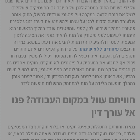
של העובד במהלך שעות העבודה ולאחריהם, ישנם גם חוקים אשר עוגנו
על ידי רשויות החוק במטרה להגן על העובד גם ממעסיקים שעלולים
לנצל את כוחם לרעה. במקרה של פיטורי עובדים למשל, החוק אומר
שלעובד מגיעה הזכות להגן על עצמו ולהשמיע את דעתו בנוגע לסיבת
פיטוריו במהלך שימוע, לכן, לפני שמפטרים עובד ההליך הראשוני הוא
הזמנתו לשימוע לפני פיטורין על מנת להאיר בפניו את הסיבה לרצון
המעסיק לפטרו ולהציע לו הזדמנות להביע את דעתו בנושא. במידה
והתבצעו
פיטורים ללא שימוע
, על פי החוק הפיטורים אינם חוקיים
ותקפים ולכן, העובד אינו רשאי להיות מפוטר ויכול להמשיך בעבודתו
ויכול אף לתבוע את המעסיק על פיטורים לא חוקיים. חוקים אחרים גם
כן מגינים על קבוצות שונות באוכלוסייה מפני פיטורין, כמו למשל נשים
בהריון, אשר אותן אסור לפטר בעקבות ההיריון וכן, אסור לפטר אותן
במהלך חופשת הלידה על מנת להתחמק מתשלום חופשת לידה.
חוויתם עוול במקום העבודה? פנו
אל עורך דין
במידה וחוויתם התנהלות שאינה תקינה או בלתי חוקית מצד המעסיקים
שלכם, בין אם בעקבות הטרדה מינית בעבודה שאינה טופלה כראוי, או