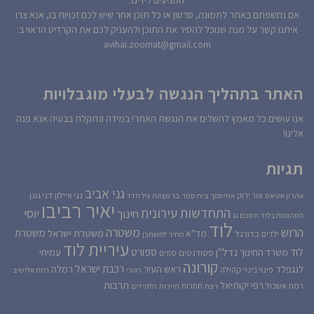
המגיעים לידינו.
אם נחשפתם באתר לתמונה, סרטון או כל תוכן אחר שיש לכם זכויות בו, אנא צרו
איתנו קשר על מנת שנוכל להסיר את התוכן ולהעניק לכם את הקרדיט הראוי ב:
avihai.zoomat@gmail.com
האתר בתהליך הנגשה לבעלי מוגבלויות
אנו עושים כל מאמץ להשלים את הנגשת האתר! במידה ונתקלת בבעיה אנא פנה
אלינו!
תגיות
גני אביב
גני איילון
דני גונן
אור ירוק
אהרון אטיאס
אחיסמך
בית ספר
בר מצווה
גיל חדד
יאיר רביבו
התחדשות עירונית
יוסי
חינוך
המהומות בלוד
הסכם גג
לוד
הרוש
משטרה
משטרת
משטרת ישראל
כדורגל
מד''א
ילדים
מחיר למשתכן
עיריית לוד
לוד
ספורט
נדל''ן
עמיחי
משרד החינוך
סטודנטים
סמים
קורונה
רכבת ישראל
לנגפלד
ראש העיר
רמלה
קהילה
פינוי בינוי
רוטרי
רמת אלישיב
רפי יקותיאל
תרבות
רמת אשכול
תחרות
רצח
תיירות
תלמידים