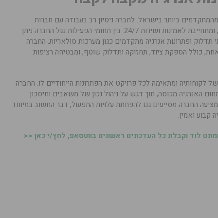
 מהמתקדמים ביותר בישראל. לחברה ניסיון רב בעבודה עם חברות
ותאגידים מובילים כמו קוקה קולה וברינקס, ומתחייבת לאמינות ושירות 24/7. בין תחומי הפעילות של החברה ניתן
 תדלוק ופתרונות אנרגיה מתקדמים כגון מערכות סולאריות. החברה
חת, כולל הספקת ציוד, תחזוקה ותדלוק שוטף, ומבטיחה רציפות
ל לקוחותיה ומתאימה לכל פרויקט את הפתרונות הייחודיים לו. החברה
ום האנרגיה מכוסה, תוך דגש על ניהול נכון של משאבים וחיסכון
שמציעה החברה מסייעים גם להפחתת עלויות התפעול, דבר החשוב במיוחד
 קבוע ואמין.
נט לוד וקבלת כל העדכונים ראשונים בווטסאפ, לחץ/י כאן <<