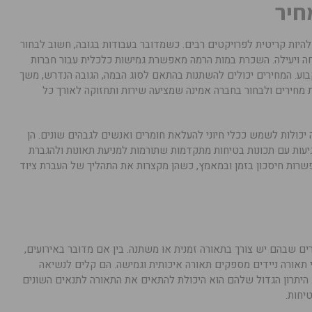
חיר
להיות קריטית לפרויקטים רבים. כשמדובר בעבודות בגובה, חשוב לבחור
חה ויעילה. השכרת במות הרמה מאפשרת גמישות כלכלית עבור חברות
בוע. המחירים יכולים להשתנות בהתאם לסוג הבמה, הגובה הנדרש, משך
ת מחירים ולבחור בחברה אמינה שמציעה שירות ותחזוקה לאורך כל
יכולות לשמש ככלי חיוני להעלאת חומרים ואנשים לגבהים שונים. הן
עות עם תכונות בטיחות מתקדמות שתורמות למניעת תאונות ולהגברת
פשרות חיסכון בזמן ובמאמץ, כשהן מקצרות את התהליך של העברת ציוד
ם שבהם יש צורך בתאורה זמנית או משתנה. בין אם מדובר באירועים,
י תאורה ניידים מספקים תאורה איכותית וגמישה. הם קלים לנשיאה
. היתרון הגדול שלהם הוא היכולת להתאים את התאורה לתנאים השונים
יחות.