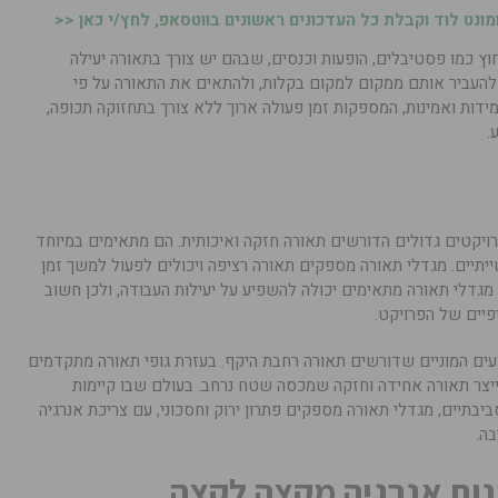
נט לוד וקבלת כל העדכונים ראשונים בווטסאפ, לחץ/י כאן <<
חוץ כמו פסטיבלים, הופעות וכנסים, שבהם יש צורך בתאורה יעילה
 להעביר אותם ממקום למקום בקלות, ולהתאים את התאורה על פי
מידות ואמינות, המספקות זמן פעולה ארוך ללא צורך בתחזוקה תכופה,
.
יקטים גדולים הדורשים תאורה חזקה ואיכותית. הם מתאימים במיוחד
ייתיים. מגדלי תאורה מספקים תאורה רציפה ויכולים לפעול למשך זמן
גדלי תאורה מתאימים יכולה להשפיע על יעילות העבודה, ולכן חשוב
יים של הפרויקט.
עים המוניים שדורשים תאורה רחבת היקף. בעזרת גופי תאורה מתקדמים
לייצר תאורה אחידה וחזקה שמכסה שטח נרחב. בעולם שבו קיימות
יבתיים, מגדלי תאורה מספקים פתרון ירוק וחסכוני, עם צריכת אנרגיה
בה.
ונות אנרגיה מקצה לקצה