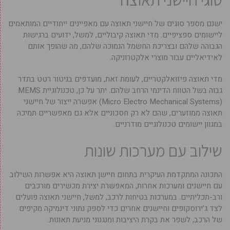
ישנם מספר סוגים של חיישני תאוצה עם מאפיינים ייחודיים המותאמים
ליישומים ספציפיים. מדי תאוצה קיבוליים, למשל, ידועים ברגישות
הגבוהה שלהם ובצריכת החשמל הנמוכה שלהם, מה שהופך אותם
לאידיאליים עבור מוצרי אלקטרוניקה.
מדי תאוצה פיזואלקטריים, לעומת זאת, מועדפים בניטור רטט בתדר
גבוה בשל הטווח הדינמי הרחב שלהם. יתר על כן, טכנולוגיית MEMS
(Micro Electro Mechanical Systems) אפשרה ייצור של חיישני
תאוצה ממוזערים, שהם לא רק חסכוניים אלא גם מאפשריים תמיכה
במגוון יישומים טכנולוגיים מודרניים.
שילוב עם מערכות שונות
התכונה המתקדמת העיקרית בתחום חיישן תאוצה היא אפשרות השילוב
עם חיישנים ומערכות אחרות, המאפשרת יצירת מכשירים מורכבים
ורב-תכליתיים. במערכות בטיחות לרכב, למשל, חיישני תאוצה פועלים
לצד ג’ירוסקופים וחיישנים אחרים כדי לספק נתוני דינמיקה מקיפים
של הרכב, לשפר את בקרת היציבות ומנגנוני מניעת תאונות.