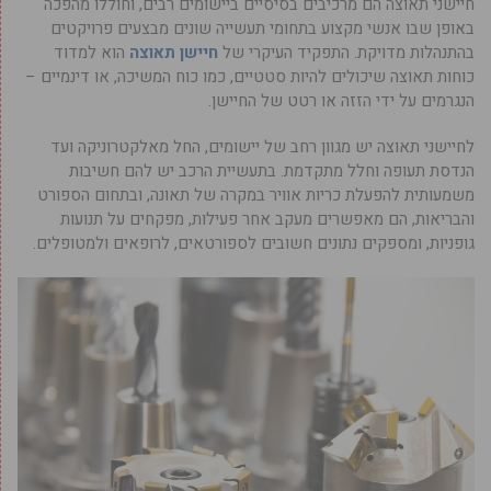
חיישני תאוצה הם מרכיבים בסיסיים ביישומים רבים, וחוללו מהפכה
באופן שבו אנשי מקצוע בתחומי תעשייה שונים מבצעים פרויקטים
בהתנהלות מדויקת. התפקיד העיקרי של
חיישן תאוצה
הוא למדוד
כוחות תאוצה שיכולים להיות סטטיים, כמו כוח המשיכה, או דינמיים –
הנגרמים על ידי הזזה או רטט של החיישן.
לחיישני תאוצה יש מגוון רחב של יישומים, החל מאלקטרוניקה ועד
הנדסת תעופה וחלל מתקדמת. בתעשיית הרכב יש להם חשיבות
משמעותית להפעלת כריות אוויר במקרה של תאונה, ובתחום הספורט
והבריאות, הם מאפשרים מעקב אחר פעילות, מפקחים על תנועות
גופניות, ומספקים נתונים חשובים לספורטאים, לרופאים ולמטופלים.