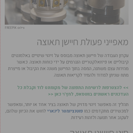
צילום: FREEPIK
מאפייני פעולת חיישן תאוצה
עקרון העבודה של חיישן תאוצה מבוסס על זיהוי שינויים באלמנטים
קיבוליים או פיזואלקטריים הנגרמים על ידי כוחות תאוצה. כאשר
מהירות עצם משתנה, המסה בתוך החיישן משנה את הקיבול או מייצרת
מתח שניתן למדוד ולהמיר לקריאות תאוצה.
>> להצטרפות לרשימת התפוצה של מקומונט לוד וקבלת כל
העדכונים ראשונים בווטסאפ, לחץ/י כאן <<
תהליך זה מאפשר זיהוי מדויק של תאוצה בציר אחד או יותר, ומאפשר
למכשירים מתקדמים כמו
פוטנציומטר לינארי
לחוש את הכיוון שלהם,
לעקוב אחר תנועה ולזהות רעידות.
סוגי חיישני תאוצה