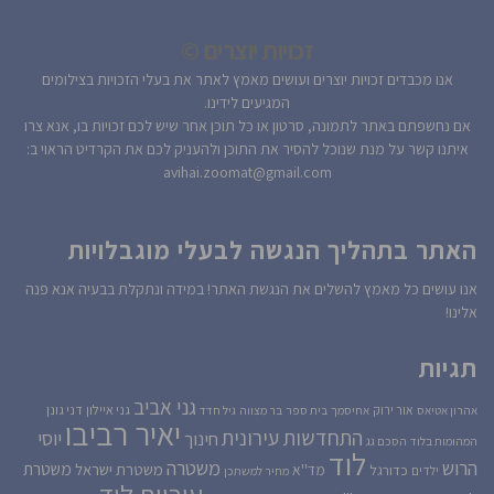
זכויות יוצרים ©
אנו מכבדים זכויות יוצרים ועושים מאמץ לאתר את בעלי הזכויות בצילומים
המגיעים לידינו.
אם נחשפתם באתר לתמונה, סרטון או כל תוכן אחר שיש לכם זכויות בו, אנא צרו
איתנו קשר על מנת שנוכל להסיר את התוכן ולהעניק לכם את הקרדיט הראוי ב:
avihai.zoomat@gmail.com
האתר בתהליך הנגשה לבעלי מוגבלויות
אנו עושים כל מאמץ להשלים את הנגשת האתר! במידה ונתקלת בבעיה אנא פנה
אלינו!
תגיות
גני אביב
גני איילון
דני גונן
אור ירוק
אהרון אטיאס
אחיסמך
בית ספר
בר מצווה
גיל חדד
יאיר רביבו
התחדשות עירונית
יוסי
חינוך
המהומות בלוד
הסכם גג
לוד
הרוש
משטרה
משטרת
משטרת ישראל
כדורגל
מד''א
ילדים
מחיר למשתכן