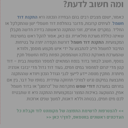
ומה חשוב לדעת?
כאמור, ישנם מצבים רבים בהם הבחירה הנכונה היא
התקנת דוד
חשמל
. לעיתים קרובות, מדובר בהחלפת דוד חשמלי ישן שהתקלקל או
החליד. במקרים אחרים, זוהי ההתקנה הראשונה בדירה חדשה מקבלן
שאינה כוללת מערכת סולארית. גם כאן, אסור להקל ראש בחשיבות
המקצועיות.
התקנת דוד חשמל
דורשת הקפדה יתרה על בטיחות.
החיבור לחשמל חייב להתבצע על ידי איש מקצוע מוסמך, ולוודא
שהמערכת מאורקת כהלכה ושהמפסק הפחת בלוח החשמל תקין.
בנוסף, חשוב לבחור בדוד בנפח המתאים למספר הנפשות בבית – דוד
קטן מדי יגרום למחסור במים חמים, בעוד דוד גדול מדי יבזבז אנרגיה
מיותרת. מתקין מנוסה יידע לייעץ לגבי הגודל הנכון ויוודא שההתקנה
מתבצעת במיקום נגיש לצורכי תחזוקה עתידית. בסופו של דבר, בין אם
בחרתם במערכת
דודי שמש
מתקדמת של “כרומגן” או בדוד חשמל
אמין, ההשקעה באיכות המוצר ובמקצועיות ההתקנה היא זו שתבטיח
לכם מים חמים, בבטחה וללא דאגות, למשך שנים ארוכות.
>> להצטרפות לרשימת התפוצה של מקומונט לוד וקבלת כל
העדכונים ראשונים בווטסאפ, לחץ/י כאן <<