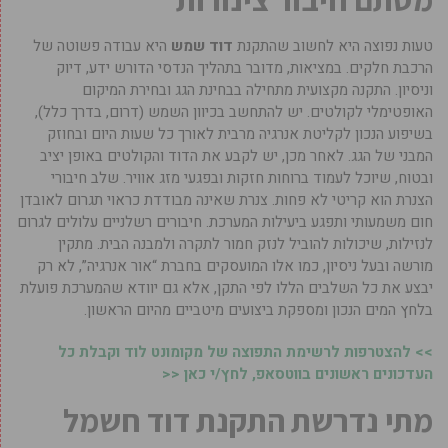
טעות נפוצה היא לחשוב שהתקנת
דוד שמש
היא עבודה פשוטה של
הרכבת חלקים. במציאות, מדובר בתהליך הנדסי הדורש ידע, דיוק
וניסיון. התקנה מקצועית מתחילה בבחינת הגג ובחירת המיקום
האופטימלי לקולטים. יש להתחשב בכיוון השמש (דרום, בדרך כלל),
בשיפוע הנכון לקליטת אנרגיה מרבית לאורך כל שעות היום ובחוזק
המבני של הגג. לאחר מכן, יש לקבע את הדוד והקולטים באופן יציב
ובטוח, שיוכל לעמוד ברוחות חזקות ובפגעי מזג אוויר. שלב חיבורי
הצנרת הוא קריטי לא פחות. צנרת שאינה מבודדת כראוי תגרום לאובדן
חום משמעותי ותפגע ביעילות המערכת. חיבורים רשלניים עלולים לגרום
לנזילות, שיכולות להוביל לנזק חמור לתקרה ולמבנה הבית. מתקין
מורשה ובעל ניסיון, כמו אלו המועסקים בחברת “אור אנרגיה”, לא רק
יבצע את כל השלבים הללו לפי התקן, אלא גם יוודא שהמערכת פועלת
בלחץ המים הנכון ומספקת ביצועים מיטביים מהיום הראשון.
>> להצטרפות לרשימת התפוצה של מקומונט לוד וקבלת כל
העדכונים ראשונים בווטסאפ, לחץ/י כאן <<
מתי נדרשת התקנת דוד חשמל