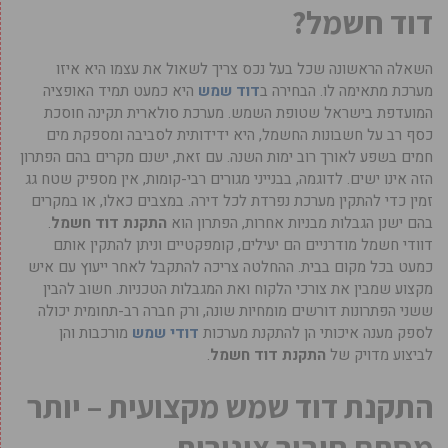
דוד חשמל?
השאלה הראשונה שכל בעל נכס צריך לשאול את עצמו היא איזו
מערכת מתאימה לו. הבחירה ב
דוד שמש
היא כמעט תמיד האופציה
המועדפת בישראל שטופת השמש. מערכת סולארית תקינה חוסכת
כסף רב על חשבונות החשמל, היא ידידותית לסביבה ומספקת מים
חמים בשפע לאורך רוב ימות השנה. עם זאת, ישנם מקרים בהם הפתרון
הזה אינו ישים. לדוגמה, בבנייני מגורים רבי-קומות, אין מספיק שטח גג
זמין כדי להתקין מערכת נפרדת לכל דירה. במצבים כאלו, או במקרים
בהם ישנן הגבלות מבניות אחרות, הפתרון הוא
התקנת דוד חשמל
.
דוודי חשמל מודרניים הם יעילים, קומפקטיים וניתן להתקין אותם
כמעט בכל מקום בבית. ההחלטה צריכה להתקבל לאחר ייעוץ עם איש
מקצוע שמבין את צורכי הלקוח ואת המגבלות הטכניות. חשוב להבין
ששני הפתרונות דורשים מומחיות שונה, ורק חברה רב-תחומית יכולה
לספק מענה איכותי הן להתקנת מערכות
דודי שמש
מורכבות והן
לביצוע מדויק של
התקנת דוד חשמל
.
התקנת דוד שמש מקצועית – יותר
מסתם חיבור צינורות