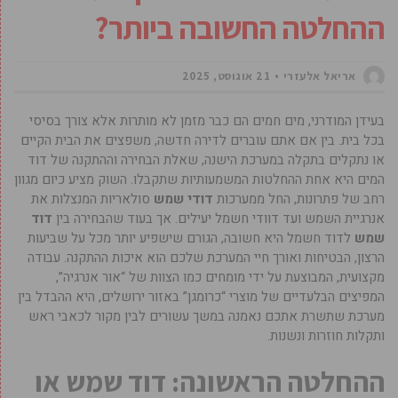
ההחלטה החשובה ביותר?
אריאל אלעזרי
21 אוגוסט, 2025
בעידן המודרני, מים חמים הם כבר מזמן לא מותרות אלא צורך בסיסי
בכל בית. בין אם אתם עוברים לדירה חדשה, משפצים את הבית הקיים
או נתקלים בתקלה במערכת הישנה, שאלת הבחירה וההתקנה של דוד
המים היא אחת ההחלטות המשמעותיות שתקבלו. השוק מציע כיום מגוון
רחב של פתרונות, החל ממערכות
דודי שמש
סולאריות המנצלות את
אנרגיית השמש ועד דוודי חשמל יעילים. אך בעוד שהבחירה בין
דוד
שמש
לדוד חשמל היא חשובה, הגורם שישפיע יותר מכל על שביעות
הרצון, הבטיחות ואורך חיי המערכת שלכם הוא איכות ההתקנה. עבודה
מקצועית, המבוצעת על ידי מומחים כמו הצוות של “אור אנרגיה”,
המפיצים הבלעדיים של מוצרי “כרומגן” באזור ירושלים, היא ההבדל בין
מערכת שתשרת אתכם נאמנה במשך עשורים לבין מקור לכאבי ראש
ותקלות חוזרות ונשנות.
ההחלטה הראשונה: דוד שמש או