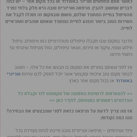
כאשר אתם מחפשים וטרינר באשדוד או בכל מקום אחר – יש כמה
דברים שחשוב להבין. מרפאה וטרינרית טובה היא חלק בלתי נפרד
מהטיפול בחיית המחמד שלכם, משום שבמקום זה תוכלו לקבל את
השירות הטוב ביותר הנוגע לחיית המחמד שאתם אוהבים ואחראיים
לחייה.
מדובר במקום שבו תקבלו טיפולים סטנדרטיים כמו חיסונים, טיפול
תילוע שנתי, עיקור או סירוס, ושאר טיפולים, החל מטיפול שיגרתי עד
ניתוחי חירום.
אז לפני שאתם בוחרים את המקום בו תבצעו את כל אלה – חשוב
לבחור מקום טוב איכותי ומקצועי אשר יוכל לספק לכם שירות
וטרינרי
באשדוד
או בכול מקום אחר בארץ.
>> להצטרפות לרשימת התפוצה של מקומונט לוד וקבלת כל
העדכונים ראשונים בווטסאפ, לחץ/י כאן <<
אז מה צריך לדעת על מרפאה כזאת לפני שמבצעים את הבחירה?
הנה כמה נקודות:
ציוד ושירותים – מרפאה וטרינרית טובה חייבת להיות מצוידת בכל