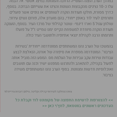
במהלך הערב הוצגה העשייה הרחבה והמגוונת במיצג אנושי. אל הבמה
עלו כ-10 נציגים מהקבוצות השונות והציגו את עשייתם הברוכה. בנוסף,
כדרך מסורת, חולקו תעודות הוקרה לשותפים או גופים אשר פועלים
ותורמים לעיר לוד באופן ייחודי, בהם מועדון אלה, פורום נשים עירוני,
שולחן עגול 5 וארז דיגמי- שוטר קהילתי של מרכז העיר. בנוסף, הוענקה
תעודת הוקרה מיוחדת למשפחת הקייס ימנו טמייט ז”ל על פועלו
ותרומתו הרבה לקהילת יוצאי אתיופיה ולתושבי העיר כולה.
בהמשכו של הערב נהנו המשתתפים ממונודרמה ייחודית ‘בשירות
הציבור’. המונודרמה מספרת את סיפורה של אורנה, הנאלצת לבצע
עבודות שירות עקב עבירות של העלמת מס. המסע הזה מוביל אותה
לפעול בקהילה, להתאהב ולהתרגש ממפגש ישיר וכנה עם תושבים
ואוכלוסיות חדשות ומגוונות. בסוף הערב נהנו המשתתפים משירה
בציבור.
צוות המחלקה לשירותי קהילה וקליטה. צילום: דוברות עיריית לוד
>> להצטרפות לרשימת התפוצה של מקומונט לוד וקבלת כל
העדכונים ראשונים בווטסאפ, לחץ/י כאן <<