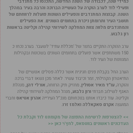
כמידי שנה, לכבודה של השנה החדשה, התכנסו כל מתנדבי
ופעילי לוד לערב הוקרה על העשייה הברוכה והרבה בעיר במהלך
השנה. קבוצות המתנדבים והפעילים השונות פועלות לרווחתם של
תושבי העיר ותרומתן ניכרת בתחומים השונים. את הפעילים
והמתנדבים מלווה צוות המחלקה לשירותי קהילה וקליטה בראשות
רון גלבוע.
ערב ההוקרה התקיים בחצר של ‘מכללת עתיד’ לשעבר. בערב נכחו כ
150 משתתפים אשר פועלים בתחומים השונים בשכונות ובקהילות
המגוונות של העיר לוד.
הערב החל בקבלת פנים חגיגית אשר כללה פסלים אנושיים של
התיאטרון הקהילתי, זמר וכיבוד עשיר. לאחר מכן נשאו דברי ברכה
והוקרה,
עו”ד מאיר אסולין
, מחזיק תיק הרווחה,
אורלי דהן,
מנהלת
האגף לשילוב חברתי
ורון גלבוע,
מנהל המחלקה לשירותי קהילה
וקליטה. עוד כיבדו אותנו בנוכחותם מנכ”ל העירייה
אהרון אטיאס
וחברי
המועצה
אקרם סאקאללה ואלמז זרו.
>> להצטרפות לרשימת התפוצה של מקומונט לוד וקבלת כל
העדכונים ראשונים בווטסאפ, לחץ/י כאן <<