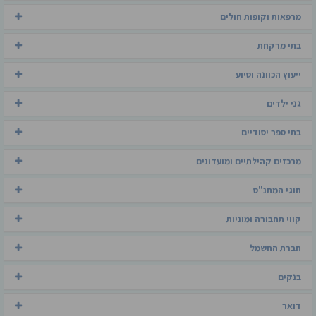
מרפאות וקופות חולים
בתי מרקחת
ייעוץ הכוונה וסיוע
גני ילדים
בתי ספר יסודיים
מרכזים קהילתיים ומועדונים
חוגי המתנ"ס
קווי תחבורה ומוניות
חברת החשמל
בנקים
דואר