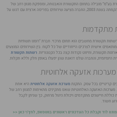
שורת בע”מ” מובילה בתחום התקשורת והאבטחה, ומספקת מגוון רחב של
פתרונות מתקדמים לחברות וארגונים. מאז הקמתה בשנת 2003, החברה מציעה שירותים בפריסה ארצית עם דגש על
ת מתקדמות
רשתות תקשורת מחשבים הוא תחום מרכזי. חברת “רומנו תשתיות
ותאמים אישית לצרכים הייחודיים של כל לקוח. בין השירותים המוצעים
רונות תקשורת, וחיווט נקודות קצה בכל הקטגוריות.
רשתות תקשורת
היומיומית, והחברה שלנו דואגת שהן יפעלו באופן חלק וללא תקלות.
רכות אזעקה אלחוטיות
ים קריטיים בכל עסק. התקנת
מערכת אזעקה אלחוטית
היא אחת
 מערכות האזעקה האלחוטיות שאנו מתקינים מתאימות למגוון רחב של
 כוללת חיישנים מתקדמים ויכולת ניהול מרחוק, כך שניתן לקבל
וע חשוד.
נט לוד וקבלת כל העדכונים ראשונים בווטסאפ, לחץ/י כאן <<