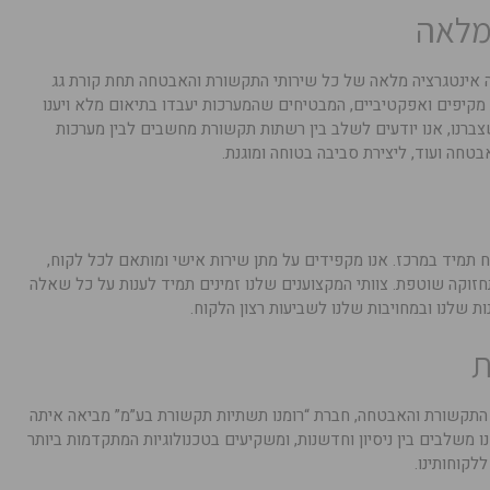
המלאה
ה אינטגרציה מלאה של כל שירותי התקשורת והאבטחה תחת קורת גג
 מקיפים ואפקטיביים, המבטיחים שהמערכות יעבדו בתיאום מלא ויענו
שצברנו, אנו יודעים לשלב בין רשתות תקשורת מחשבים לבין מערכות
טחה ועוד, ליצירת סביבה בטוחה ומוגנת.
 תמיד במרכז. אנו מקפידים על מתן שירות אישי ומותאם לכל לקוח,
חזוקה שוטפת. צוותי המקצוענים שלנו זמינים תמיד לענות על כל שאלה
ת שלנו ובמחויבות שלנו לשביעות רצון הלקוח.
ת
 התקשורת והאבטחה, חברת “רומנו תשתיות תקשורת בע”מ” מביאה איתה
ו משלבים בין ניסיון וחדשנות, ומשקיעים בטכנולוגיות המתקדמות ביותר
לקוחותינו.