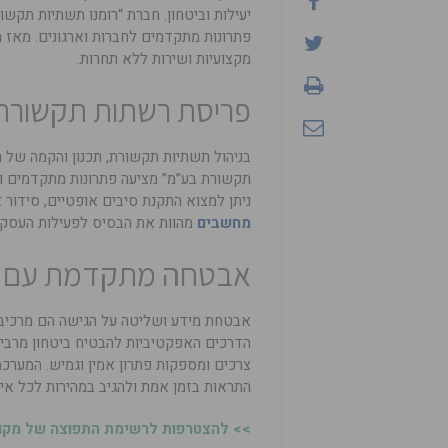
יעילות וביטחון. חברת “רומנו תשתיות תק
מקצועיות ושירות ללא תחרות.
פריסת רשתות תקשור
בניהול תשתיות תקשורת, תכנון והקמה של 
תקשורת בע”מ” מציעה פתרונות מתקדמים ומ
ניתן למצוא התקנת סיבים אופטיים, סידור א
מחשבים
מהוות את הבסיס לפעילות העסקית 
אבטחה מתקדמת עם מע
אבטחת מידע ושליטה על הגישה הם מרכיב
הדרכים האפקטיביות להבטיח ביטחון מרבי.
צרכים ומספקות פתרון אמין וגמיש. המערכת
התראות בזמן אמת ולהגיב במהירות לכל איר
>> להצטרפות לרשימת התפוצה של מקומו