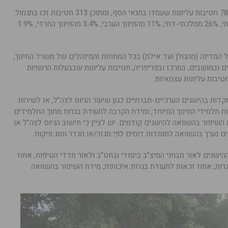
בשנת הלימודים הנוכחית נכללו בסך הכל 784 חטיבות עליונות שעמדו בתנאי הסף, ומתוכן 313 חטיבות זכו בתגמול.
56% מתוכן הן חטיבות במגזר היהודי-ממלכתי, 26% ממלכתי-דתי, 11% מהחינוך הערבי, 3.4% מהחינוך החרדי, 1.9%
ל המדינה (מהגולן ועד אילת) בכל המחוזות והמינהלים של משרד החינוך,
צים ובמושבים, במרכז ובפריפריה, חטיבות עליונות שבבעלות הרשויות
טיבות עליונות עצמאיות.
ות בהישגים הערכיים-חברתיים כגון שיעור הגיוס לצה”ל, או לשירות
ת תלמידי החינוך המיוחד, ומידת הקרבה לתעודת בגרות מתוך התלמידים
השיפור בהשוואה להישגים קודמים. יש לציין כי חישוב הגיוס לצה”ל או
ם נערך בהשוואה למוסדות דומים לפי מגזר/או מגדר וסוג פיקוח.
הישגים לאור מבחני המיצ”ב ביסודי ובחט”ב ולאור מדדי הטיפוח, אחוז
גרות, אחוז זכאות לתעודת בגרות איכותית, מידת השיפור בהשוואה