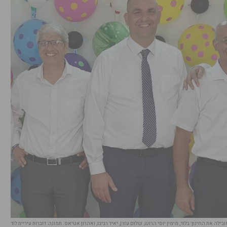
ה את החינוך בלוד, מימין יוסי הרוש, שלום עזרן, יאיר רביבו, ואהרון אטיאס. תמונה: דוברות עיריית לוד