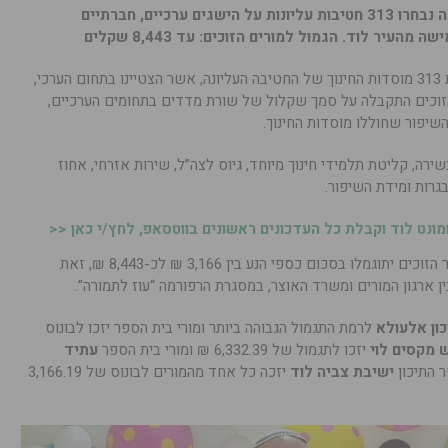
בבונוס של אלפי שקלים לכל מורה. השנה נבחרו 313 חטיבות עליונות על הישגים ערכיים, חברתיים
העיר לוד. הגמול למורים הזוכים: עד 8,443 שקלים
משרד החינוך מפרסם היום, (ד’) את רשימת 313 מוסדות החינוך של החטיבה העליונה, אשר הצטיינו בתחום הערכי,
הזוכים התקבלה על סמך שקלול של שורת מדדים בתחומים הערכיים,
השיפור שחוללו מוסדות החינוך.
שירה, קליטת תלמידי חינוך מיוחד, גיוס לצה”ל, שירות אזרחי, אחוז
גרות ומידת השיפור.
נט לוד וקבלת כל העדכונים ראשונים בווטסאפ, לחץ/י כאן <<
לאור הישגיהם, עובדי ההוראה שבבתי הספר הזוכים יתוגמלו בסכום כספי הנע בין 3,166 ₪ לכ-8,443 ₪, זאת
ן ארגון המורים ומשרד האוצר, במסגרת הרפורמה “עוז לתמורה”.
כון אלעולא
לרמת התגמול הגבוהה ביותר ומורי בית הספר יזכו לבונוס
 מקסים לוי
יזכו לתגמול של 6,332.39 ₪ ומורי בית הספר
עתיד
ישיבת צביה לוד
יזכה כל אחד מהמורים לבונוס של 3,166.19