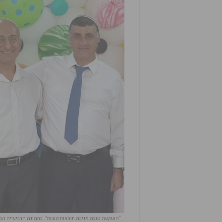
“השקעה טובה מניבה תוצאות טובות”. בתמונה הרביעייה המוביל