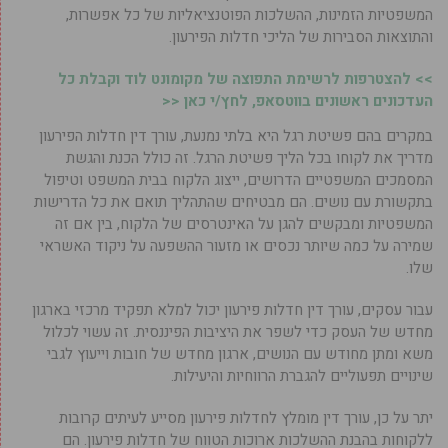
המשפטיות הזמינות, ההשלכות הפוטנציאליות של כל אפשרות,
והתוצאות הסבירות של הליכי חדלות הפירעון.
>> להצטרפות לרשימת התפוצה של מקומונט לוד וקבלת כל
העדכונים ראשונים בווטסאפ, לחץ/י כאן <<
במקרים בהם פשיטת רגל היא בלתי נמנעת, עורך דין חדלות הפירעון
מדריך את לקוחו בכל הליך פשיטת הרגל. זה כולל הכנת והגשת
המסמכים המשפטיים הדרושים, ייצוג הלקוח בבית המשפט וטיפול
בתקשורת עם נושים. הם מבטיחים שהתהליך תואם את כל הדרישות
המשפטיות ומבקשים להגן על האינטרסים של הלקוח, בין אם זה
שמירה על כמה שיותר נכסים או מזעור ההשפעה על ניקוד האשראי
שלו.
עבור עסקים, עורך דין חדלות פירעון יכול למלא תפקיד מרכזי בארגון
מחדש של העסק כדי לשפר את היציבות הפיננסית. זה עשוי לכלול
משא ומתן מחודש עם הנושים, ארגון מחדש של חובות וייעוץ לגבי
שינויים תפעוליים להגברת הרווחיות והיעילות.
יתר על כן, עורך דין מומלץ לחדלות פירעון מסייע לעיתים קרובות
ללקוחות בהבנת ההשלכות ארוכות הטווח של חדלות פירעון. הם