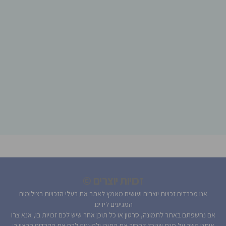
זכויות יוצרים ©
אנו מכבדים זכויות יוצרים ועושים מאמץ לאתר את בעלי הזכויות בצילומים
המגיעים לידינו.
אם נחשפתם באתר לתמונה, סרטון או כל תוכן אחר שיש לכם זכויות בו, אנא צרו
איתנו קשר על מנת שנוכל להסיר את התוכן ולהעניק לכם את הקרדיט הראוי ב: