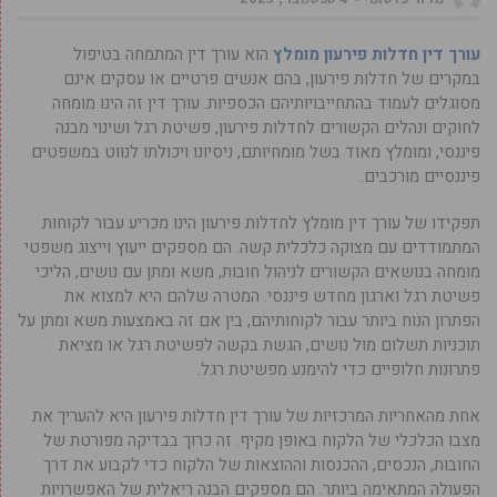
עורך דין חדלות פירעון מומלץ
הוא עורך דין המתמחה בטיפול
במקרים של חדלות פירעון, בהם אנשים פרטיים או עסקים אינם
מסוגלים לעמוד בהתחייבויותיהם הכספיות. עורך דין זה הינו מומחה
לחוקים ונהלים הקשורים לחדלות פירעון, פשיטת רגל ושינוי מבנה
פיננסי, ומומלץ מאוד בשל מומחיותם, ניסיונו ויכולתו לנווט במשפטים
פיננסיים מורכבים.
תפקידו של עורך דין מומלץ לחדלות פירעון הינו מכריע עבור לקוחות
המתמודדים עם מצוקה כלכלית קשה. הם מספקים ייעוץ וייצוג משפטי
מומחה בנושאים הקשורים לניהול חובות, משא ומתן עם נושים, הליכי
פשיטת רגל וארגון מחדש פיננסי. המטרה שלהם היא למצוא את
הפתרון הנוח ביותר עבור לקוחותיהם, בין אם זה באמצעות משא ומתן על
תוכניות תשלום מול נושים, הגשת בקשה לפשיטת רגל או מציאת
פתרונות חלופיים כדי להימנע מפשיטת רגל.
אחת מהאחריות המרכזיות של עורך דין חדלות פירעון היא להעריך את
מצבו הכלכלי של הלקוח באופן מקיף. זה כרוך בבדיקה מפורטת של
החובות, הנכסים, ההכנסות וההוצאות של הלקוח כדי לקבוע את דרך
הפעולה המתאימה ביותר. הם מספקים הבנה ריאלית של האפשרויות