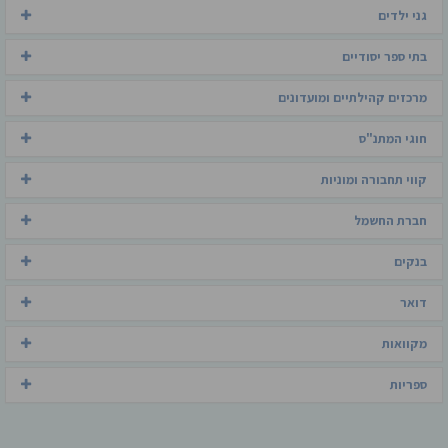
גני ילדים
בתי ספר יסודיים
מרכזים קהילתיים ומועדונים
חוגי המתנ"ס
קווי תחבורה ומוניות
חברת החשמל
בנקים
דואר
מקוואות
ספריות