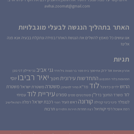
avihai.zoomat@gmail.com
האתר בתהליך הנגשה לבעלי מוגבלויות
אנו עושים כל מאמץ להשלים את הנגשת האתר! במידה ונתקלת בבעיה אנא פנה
אלינו!
תגיות
גני אביב
גני איילון
דני גונן
אור ירוק
אהרון אטיאס
אחיסמך
בית ספר
בר מצווה
גיל חדד
יאיר רביבו
התחדשות עירונית
יוסי
חינוך
המהומות בלוד
הסכם גג
לוד
הרוש
משטרה
משטרת
משטרת ישראל
כדורגל
מד''א
ילדים
מחיר למשתכן
עיריית לוד
לוד
ספורט
נדל''ן
עמיחי
משרד החינוך
סטודנטים
סמים
קורונה
רכבת ישראל
לנגפלד
ראש העיר
רמלה
קהילה
פינוי בינוי
רוטרי
רמת אלישיב
רפי יקותיאל
תרבות
רמת אשכול
תחרות
רצח
תיירות
תלמידים