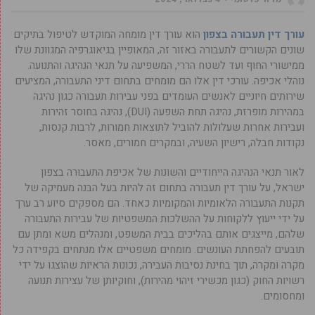
עורך דין תעבורה בצפון
הוא עורך דין מומחה המוקדש לטיפול בתיקים
שונים הקשורים לתעבורה באזור זה, המאופיין בגיאוגרפיה המגוונת שלו
ממישורי החוף ועד לשטח הררי, המשפיעה על תנאי הנהיגה והתנועה.
נוהלי אכיפה. עורכי דין אלו הם מומחים בתחום דיני התעבורה, המציעים
שירותים חיוניים לאנשים העומדים בפני עבירות תעבורה כגון נהיגה
במהירות מופרזת, נהיגה תחת השפעה (DUI), נהיגה בחוסר זהירות
ועבירות אחרות שעלולות להוביל לתוצאות חמורות, לרבות קנסות,
נקודות חבלה, רישיון השעיה, ובמקרים חמורים, מאסר.
לאור תנאי הנהיגה הייחודיים והשונות של אכיפת התעבורה בצפון
ישראל, על עורך דין תעבורה בתחום זה להיות בעל הבנה מעמיקה של
תקנות התעבורה הלאומיות והמקומיות כאחד. הם מספקים סיוע רב ערך
על ידי ייעוץ ללקוחות על ההשלכות המשפטיות של עבירות התעבורה
שלהם, מייצגים אותם בהליכים בבית המשפט, ומנהלים משא ומתן עם
תובעים להפחתת העונשים. מומחים משפטיים אלו מנתחים בקפידה כל
מקרה ומקרה, תוך בחינת נסיבות העבירה, נכונות הראיות שהוצגו על ידי
רשויות החוק (כגון מכשירי זיהוי מהירות), וחוקיותן של עצירות תנועה
ומחסומים.