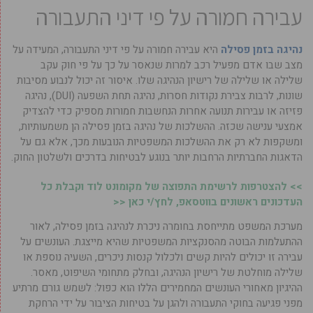
עבירה חמורה על פי דיני התעבורה
נהיגה בזמן פסילה
היא עבירה חמורה על פי דיני התעבורה, המעידה על
מצב שבו אדם מפעיל רכב למרות שנאסר על כך על פי חוק עקב
שלילה או שלילה של רישיון הנהיגה שלו. איסור זה יכול לנבוע מסיבות
שונות, לרבות צבירת נקודות חסרות, נהיגה תחת השפעה (DUI), נהיגה
פזיזה או עבירות תנועה אחרות הנחשבות חמורות מספיק כדי להצדיק
אמצעי ענישה שכזה. ההשלכות של נהיגה בזמן פסילה הן משמעותיות,
ומשקפות לא רק את ההשלכות המשפטיות הנובעות מכך, אלא גם על
הדאגות החברתיות הרחבות יותר בנוגע לבטיחות בדרכים ולשלטון החוק.
>> להצטרפות לרשימת התפוצה של מקומונט לוד וקבלת כל
העדכונים ראשונים בווטסאפ, לחץ/י כאן <<
מערכת המשפט מתייחסת בחומרה ניכרת לנהיגה בזמן פסילה, לאור
ההתעלמות הבוטה מהסנקציות המשפטיות שהיא מייצגת. העונשים על
עבירה זו יכולים להיות קשים ולכלול קנסות ניכרים, השעיה נוספת או
שלילה מוחלטת של רישיון הנהיגה, ובחלק מתחומי השיפוט, מאסר.
ההיגיון מאחורי העונשים המחמירים הללו הוא כפול: לשמש גורם מרתיע
מפני פגיעה בחוקי התעבורה ולהגן על בטיחות הציבור על ידי הרחקת