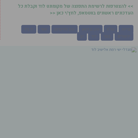
>> להצטרפות לרשימת התפוצה של מקומונט לוד וקבלת כל
העדכונים ראשונים בווטסאפ, לחץ/י כאן <<
בריות
גמ"ח
הרב בן דהאן
הרב גלויברמן
חסד
יד ביד
ירושלים
כסף
לוד
רב