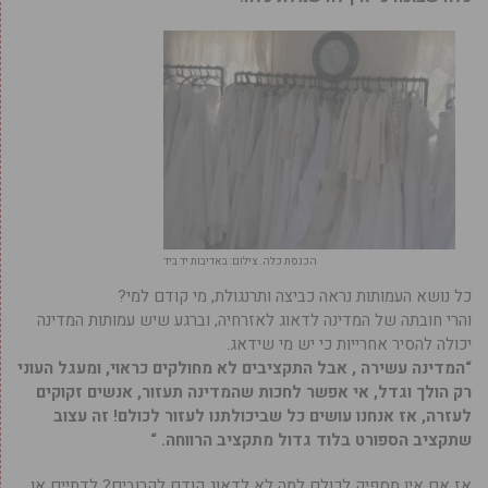
הכנסת כלה. צילום: באדיבות יד ביד
כל נושא העמותות נראה כביצה ותרנגולת, מי קודם למי?
והרי חובתה של המדינה לדאוג לאזרחיה, וברגע שיש עמותות המדינה
יכולה להסיר אחרייות כי יש מי שידאג.
“המדינה עשירה , אבל התקציבים לא מחולקים כראוי, ומעגל העוני
רק הולך וגדל, אי אפשר לחכות שהמדינה תעזור, אנשים זקוקים
לעזרה, אז אנחנו עושים כל שביכולתנו לעזור לכולם! זה עצוב
שתקציב הספורט בלוד גדול מתקציב הרווחה. “
אז אם אין מספיק לכולם למה לא לדאוג
קודם
לקרובים? לדתיים או