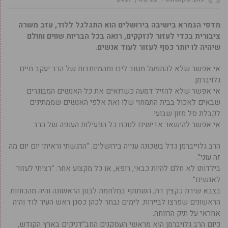
מדפי הגמרא בישיבה בירושלים הוא התגלגל ללוד, עזב משרה
ציבורית בכדי לעזור לנזקקים, רואה בכל הבריות שווים וחולם
שיהיה לו יותר כסף לעזור לעוד אנשים.
אי אפשר שלא להתפעל מטוב ליבו ומהמיוחדות של הרב יעקב חיים
גלויברמן.
אי אפשר שלא להזיל דמעה כשרואים את כל האנשים המבוגרים
שבאים לאכול בבית התמחוי שלו ואת אלפי האנשים שממתינים
לקבלת סל מזון שבועי.
אי אפשר להישאר אדישים לנוכח כל הפעילות הענפה של הרב.
הרב גלוייברמן גדל בשכונה ענייה בירושלים. “הרגשתי וראיתי יום יום מה
זה עוני”.
בילדותו לא חלם להיות כבאי, רופא, או כל מקצוע אחר. “רציתי לעזור
לאנשים”.
בצבא שירת כקצין דת, השתתף במלחמת לבנון הראשונה והיה מהכוחות
הראשונים שפרצו לביירות. לימים נבחר לכהן כסגן ראש העיר לוד והיה
אחראי על תיק הרווחה.
כיום הרב גלויברמן הוא מראשי העסקנים החב”דניקים בארץ הקודש,