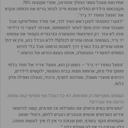
אחיו ואת מעגל העוני ההולך ומתרחב, אחרי שקוצצו 70%
מקצבאות הילדים החליט שהוא חייב לעזור,הרים את הכפפה והקים
את ‘מפעל החסד יד ביד’.
“לצערי התמנתי לסגן ראש העיר לוד, אני סולד מפוליטיקה אבל
חשבתי שזה יהיה מנוף לעזור למשפחות, אמרתי לצערי כי גיליתי
שזה לא עזר. רק כשיצאתי מהמשרה הציבורית הקמתי את עמותת
יד ביד, בעמותה אנחנו עוזרים לכולם!!! ללא הבדל גזע, מין או דת!
אנחנו עוזרים בכל הארץ דרך לשכות הרווחה אבל בלי להיות
כפופים למשרדי הממשלה, אנחנו בעצם הזרוע של הרווחה.”
‘מפעל החסד יד ביד’ – כשמו כן הוא, מפעל אדיר של חסד בלתי
פוסק! סלי מזון, ארוחות חמות בבית התמחוי, ילקוטים לילדים,
רהיטים ומוצרי חשמל, שמיכות לחורף, ביגוד, הנעלה ואפילו סלון
כלות.
העמותה מתקיימת רק מתרומות, לא קל כשכל שני וחמישי קמה עמותה
חדשה איך שורדים?
“התורמים באים ורואים את הפעילות אז תורמים, קשה להישאר
אדיש כשרואים אנשים מבוגרים רעבים ללחם, ניצולי שואה
שקופאים מקור בחורף, חתן שבוכה כי אין לו איך לעשות חתונה,
כלה שבוכה כי אין לה שמלת כלה.”