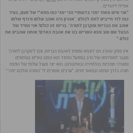
אפילו ליהודים…
“אני איש מאוד ימני בדעותיי הכי ימני כמו מפא”י של פעם, בעיר
כמו לוד חייבים לתת לכולם. ‘אהרון היה אוהב שלום ורודף שלום
אוהב את הבריות ומקרבן לתורה’. בריות זה כולם! אני חסיד של
הבעל שם טוב והוא השריש בנו את אהבת האדם! אנחנו אוהבים את
כולם.”
אין ספק שהרב הנו דוגמא ומופת לאהבת הבריות, וגם ל’מקרבן לתורה’.
מעבר למסירותו של הרב במפעל החסד הוא כותב טורים בעיתונים
ומשדר תוכניות בטלוויזיה ובאינטרנט, הוא יצר מעגל עולמי של הפצת
תורה בדרך נעימה ובמאור פנים. “ערבים אומרים לי ‘התורה שלכם יפה’.”