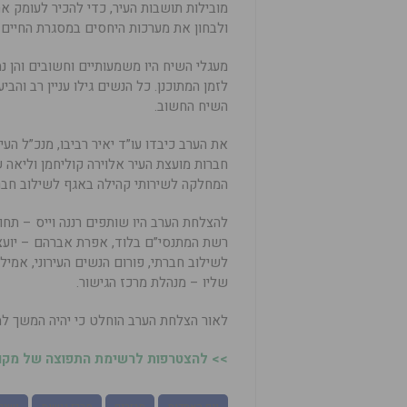
מובילות תושבות העיר, כדי להכיר לעומק א
ולבחון את מערכות היחסים במסגרת החיים 
מעגלי השיח היו משמעותיים וחשובים והן 
לזמן המתוכנן. כל הנשים גילו עניין רב והבי
השיח החשוב.
את הערב כיבדו עו”ד יאיר רביבו, מנכ”ל העי
חברות מועצת העיר אלוירה קוליחמן וליאה ש
המחלקה לשירותי קהילה באגף לשילוב חברתי
להצלחת הערב היו שותפים רננה וייס – תחום
רשת המתנסי”ם בלוד, אפרת אברהם – יועצת
לשילוב חברתי, פורום הנשים העירוני, אמיל 
שליו – מנהלת מרכז הגישור.
לאור הצלחת הערב הוחלט כי יהיה המשך למ
>> להצטרפות לרשימת התפוצה של מקומו