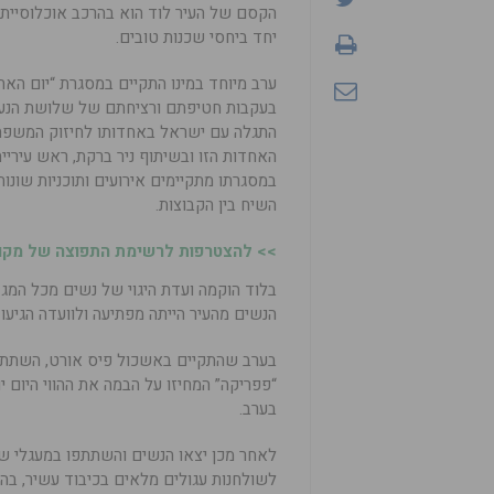
הקסם של העיר לוד הוא בהרכב אוכלוסייתה 
יחד ביחסי שכנות טובים.
ערב מיוחד במינו התקיים במסגרת “יום הא
בעקבות חטיפתם ורציחתם של שלושת הנערי
התגלה עם ישראל באחדותו לחיזוק המשפח
האחדות הזו ובשיתוף ניר ברקת, ראש עירי
במסגרתו מתקיימים אירועים ותוכניות שונו
השיח בין הקבוצות.
>> להצטרפות לרשימת התפוצה של מקומו
בלוד הוקמה ועדת היגוי של נשים מכל המג
הנשים מהעיר הייתה מפתיעה ולוועדה הגיעו 25 נשים שרצו לקחת חלק בתכנון וביצוע ערב האחדות
“פפריקה” המחיזו על הבמה את ההווי היום
בערב.
לאחר מכן יצאו הנשים והשתתפו במעגלי ש
לשולחנות עגולים מלאים בכיבוד עשיר, בה