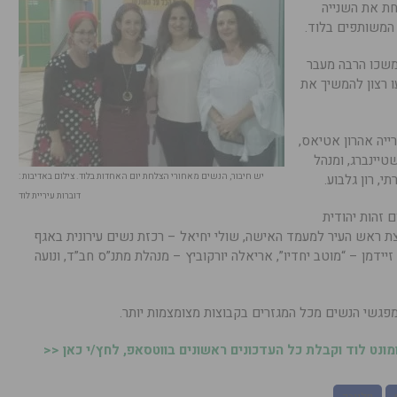
חת את השנייה
המשותפים בלוד.
נמשכו הרבה מעבר
עו רצון להמשיך את
רייה אהרון אטיאס,
טיינברג, ומנהל
, רון גלבוע.
יש חיבור, הנשים מאחורי הצלחת יום האחדות בלוד. צילום באדיבות :
דוברות עיריית לוד
 זהות יהודית
 ראש העיר למעמד האישה, שולי יחיאל – רכזת נשים עירונית באגף
זיידמן – “מוטב יחדיו”, אריאלה יורקוביץ – מנהלת מתנ”ס חב”ד, ונועה
פגשי הנשים מכל המגזרים בקבוצות מצומצמות יותר.
נט לוד וקבלת כל העדכונים ראשונים בווטסאפ, לחץ/י כאן <<