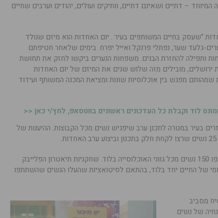
המיוחד – דתיים ושאינם דתיים, וותיקים ועולים, יהודים וערבים שחיים
חדות “שעסק בחיים המשותפים בעיר . יום האחדות הוא מיזם שנולד
ם-גלעד שער, נפתלי פרנקל ואייל יפרח. בימים שלאחר חטיפתם
ות ותפילה להחזרת הבנים. משפחות הנערים ביקשו לחזק את תחושת
ית ירושלים, מובילים מזה שלוש שנים את המיזם של יום האחדות
ת שמהותם מפגש בין אוכלוסיות שונות ומציאת המכנה המשותף ועידוד
נט לוד וקבלת כל העדכונים ראשונים בווטסאפ, לחץ/י כאן <<
זרים בעיר במטרה לתכנן ערב שיפגיש נשים מכל הקבוצות. ההיענות של
.
בערב שהתקיים באשכול פיס אורט, השתתפו 150 נשים מכל גווני האוכלוסייה בלוד. שחקניות תיאטרון הפלייבק
 יומי של החיים יחד בלוד, בהתאם לסיטואציות שהעלו הנשים שהשתתפו
יח מסביב
נחיה של נשים