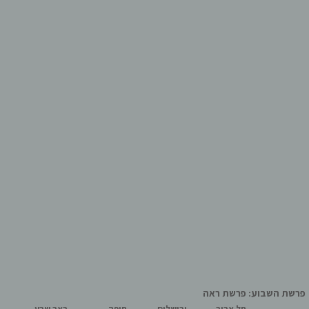
פרשת השבוע: פרשת ראה
תל אביב
ירושלים
חיפה
באר שבע