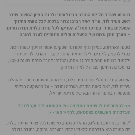
בשבוע שעבר חל יום המורה הבינלאומי ולרגל הציון החשוב שיגר
ראש העיר לוד, עו”ד יאיר רביבו צרור ברכות לכל צוותי החינוך
הפועלים בעיר. במרכז פסג”ה העניקו לכל מורה גלוית תודה ואיתה
– מערך תוכן עצום של הפעלות וכלים חינוכיים לעזר למורה.
בשנה האחרונה, בעידן נגיף הקורונה השקיעו אנשי החינוך שעות רבות
בכדי להעניק לילדים ולילדות את החסר להם – ההרגל להיות יחדיו
וללמוד בצוותא תחת קורת גג אחת, והצליחו לחבר בניהם בשנת 2020,
בה מערכת החינוך עברה ל’למידה מרחוק’.
השבוע קיבלו מנהלי בתי הספר בלוד, שי מתוק ומשחק מיוחד מהנהלת
עיריית לוד, זאת כאות הוקרה, הערכה ותודה – על ההשקעה הבלתי
מתפשרת בחינוך הדור הבא של מדינת ישראל.
>> להצטרפות לרשימת התפוצה של מקומונט לוד וקבלת כל
העדכונים ראשונים בווטסאפ, לחץ/י כאן <<
“למורים, מורות, מנהלים, מנהלות, גננות, סייעות ולכל צוותי החינוך בלוד,
יום המורה הוא הזדמנות להצדיע לכם בהערכה עמוקה, בתודה גדולה