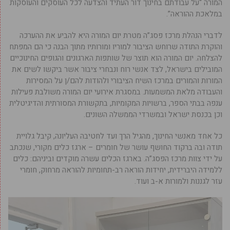
המורה “על עבודתם בחינוך דור העתיד והצדעה לכל העוסקים והעוסקות
במלאכת ההוראה”.
לדברי הנהלת מרכז פסג”ה מטרת יום המורה היא להביע את ההערכה
והוקרת התודה שרוחש הציבור למוריו ומורותיו מתוך הבנה כי הם המפתח
להצלחה. יום המורה הוא תוצר של שותפות הארגונים והגופים החינוכיים
המובילים בישראל, לצד אנשי רוח ונבחרי ציבור אשר ביקשו לשים את
המורות והמורים במרכז השיח הציבורי ולהודות להם/ן על המסירות
והעבודה מלאת המשמעות. במסגרת אירועי יום המורה משולבת פעילות
ענפה בבתי הספר, ברשויות המקומיות, בתקשורת המסורתית והדיגיטלית
וכן בכנסת ישראל ובמשרדי הממשלה השונים.
כל אחד מאנשי החינוך, מהגיל הרך ועד לחטיבה העליונה, קיבל גלויית
תודה ובה ברקוד החושף עושר של חומרים – ארגז כלים מקורי, שנכתב
על ידי צוות מרכז הפסג”ה. בארגז הכלים עשרה מוקדים וביניהם: כלים
ללמידה היברידית, יחידות הוראה רב-תחומיות להוראה מרחוק, חומרי
עזר לגננות ולמורות א-ב ועוד.