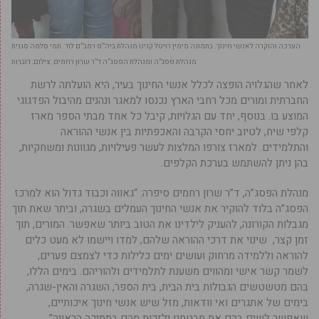
הערכה והוקרה לאנשי חינוך. בתמונה מימין רויטל קנינו מנהלת ביה”ס רמב”ם לוד. תמי סלמה סגנית
מנהלת פסג”ה ומנהלת הפסג”ה ד”ר שרון רחמים. צילום: דוברות
לאחר שהגלויה הופצה לכלל אנשי החינוך בעיר, היא הועלתה לרשת
החברתית ומורים מכל רחבי הארץ נכנסו למאגר ונהנים מהיבול הפדגוגי
המוצע בו. בנוסף, יחד עם הגלויות, קיבל כל אחד מבתי הספר מארז
קלפי שיח, לטיוב יחסי הקרבה והאכפתיות בין אנשי ההוראה
והתלמידים. למארז צורפו המלצות לעשר פעילויות, מגוונות ומשחקיות,
בהן ניתן להשתמש בערכת הקלפים.
מנהלת הפסג”ה, ד”ר שרון רחמים סיפרה: “גאווה וכבוד גדול הוא למרכז
הפסג”ה בלוד להוקיר את אנשי החינוך העמלים בשגרה, וביתר שאת תוך
מגבלות הקורונה, להעניק לילדינו את הטוב ביותר שאפשר. המורים, תוך
זמן קצר, שינוי את דרכי ההוראה שלהם, למדו ויישמו לא מעט כלים
להוראה וללמידה מרחוק ועושים ימים כלילות כדי לצמצם פערים,
לשמר קשר אישי ומהווים משענת לתלמידים ולהוריהם. בימים הללו,
בהם מטשטשים הגבולות בית הבית, בית הספר, השגרה והאין-שגרה,
בימים של אתגרים ואי וודאות, מזל שיש אנשי חינוך איכותיים,
שאפשר לשים בהם את מבטחנו ולזכות מהם בתמיכה הראויה”.