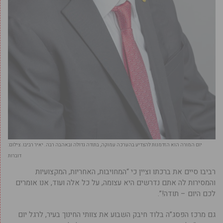
יום המורה הוא הזדמנות להצדיע בהערכה עמוקה, בתודה גדולה ובאהבה רבה. יאיר רביבו. צילום:
דוברות
רביבו סיים את ברכתו וציין כי “המחויבות, האחריות, המקצועיות
והמסירות לה אתם נדרשים היא עצומה, על כל אלה ועוד, אנו אומרים
לכם היום – תודה!”.
גם מרכז הפסג”ה בלוד חיבק השבוע את צוותי החינוך בעיר, לרגל יום