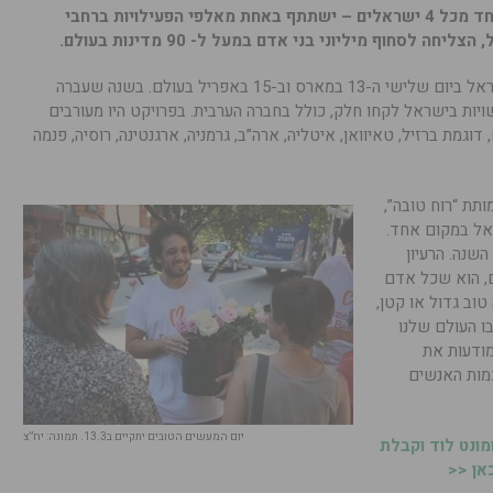
למען הזולת. השנה צפוי מספר שיא – אחד מכל 4 ישראלים – ישתתף באחת מאלפי הפעילויות ברחבי
 לסחוף מיליוני בני אדם במעל ל- 90 מדינות בעולם.
יום מעשים טובים 2018 יתקיים השנה בישראל ביום שלישי ה-13 במארס וב-15 באפריל בעולם. בשנה שעברה
מיליון וחצי ישראלים, 99% מהרשויות בישראל לקחו חלק, כולל בחברה הערבית. בפרויקט היו מעורבים
ות ברחבי העולם, דוגמת ברזיל, טאיוואן, איטליה, ארה”ב, גרמניה, ארגנטינה, רוסיה, פנמה
ותת “רוח טובה”,
אל במקום אחד.
השנה. הרעיון
ם, הוא שכל אדם
וב גדול או קטן,
ו העולם שלנו
מודעות את
מות האנשים
יום המעשים הטובים יתקיים ב13.3. תמונה: יח”צ
ונט לוד וקבלת
אן <<