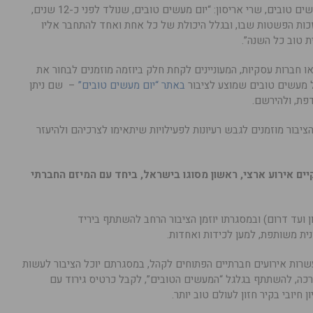
אשת העסקים והפילנתרופית ויוזמת יום מעשים טובים, שרי אריסון: “יום מעשים טובים, שנולד לפני כ-12 שנים,
זכות הפשטות שבו, ובגלל היכולת של כל אחת ואחד להתחבר אליו
ת טוב כל השנה”.
או חברות עסקיות, המעוניינים לקחת חלק ביוזמה מוזמנים לבחור את
 מעשים טובים שמוצע לציבור
באתר “יום מעשים טובים”
– שם ניתן
פת, ולהירשם.
הציבור מוזמנים לגבש רעיונות לפעילויות שיתאימו לצרכיהם ולהיעזר
קיים אירוע ארצי, ראשון מסוגו בישראל, ביחד עם המיזם החברתי
 ועד דרום) ובמסגרתו יוזמן הציבור הרחב להשתתף ביריד
ית משותפת, למען לכידות ואחדות.
שרות אירועים חברתיים הפתוחים לקהל, במסגרתם יוכל הציבור לעשות
ברכה, להשתתף בגלגל “המעשים הטובים”, לקבל כרטיס גירוד עם
חיובי בקיר חזון לעולם טוב יותר.