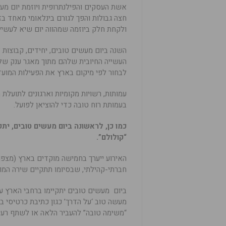
חצה גבולות והפך לגורם בינלאומי מאחד ב
ולקחת חלק ביוזמה שמהווה יום שיא לעשיי
השנה ביום מעשים טובים, יחידים, קבוצות 
העשייה החיובית שלהם מתוך מאגר ענק של
לבחור לפי מיקום בארץ את הפעילות המועד
עמותות, רשויות מקומיות וארגונים לתועלת 
בעמותת רוח טובה כדי להוציאן לפועל.
כמו כן, לראשונה ביום מעשים טובים, ית
“קולולם”.
האירוע ייערך בחמישה מוקדים בארץ (מצפון
חברתי-קהילתי, שבסיומו תתקיים שירה המונ
ביום מעשים טובים יתקיימו ברחבי הארץ ע
מעשה טוב ‘על הדרך’ כגון כתיבת כרטיסי 
“משימה טובה” להעביר הלאה או לשתף רעיון 