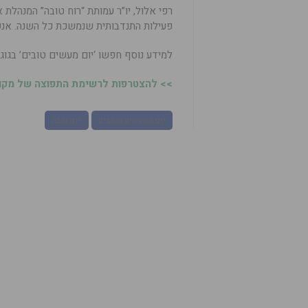
רפי אלול, יו”ר עמותת “רוח טובה” המנהלת
פעילות התנדבותית שנמשכת כל השנה. אנש
למידע נוסף חפשו ‘יום מעשים טובים’ בגוגל
>> להצטרפות לרשימת התפוצה של מקומו
יום המעשים הטובים
רוח טובה