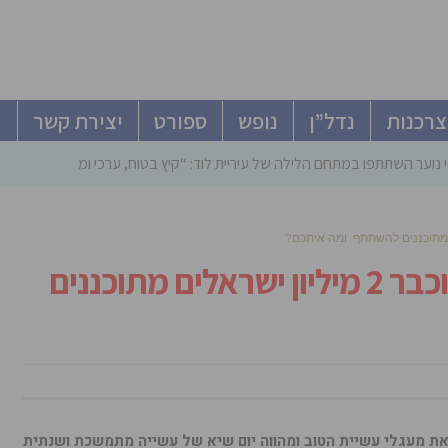
צרכנות
נדל”ן
נופש
ספורט
יצירת קשר
 נוער השתתפו במתחם הלילה של עיריית לוד: “קיץ בטוח, ערכי ומהנה”
יום המעשים הטובים ב13.3 וכבר 2 מיליון ישראלים מתוכננים
ובים, בשנתו ה- 12, מרחיב את מעגלי עשיית הטוב ומהווה יום שיא של עשייה מתמשכת ושנתית