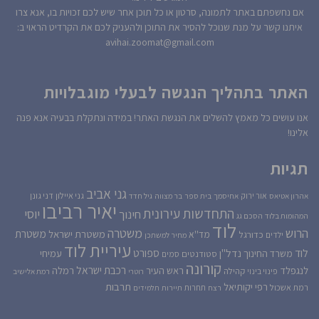
אם נחשפתם באתר לתמונה, סרטון או כל תוכן אחר שיש לכם זכויות בו, אנא צרו
איתנו קשר על מנת שנוכל להסיר את התוכן ולהעניק לכם את הקרדיט הראוי ב:
avihai.zoomat@gmail.com
האתר בתהליך הנגשה לבעלי מוגבלויות
אנו עושים כל מאמץ להשלים את הנגשת האתר! במידה ונתקלת בבעיה אנא פנה
אלינו!
תגיות
גני אביב
גני איילון
דני גונן
אור ירוק
אהרון אטיאס
אחיסמך
בית ספר
בר מצווה
גיל חדד
יאיר רביבו
התחדשות עירונית
יוסי
חינוך
המהומות בלוד
הסכם גג
לוד
הרוש
משטרה
משטרת
משטרת ישראל
כדורגל
מד''א
ילדים
מחיר למשתכן
עיריית לוד
לוד
ספורט
נדל''ן
עמיחי
משרד החינוך
סטודנטים
סמים
קורונה
רכבת ישראל
לנגפלד
ראש העיר
רמלה
קהילה
פינוי בינוי
רוטרי
רמת אלישיב
רפי יקותיאל
תרבות
רמת אשכול
תחרות
רצח
תיירות
תלמידים