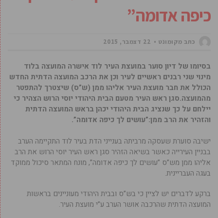
כיפה אדומה”
כתב מקומונט
22 דצמבר, 2015
בסיומו של דיון סוער במועצת העיר לוד אישרה המועצה בלוד
מינוי שני רבנים ראשיים לעיר וכן את הרכב המועצה הדתית החדש
הכולל את חבר מועצת העיר אליהו ממן (ש”ס) שיצטרך להתפטר
מהמועצה.סגן ראש העיר מטעם הבית היהודי יוסי הרוש הצהיר כי
יילחם על כך שנציג הבית היהודי יכהן בראש המועצה הדתית
והזהיר את הרב ממן:”עושים לך כיפה אדומה”.
ישיבה סוערת שעסקה מרביתה בענייני הדת בעיר לוד התקיימה הערב
בבניין העירייה כאשר בשיאה הזהיר סגן ראש העיר יוסי הרוש את הרב
אליהו ממן מש”ס ”עושים לך כיפה אדומה”, מונח המתאר סיכול ממוקד
בעגה העבריינית.
ברקע לדברים יש לציין כי בש”ס ובבית היהודי מעוניינים בראשות
המועצה הדתית שהרכבה אושר הערב ע”י מועצת העיר.