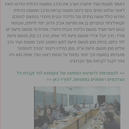
כאמור מועצת העיר אישרה הערב את הרכב המועצה הדתית החדש וזאת
לאחר שלוש שנים בהם כיהנה מועצה קרואה.הרכב המועצה הדתית
החדש כולל ששה נציגים של הליכוד והבית היהודי בהתאם להסכם
הקואליציוני ובהם:ינון בן אנו מסיעת אביב חדש, יוסי לויתים, שבתאי
קטש וישי תעיזי מטעם הליכוד והבית היהודי, אפרת נוי מטעם סיעת יש
עתיד, הרב יובל אדרי מטעם סיעת לוד אחת, הרב דב קוק מטעם סיעת
לוד ביתנו, בנימין ממן מטעם סיעת למען התושב וחבר מועצת העיר הרב
אליהו ממן מטעם סיעת ש”ס, ממן במידה וייבחר יצטרך להתפטר
מחברותו במועצה וכך יוותר בפועל על סגנות ראש העיר אותה הוא היה
צפוי לקבל לקראת סוף הקדנציה.
>> להצטרפות לרשימת התפוצה של מקומונט לוד וקבלת כל
העדכונים ראשונים בווטסאפ, לחץ/י כאן <<