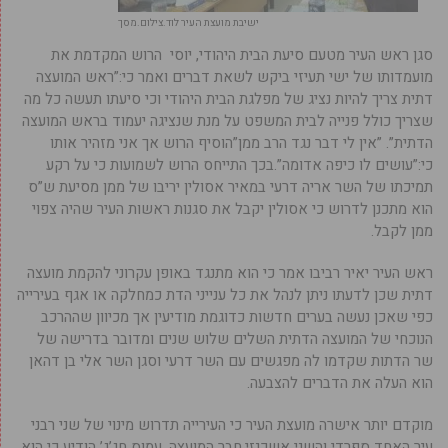
ישיבת מועצת העיר לוד.צילום.מסך
סגן ראש העיר מטעם סיעת הבית היהודי, יוסי הרוש המקדמת את
מועמדותו של ישי תעיזי ביקש לשאת דברים ואמר כי:”ראש המועצה
דתית צריך להיות נציג של מפלגת הבית היהודי וכי סיעתו תעשה כל מה
שצריך כולל פנייה לבית המשפט על מנת שנציגה יעמוד בראש המועצה
הדתית”. ”אין לי דבר נגד הרב ממן”הוסיף הרוש אך אני מזהיר אותו
כי:”עושים לו כיפה אדומה”.בכך התייחס הרוש לשמועות כי על רקע
תמיכתו של השר אריה דרעי במאיר אסולין יריבו של ממן מסיעת ש”ס
הוא מתכנן לדרוש כי אסולין יקבל את סגנות ראשות העיר שהיה צפוי
ממן לקבל.
ראש העיר יאיר רביבו אמר כי הוא מתנגד באופן עקרוני להקמת מועצה
דתית שכן לדעתו ניתן לנהל את כל ענייני הדת כמחלקה או אגף בעירייה
כפי שאכן נעשה בערים חדשות כדוגמת מודיעין אך מכיוון שההרכב
הנוכחי של המועצה הדתית השלים שלוש שנים ומדובר בדרישה של
שר הדתות שקדמו לה מפגשים עם השר דרעי וסגן השר אלי בן דהאן
הוא העלה את הדברים להצבעה.
מוקדם יותר אישרה מועצת העיר כי העירייה תדרוש מינוי של שני רבני
עיר האחד ספרדי והשני אשכנזי.חבר המועצה, עמוס חג’ג’ הודיע כי הוא