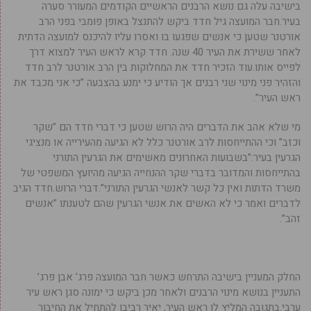
בישיבה עלה גם נושא הרבנים הראשיים הקודמים המעורר סערה
בעיר.חבר המועצה גיל חדד ביקש להתנצל באופן פומבי בפני הרב
אורטנר שטען כי אנשים שפגעו בו ואסרו עליו להיכנס למועצה הדתית
לאחר ששירת את העיר 40 שנה. חדד קרא לראש העיר למצוא דרך
לפייס אותו.עוד הזכיר חדד את המחלוקות בין הרב אורטנר לרב חדד
והזהיר פני מינוי שני רבנים אך הודיע כי ימנע בהצבעה ”כי אני מכבד את
ראש העיר”.
מי שלא אהב את הדברים היה הרוש שטען כי דברי חדד הם ”שקר
וכזב” וכי ההתייחסות לרב אורטנר כלל לא הגיעה מהעירייה או מנציגי
הגרעין בעיר:”בשבועות האחרונים מאשימים את הגרעין התורני
בהתייחסות והמדובר בדברי שקר ההנחייה הגיעה מהיועץ המשפטי של
משרד הדתות ואין כל קשר לאנשי הגרעין התורני”.דברי הרוש.חדד הגיב
לדברים ואמר כי לא האשים את אנשי הגרעין שהם לטענתו ”אנשים
זהב”.
החלק המעניין בישיבה התרחש כאשר חבר המועצה פרג’ אבן פרג’
התעניין בנושא מינוי הרבנים ולאחר מכן ביקש כי ימונה סגן ראש עיר
ערבי.בתגובה המליץ לו ראש העיר, יאיר רביבו להתחיל את החיבור