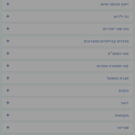
ייעוץ הכוונה וסיוע
גני ילדים
בתי ספר יסודיים
מרכזים קהילתיים ומועדונים
חוגי המתנ"ס
קווי תחבורה ומוניות
חברת החשמל
בנקים
דואר
מקוואות
ספריות